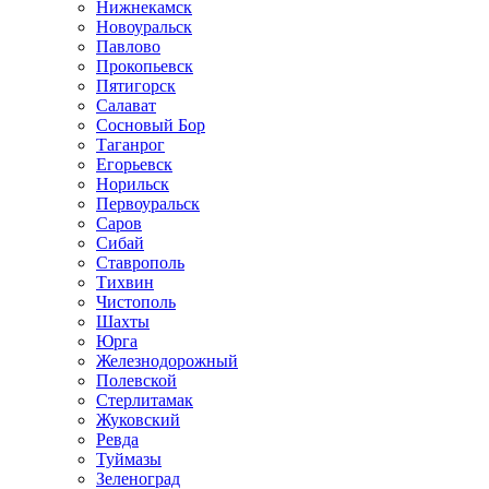
Нижнекамск
Новоуральск
Павлово
Прокопьевск
Пятигорск
Салават
Сосновый Бор
Таганрог
Егорьевск
Норильск
Первоуральск
Саров
Сибай
Ставрополь
Тихвин
Чистополь
Шахты
Юрга
Железнодорожный
Полевской
Стерлитамак
Жуковский
Ревда
Туймазы
Зеленоград