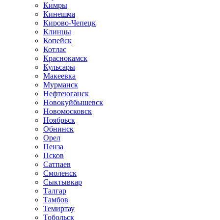
Кимры
Кинешма
Кирово-Чепецк
Клинцы
Копейск
Котлас
Краснокамск
Кульсары
Макеевка
Мурманск
Нефтеюганск
Новокуйбышевск
Новомосковск
Ноябрьск
Обнинск
Орел
Пенза
Псков
Сатпаев
Смоленск
Сыктывкар
Талгар
Тамбов
Темиртау
Тобольск