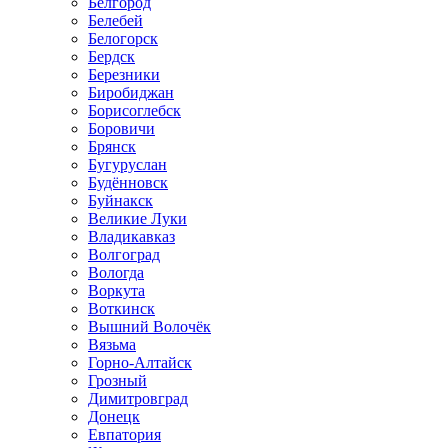
Белгород
Белебей
Белогорск
Бердск
Березники
Биробиджан
Борисоглебск
Боровичи
Брянск
Бугуруслан
Будённовск
Буйнакск
Великие Луки
Владикавказ
Волгоград
Вологда
Воркута
Воткинск
Вышний Волочёк
Вязьма
Горно-Алтайск
Грозный
Димитровград
Донецк
Евпатория