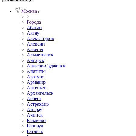
Москва
Города
Абакан
Актау
Александров
Алексин
Алматы
Альметьевск
Ангарск
Анжеро-Судженск
Апатиты
Арзамас
Армавир
Арсеньев
Архангельск
Асбест
Астрахань
Атырау
Ачинск
Балаково
Барнаул
Батайск