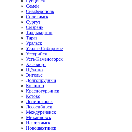
Рубцовск
Семей
Симферополь
Соликамск
Сургут
Сызрань
Талдыкорган
Тараз
Уральск
Усолье-Сибирское
Уссурийск
Усть-Каменогорск
Хасавюрт
Щёкино
Энгельс
Долгопрудный
Колпино
Краснотурьинск
Кстово
Лениногорск
Лесосибирск
Междуреченск
Михайловск
Нефтекамск
Новошахтинск