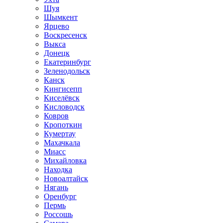
Шуя
Шымкент
Ярцево
Воскресенск
Выкса
Донецк
Екатеринбург
Зеленодольск
Канск
Кингисепп
Киселёвск
Кисловодск
Ковров
Кропоткин
Кумертау
Махачкала
Миасс
Михайловка
Находка
Новоалтайск
Нягань
Оренбург
Пермь
Россошь