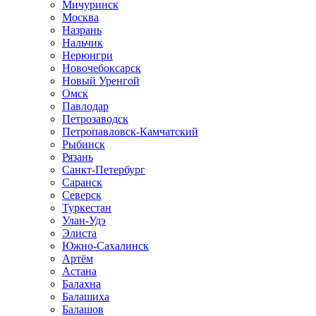
Мичуринск
Москва
Назрань
Нальчик
Нерюнгри
Новочебоксарск
Новый Уренгой
Омск
Павлодар
Петрозаводск
Петропавловск-Камчатский
Рыбинск
Рязань
Санкт-Петербург
Саранск
Северск
Туркестан
Улан-Удэ
Элиста
Южно-Сахалинск
Артём
Астана
Балахна
Балашиха
Балашов