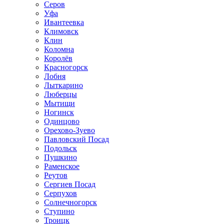
Серов
Уфа
Ивантеевка
Климовск
Клин
Коломна
Королёв
Красногорск
Лобня
Лыткарино
Люберцы
Мытищи
Ногинск
Одинцово
Орехово-Зуево
Павловский Посад
Подольск
Пушкино
Раменское
Реутов
Сергиев Посад
Серпухов
Солнечногорск
Ступино
Троицк