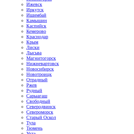
Ижевск
Иркутск
Ишимбай
Камышин
Каспийск
Кемерово
Краснодар
Крым
Лиски
Лысьва
Магнитогорск
Нижневартовск
Новосибирск
Новотроицк
Отрадный
Ржев
Рудный
Сарыагаш
Свободный
Северодвинск
Североморск
Старый Оскол
Тула
Тюмень
Ухта