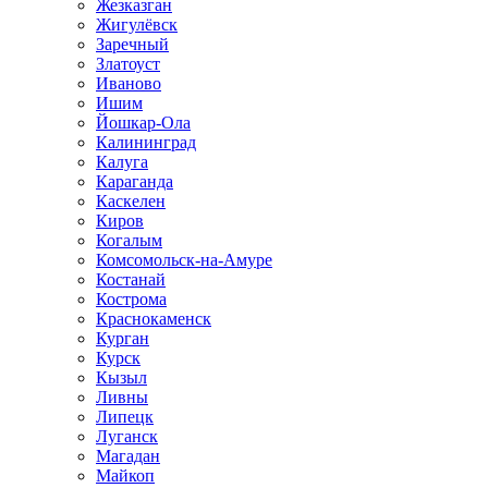
Жезказган
Жигулёвск
Заречный
Златоуст
Иваново
Ишим
Йошкар-Ола
Калининград
Калуга
Караганда
Каскелен
Киров
Когалым
Комсомольск-на-Амуре
Костанай
Кострома
Краснокаменск
Курган
Курск
Кызыл
Ливны
Липецк
Луганск
Магадан
Майкоп