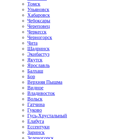
Томск
Ульяновск
Хабаровск
Чебоксары
Череповец
Черкесск
Черногорск
Чита
Шадринск
Экибастуз
Якутск
Ярославль
Балхаш
Бор
Верхняя Пышма
Видное
Владивосток
Вольск
Гатчина
Гуково
Гусь-Хрустальный
Елабуга
Ессентуки
Заринск
Зеленогорск