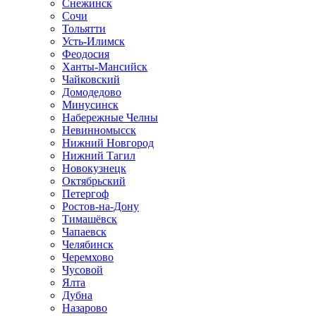
Снежинск
Сочи
Тольятти
Усть-Илимск
Феодосия
Ханты-Мансийск
Чайковский
Домодедово
Минусинск
Набережные Челны
Невинномысск
Нижний Новгород
Нижний Тагил
Новокузнецк
Октябрьский
Петергоф
Ростов-на-Дону
Тимашёвск
Чапаевск
Челябинск
Черемхово
Чусовой
Ялта
Дубна
Назарово