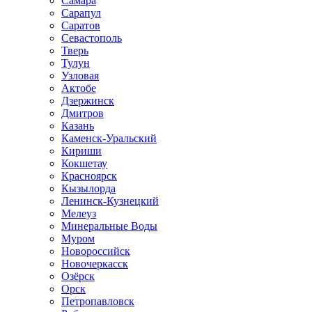
Самара
Сарапул
Саратов
Севастополь
Тверь
Тулун
Узловая
Актобе
Дзержинск
Дмитров
Казань
Каменск-Уральский
Кириши
Кокшетау
Красноярск
Кызылорда
Ленинск-Кузнецкий
Мелеуз
Минеральные Воды
Муром
Новороссийск
Новочеркасск
Озёрск
Орск
Петропавловск