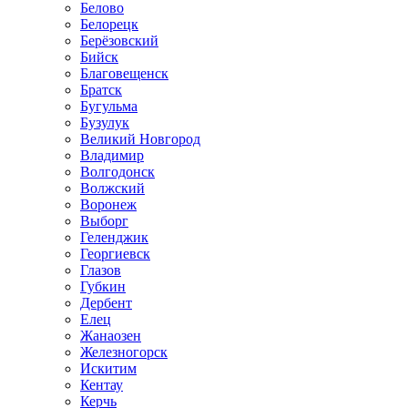
Белово
Белорецк
Берёзовский
Бийск
Благовещенск
Братск
Бугульма
Бузулук
Великий Новгород
Владимир
Волгодонск
Волжский
Воронеж
Выборг
Геленджик
Георгиевск
Глазов
Губкин
Дербент
Елец
Жанаозен
Железногорск
Искитим
Кентау
Керчь