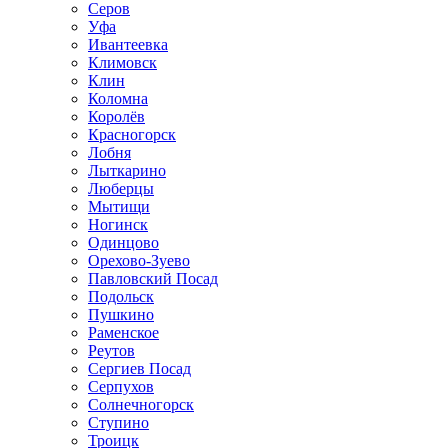
Серов
Уфа
Ивантеевка
Климовск
Клин
Коломна
Королёв
Красногорск
Лобня
Лыткарино
Люберцы
Мытищи
Ногинск
Одинцово
Орехово-Зуево
Павловский Посад
Подольск
Пушкино
Раменское
Реутов
Сергиев Посад
Серпухов
Солнечногорск
Ступино
Троицк