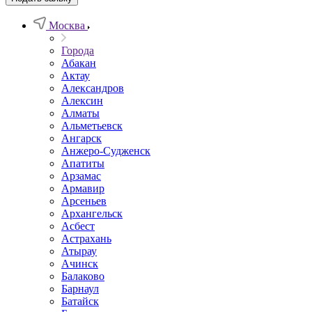
Москва
Города
Абакан
Актау
Александров
Алексин
Алматы
Альметьевск
Ангарск
Анжеро-Судженск
Апатиты
Арзамас
Армавир
Арсеньев
Архангельск
Асбест
Астрахань
Атырау
Ачинск
Балаково
Барнаул
Батайск