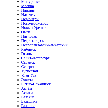
Мичуринск
Москва
Назрань
Нальчик
Нерюнгри
Новочебоксарск
Новый Уренгой
Омск
Павлодар
Петрозаводск
Петропавловск-Камчатский
Рыбинск
Рязань
Санкт-Петербург
Саранск
Северск
Туркестан
Улан-Удэ
Элиста
Южно-Сахалинск
Артём
Астана
Балахна
Балашиха
Балашов