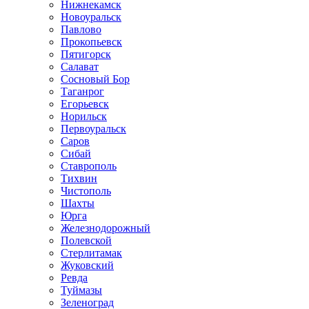
Нижнекамск
Новоуральск
Павлово
Прокопьевск
Пятигорск
Салават
Сосновый Бор
Таганрог
Егорьевск
Норильск
Первоуральск
Саров
Сибай
Ставрополь
Тихвин
Чистополь
Шахты
Юрга
Железнодорожный
Полевской
Стерлитамак
Жуковский
Ревда
Туймазы
Зеленоград