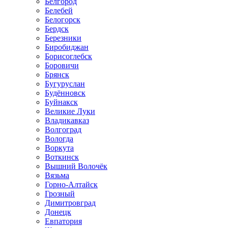
Белгород
Белебей
Белогорск
Бердск
Березники
Биробиджан
Борисоглебск
Боровичи
Брянск
Бугуруслан
Будённовск
Буйнакск
Великие Луки
Владикавказ
Волгоград
Вологда
Воркута
Воткинск
Вышний Волочёк
Вязьма
Горно-Алтайск
Грозный
Димитровград
Донецк
Евпатория