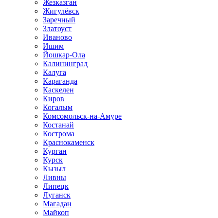
Жезказган
Жигулёвск
Заречный
Златоуст
Иваново
Ишим
Йошкар-Ола
Калининград
Калуга
Караганда
Каскелен
Киров
Когалым
Комсомольск-на-Амуре
Костанай
Кострома
Краснокаменск
Курган
Курск
Кызыл
Ливны
Липецк
Луганск
Магадан
Майкоп