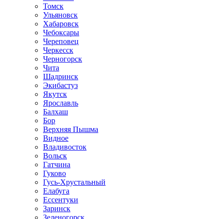
Томск
Ульяновск
Хабаровск
Чебоксары
Череповец
Черкесск
Черногорск
Чита
Шадринск
Экибастуз
Якутск
Ярославль
Балхаш
Бор
Верхняя Пышма
Видное
Владивосток
Вольск
Гатчина
Гуково
Гусь-Хрустальный
Елабуга
Ессентуки
Заринск
Зеленогорск