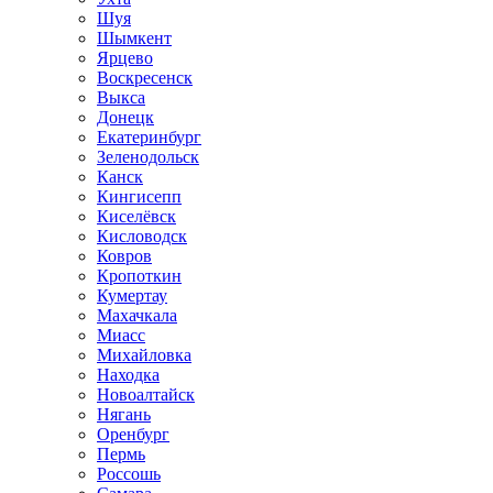
Шуя
Шымкент
Ярцево
Воскресенск
Выкса
Донецк
Екатеринбург
Зеленодольск
Канск
Кингисепп
Киселёвск
Кисловодск
Ковров
Кропоткин
Кумертау
Махачкала
Миасс
Михайловка
Находка
Новоалтайск
Нягань
Оренбург
Пермь
Россошь