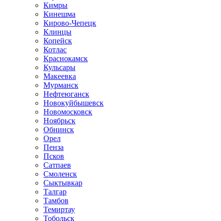
Кимры
Кинешма
Кирово-Чепецк
Клинцы
Копейск
Котлас
Краснокамск
Кульсары
Макеевка
Мурманск
Нефтеюганск
Новокуйбышевск
Новомосковск
Ноябрьск
Обнинск
Орел
Пенза
Псков
Сатпаев
Смоленск
Сыктывкар
Талгар
Тамбов
Темиртау
Тобольск