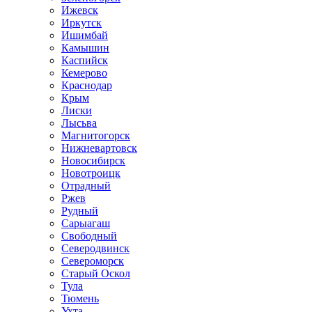
Ижевск
Иркутск
Ишимбай
Камышин
Каспийск
Кемерово
Краснодар
Крым
Лиски
Лысьва
Магнитогорск
Нижневартовск
Новосибирск
Новотроицк
Отрадный
Ржев
Рудный
Сарыагаш
Свободный
Северодвинск
Североморск
Старый Оскол
Тула
Тюмень
Ухта