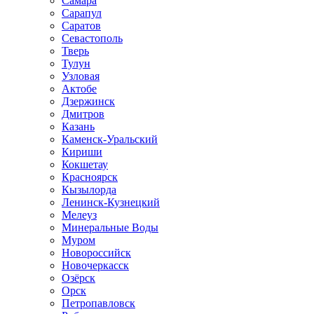
Самара
Сарапул
Саратов
Севастополь
Тверь
Тулун
Узловая
Актобе
Дзержинск
Дмитров
Казань
Каменск-Уральский
Кириши
Кокшетау
Красноярск
Кызылорда
Ленинск-Кузнецкий
Мелеуз
Минеральные Воды
Муром
Новороссийск
Новочеркасск
Озёрск
Орск
Петропавловск