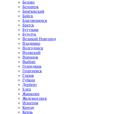
Белово
Белорецк
Берёзовский
Бийск
Благовещенск
Братск
Бугульма
Бузулук
Великий Новгород
Владимир
Волгодонск
Волжский
Воронеж
Выборг
Геленджик
Георгиевск
Глазов
Губкин
Дербент
Елец
Жанаозен
Железногорск
Искитим
Кентау
Керчь