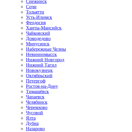
Снежинск
Сочи
Тольятти
Усть-Илимск
Феодосия
Ханты-Мансийск
Чайковский
Домодедово
Минусинск
Набережные Челны
Невинномысск
Нижний Новгород
Нижний Тагил
Новокузнецк
Октябрьский
Петергоф
Ростов-на-Дону
Тимашёвск
Чапаевск
Челябинск
Черемхово
Чусовой
Ялта
Дубна
Назарово