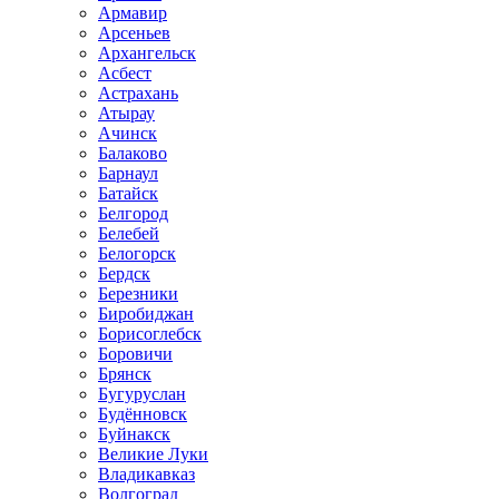
Армавир
Арсеньев
Архангельск
Асбест
Астрахань
Атырау
Ачинск
Балаково
Барнаул
Батайск
Белгород
Белебей
Белогорск
Бердск
Березники
Биробиджан
Борисоглебск
Боровичи
Брянск
Бугуруслан
Будённовск
Буйнакск
Великие Луки
Владикавказ
Волгоград