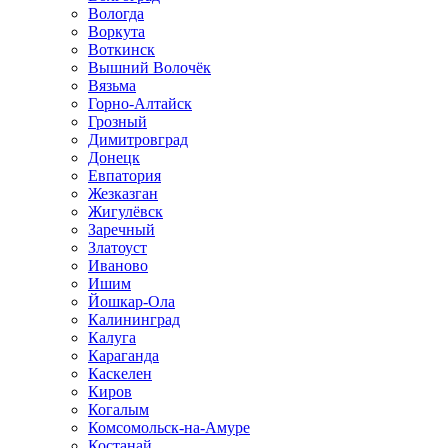
Вологда
Воркута
Воткинск
Вышний Волочёк
Вязьма
Горно-Алтайск
Грозный
Димитровград
Донецк
Евпатория
Жезказган
Жигулёвск
Заречный
Златоуст
Иваново
Ишим
Йошкар-Ола
Калининград
Калуга
Караганда
Каскелен
Киров
Когалым
Комсомольск-на-Амуре
Костанай