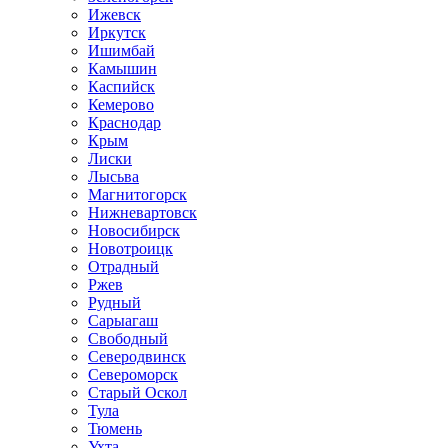
Ижевск
Иркутск
Ишимбай
Камышин
Каспийск
Кемерово
Краснодар
Крым
Лиски
Лысьва
Магнитогорск
Нижневартовск
Новосибирск
Новотроицк
Отрадный
Ржев
Рудный
Сарыагаш
Свободный
Северодвинск
Североморск
Старый Оскол
Тула
Тюмень
Ухта