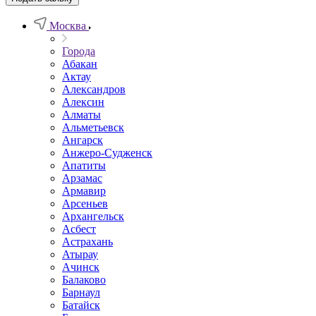
Москва
Города
Абакан
Актау
Александров
Алексин
Алматы
Альметьевск
Ангарск
Анжеро-Судженск
Апатиты
Арзамас
Армавир
Арсеньев
Архангельск
Асбест
Астрахань
Атырау
Ачинск
Балаково
Барнаул
Батайск