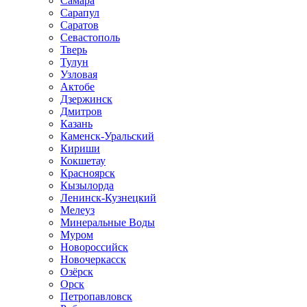
Самара
Сарапул
Саратов
Севастополь
Тверь
Тулун
Узловая
Актобе
Дзержинск
Дмитров
Казань
Каменск-Уральский
Кириши
Кокшетау
Красноярск
Кызылорда
Ленинск-Кузнецкий
Мелеуз
Минеральные Воды
Муром
Новороссийск
Новочеркасск
Озёрск
Орск
Петропавловск