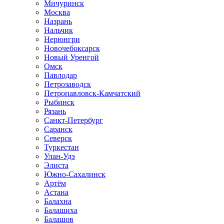
Мичуринск
Москва
Назрань
Нальчик
Нерюнгри
Новочебоксарск
Новый Уренгой
Омск
Павлодар
Петрозаводск
Петропавловск-Камчатский
Рыбинск
Рязань
Санкт-Петербург
Саранск
Северск
Туркестан
Улан-Удэ
Элиста
Южно-Сахалинск
Артём
Астана
Балахна
Балашиха
Балашов