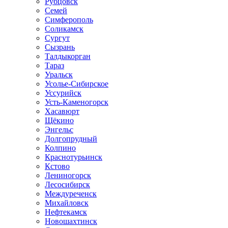
Рубцовск
Семей
Симферополь
Соликамск
Сургут
Сызрань
Талдыкорган
Тараз
Уральск
Усолье-Сибирское
Уссурийск
Усть-Каменогорск
Хасавюрт
Щёкино
Энгельс
Долгопрудный
Колпино
Краснотурьинск
Кстово
Лениногорск
Лесосибирск
Междуреченск
Михайловск
Нефтекамск
Новошахтинск