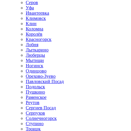
Серов
Уфа
Ивантеевка
Климовск
Клин
Коломна
Королёв
Красногорск
Лобня
Лыткарино
Люберцы
Мытищи
Ногинск
Одинцово
Орехово-Зуево
Павловский Посад
Подольск
Пушкино
Раменское
Реутов
Сергиев Посад
Серпухов
Солнечногорск
Ступино
Троицк