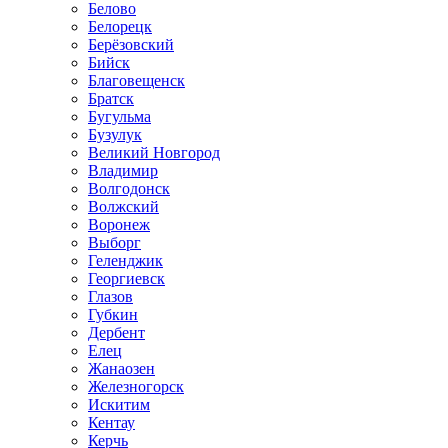
Белово
Белорецк
Берёзовский
Бийск
Благовещенск
Братск
Бугульма
Бузулук
Великий Новгород
Владимир
Волгодонск
Волжский
Воронеж
Выборг
Геленджик
Георгиевск
Глазов
Губкин
Дербент
Елец
Жанаозен
Железногорск
Искитим
Кентау
Керчь