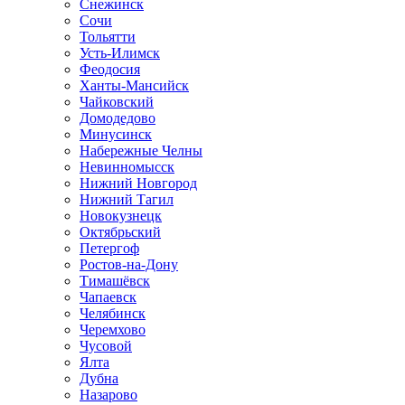
Снежинск
Сочи
Тольятти
Усть-Илимск
Феодосия
Ханты-Мансийск
Чайковский
Домодедово
Минусинск
Набережные Челны
Невинномысск
Нижний Новгород
Нижний Тагил
Новокузнецк
Октябрьский
Петергоф
Ростов-на-Дону
Тимашёвск
Чапаевск
Челябинск
Черемхово
Чусовой
Ялта
Дубна
Назарово