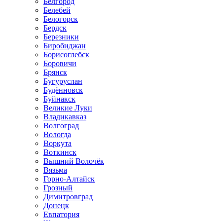
Белгород
Белебей
Белогорск
Бердск
Березники
Биробиджан
Борисоглебск
Боровичи
Брянск
Бугуруслан
Будённовск
Буйнакск
Великие Луки
Владикавказ
Волгоград
Вологда
Воркута
Воткинск
Вышний Волочёк
Вязьма
Горно-Алтайск
Грозный
Димитровград
Донецк
Евпатория