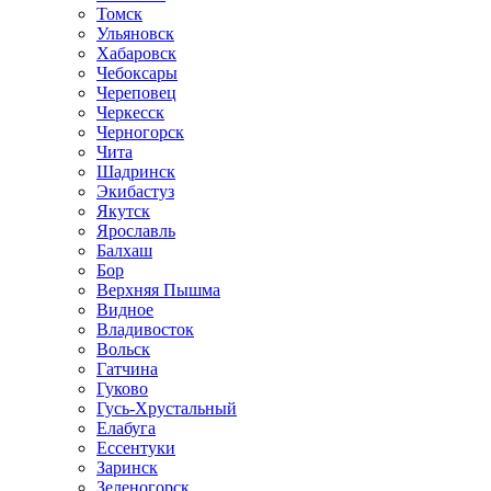
Томск
Ульяновск
Хабаровск
Чебоксары
Череповец
Черкесск
Черногорск
Чита
Шадринск
Экибастуз
Якутск
Ярославль
Балхаш
Бор
Верхняя Пышма
Видное
Владивосток
Вольск
Гатчина
Гуково
Гусь-Хрустальный
Елабуга
Ессентуки
Заринск
Зеленогорск