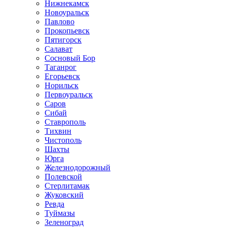
Нижнекамск
Новоуральск
Павлово
Прокопьевск
Пятигорск
Салават
Сосновый Бор
Таганрог
Егорьевск
Норильск
Первоуральск
Саров
Сибай
Ставрополь
Тихвин
Чистополь
Шахты
Юрга
Железнодорожный
Полевской
Стерлитамак
Жуковский
Ревда
Туймазы
Зеленоград