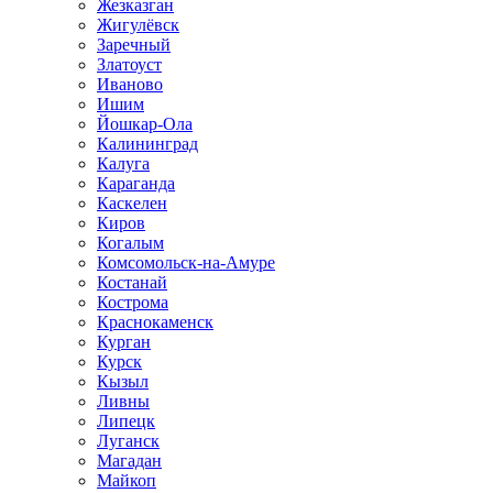
Жезказган
Жигулёвск
Заречный
Златоуст
Иваново
Ишим
Йошкар-Ола
Калининград
Калуга
Караганда
Каскелен
Киров
Когалым
Комсомольск-на-Амуре
Костанай
Кострома
Краснокаменск
Курган
Курск
Кызыл
Ливны
Липецк
Луганск
Магадан
Майкоп