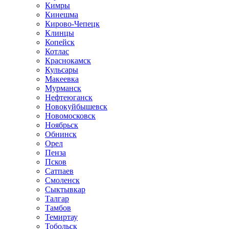
Кимры
Кинешма
Кирово-Чепецк
Клинцы
Копейск
Котлас
Краснокамск
Кульсары
Макеевка
Мурманск
Нефтеюганск
Новокуйбышевск
Новомосковск
Ноябрьск
Обнинск
Орел
Пенза
Псков
Сатпаев
Смоленск
Сыктывкар
Талгар
Тамбов
Темиртау
Тобольск