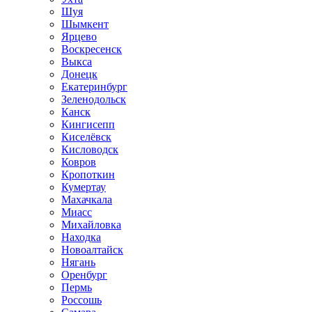
Шуя
Шымкент
Ярцево
Воскресенск
Выкса
Донецк
Екатеринбург
Зеленодольск
Канск
Кингисепп
Киселёвск
Кисловодск
Ковров
Кропоткин
Кумертау
Махачкала
Миасс
Михайловка
Находка
Новоалтайск
Нягань
Оренбург
Пермь
Россошь