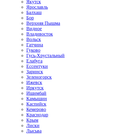
Якутск
Ярославль
Балхаш
Бор
Верхняя Пышма
Видное
Владивосток
Вольск
Гатчина
Гуково
Гусь-Хрустальный
Елабуга
Ессентуки
Заринск
Зеленогорск
Ижевск
Иркутск
Ишимбай
Камышин
Каспийск
Кемерово
Краснодар
Крым
Лиски
Лысьва