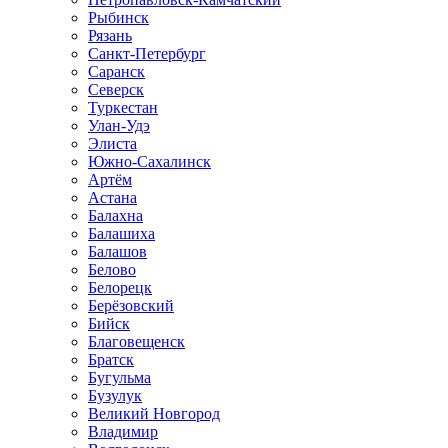
Рыбинск
Рязань
Санкт-Петербург
Саранск
Северск
Туркестан
Улан-Удэ
Элиста
Южно-Сахалинск
Артём
Астана
Балахна
Балашиха
Балашов
Белово
Белорецк
Берёзовский
Бийск
Благовещенск
Братск
Бугульма
Бузулук
Великий Новгород
Владимир