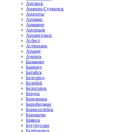
Ангарск
Анжеро-Судженск
Апатиты
Арзамас
Армавир
Арсеньев
Архангельск
Асбест
Астрахань
Атырау
Ачинск
Балаково
Барнаул
Батайск
Белгород
Белебей
Белогорск
Бердск
Березники
Биробиджан
Борисоглебск
Боровичи
Брянск
Бугуруслан
Будённовск