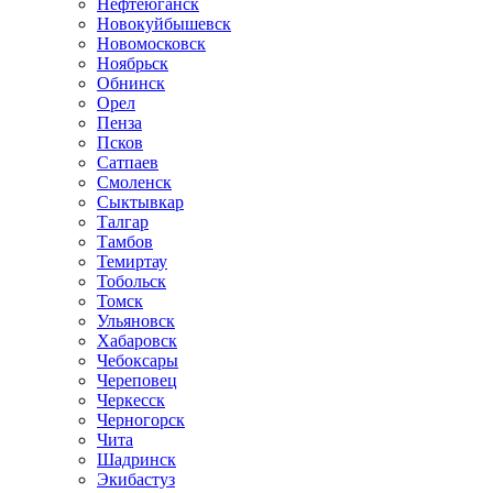
Нефтеюганск
Новокуйбышевск
Новомосковск
Ноябрьск
Обнинск
Орел
Пенза
Псков
Сатпаев
Смоленск
Сыктывкар
Талгар
Тамбов
Темиртау
Тобольск
Томск
Ульяновск
Хабаровск
Чебоксары
Череповец
Черкесск
Черногорск
Чита
Шадринск
Экибастуз