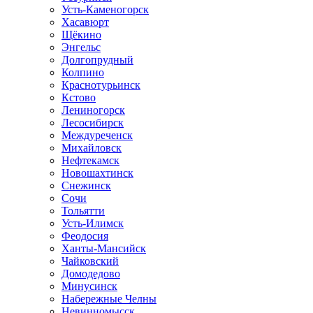
Усть-Каменогорск
Хасавюрт
Щёкино
Энгельс
Долгопрудный
Колпино
Краснотурьинск
Кстово
Лениногорск
Лесосибирск
Междуреченск
Михайловск
Нефтекамск
Новошахтинск
Снежинск
Сочи
Тольятти
Усть-Илимск
Феодосия
Ханты-Мансийск
Чайковский
Домодедово
Минусинск
Набережные Челны
Невинномысск