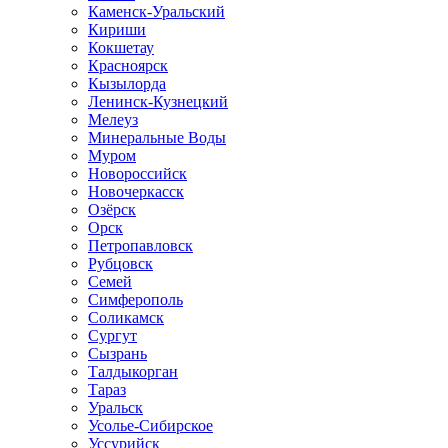
Каменск-Уральский
Кириши
Кокшетау
Красноярск
Кызылорда
Ленинск-Кузнецкий
Мелеуз
Минеральные Воды
Муром
Новороссийск
Новочеркасск
Озёрск
Орск
Петропавловск
Рубцовск
Семей
Симферополь
Соликамск
Сургут
Сызрань
Талдыкорган
Тараз
Уральск
Усолье-Сибирское
Уссурийск