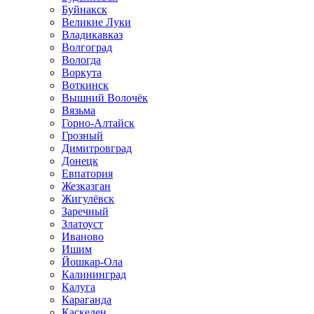
Буйнакск
Великие Луки
Владикавказ
Волгоград
Вологда
Воркута
Воткинск
Вышний Волочёк
Вязьма
Горно-Алтайск
Грозный
Димитровград
Донецк
Евпатория
Жезказган
Жигулёвск
Заречный
Златоуст
Иваново
Ишим
Йошкар-Ола
Калининград
Калуга
Караганда
Каскелен