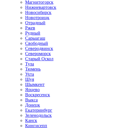
Магнитогорск
Нижневартовск
Новосибирск
Новотроицк
Отрадный
Ржев
Рудный
Сарыагаш
Свободный
Северодвинск
Североморск
Старый Оскол
Тула
Тюмень
Ухта
Шуя
Шымкент
Ярцево
Воскресенск
Выкса
Донецк
Екатеринбург
Зеленодольск
Канск
Кингисепп