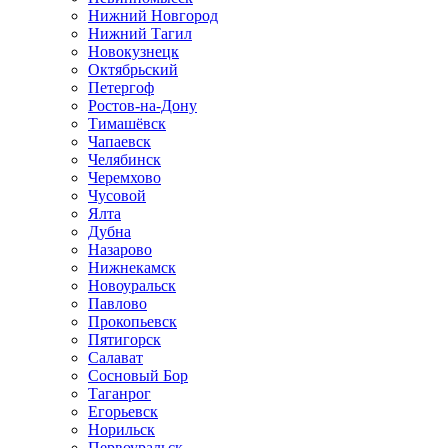
Нижний Новгород
Нижний Тагил
Новокузнецк
Октябрьский
Петергоф
Ростов-на-Дону
Тимашёвск
Чапаевск
Челябинск
Черемхово
Чусовой
Ялта
Дубна
Назарово
Нижнекамск
Новоуральск
Павлово
Прокопьевск
Пятигорск
Салават
Сосновый Бор
Таганрог
Егорьевск
Норильск
Первоуральск