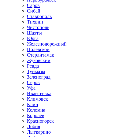
Саров
Сибай
Ставрополь
Тихвин
Чистополь
Шахты
Юрга
Железнодорожный
Полевской
Стерлитамак
Жуковский
Ревда
Туймазы
Зеленоград
Серов
Уфа
Ивантеевка
Климовск
Клин
Коломна
Королёв
Красногорск
Лобня
Лыткарино