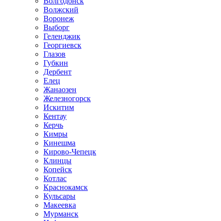
Волгодонск
Волжский
Воронеж
Выборг
Геленджик
Георгиевск
Глазов
Губкин
Дербент
Елец
Жанаозен
Железногорск
Искитим
Кентау
Керчь
Кимры
Кинешма
Кирово-Чепецк
Клинцы
Копейск
Котлас
Краснокамск
Кульсары
Макеевка
Мурманск