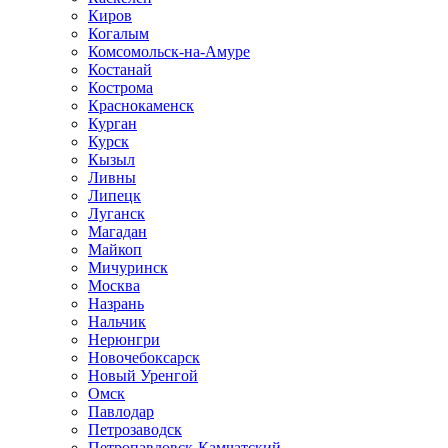
Киров
Когалым
Комсомольск-на-Амуре
Костанай
Кострома
Краснокаменск
Курган
Курск
Кызыл
Ливны
Липецк
Луганск
Магадан
Майкоп
Мичуринск
Москва
Назрань
Нальчик
Нерюнгри
Новочебоксарск
Новый Уренгой
Омск
Павлодар
Петрозаводск
Петропавловск-Камчатский