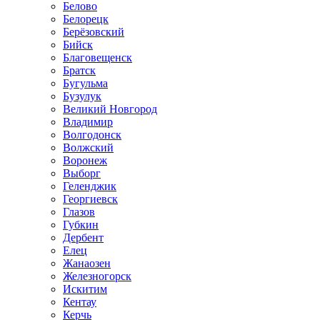
Белово
Белорецк
Берёзовский
Бийск
Благовещенск
Братск
Бугульма
Бузулук
Великий Новгород
Владимир
Волгодонск
Волжский
Воронеж
Выборг
Геленджик
Георгиевск
Глазов
Губкин
Дербент
Елец
Жанаозен
Железногорск
Искитим
Кентау
Керчь