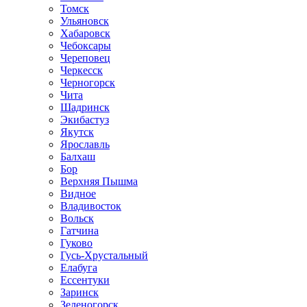
Томск
Ульяновск
Хабаровск
Чебоксары
Череповец
Черкесск
Черногорск
Чита
Шадринск
Экибастуз
Якутск
Ярославль
Балхаш
Бор
Верхняя Пышма
Видное
Владивосток
Вольск
Гатчина
Гуково
Гусь-Хрустальный
Елабуга
Ессентуки
Заринск
Зеленогорск