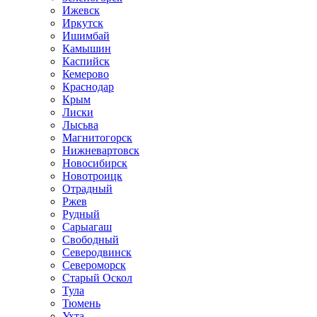
Ижевск
Иркутск
Ишимбай
Камышин
Каспийск
Кемерово
Краснодар
Крым
Лиски
Лысьва
Магнитогорск
Нижневартовск
Новосибирск
Новотроицк
Отрадный
Ржев
Рудный
Сарыагаш
Свободный
Северодвинск
Североморск
Старый Оскол
Тула
Тюмень
Ухта