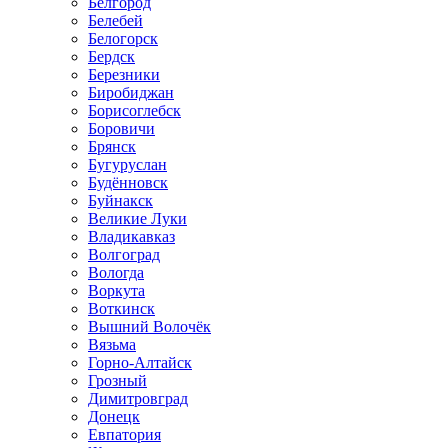
Белгород
Белебей
Белогорск
Бердск
Березники
Биробиджан
Борисоглебск
Боровичи
Брянск
Бугуруслан
Будённовск
Буйнакск
Великие Луки
Владикавказ
Волгоград
Вологда
Воркута
Воткинск
Вышний Волочёк
Вязьма
Горно-Алтайск
Грозный
Димитровград
Донецк
Евпатория