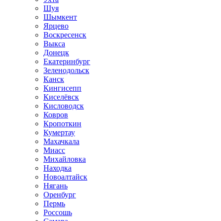
Шуя
Шымкент
Ярцево
Воскресенск
Выкса
Донецк
Екатеринбург
Зеленодольск
Канск
Кингисепп
Киселёвск
Кисловодск
Ковров
Кропоткин
Кумертау
Махачкала
Миасс
Михайловка
Находка
Новоалтайск
Нягань
Оренбург
Пермь
Россошь