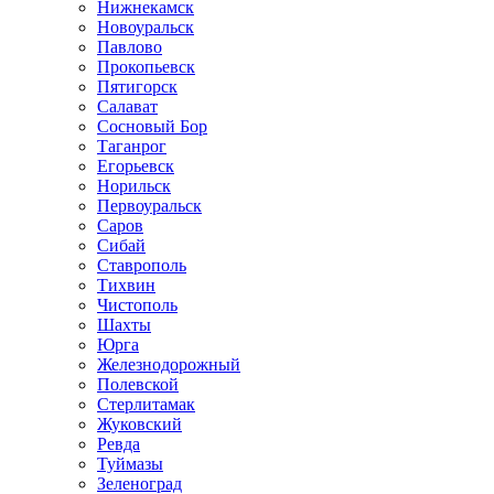
Нижнекамск
Новоуральск
Павлово
Прокопьевск
Пятигорск
Салават
Сосновый Бор
Таганрог
Егорьевск
Норильск
Первоуральск
Саров
Сибай
Ставрополь
Тихвин
Чистополь
Шахты
Юрга
Железнодорожный
Полевской
Стерлитамак
Жуковский
Ревда
Туймазы
Зеленоград