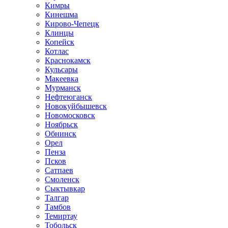
Кимры
Кинешма
Кирово-Чепецк
Клинцы
Копейск
Котлас
Краснокамск
Кульсары
Макеевка
Мурманск
Нефтеюганск
Новокуйбышевск
Новомосковск
Ноябрьск
Обнинск
Орел
Пенза
Псков
Сатпаев
Смоленск
Сыктывкар
Талгар
Тамбов
Темиртау
Тобольск