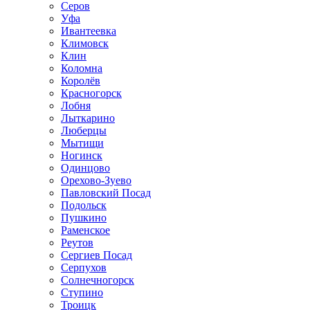
Серов
Уфа
Ивантеевка
Климовск
Клин
Коломна
Королёв
Красногорск
Лобня
Лыткарино
Люберцы
Мытищи
Ногинск
Одинцово
Орехово-Зуево
Павловский Посад
Подольск
Пушкино
Раменское
Реутов
Сергиев Посад
Серпухов
Солнечногорск
Ступино
Троицк