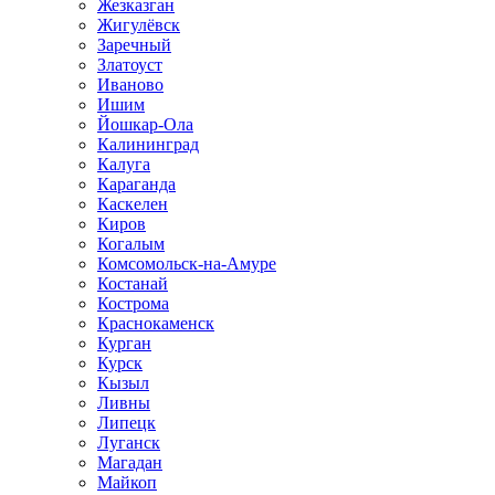
Жезказган
Жигулёвск
Заречный
Златоуст
Иваново
Ишим
Йошкар-Ола
Калининград
Калуга
Караганда
Каскелен
Киров
Когалым
Комсомольск-на-Амуре
Костанай
Кострома
Краснокаменск
Курган
Курск
Кызыл
Ливны
Липецк
Луганск
Магадан
Майкоп