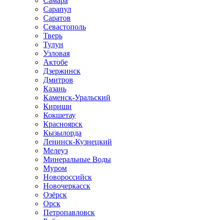
Самара
Сарапул
Саратов
Севастополь
Тверь
Тулун
Узловая
Актобе
Дзержинск
Дмитров
Казань
Каменск-Уральский
Кириши
Кокшетау
Красноярск
Кызылорда
Ленинск-Кузнецкий
Мелеуз
Минеральные Воды
Муром
Новороссийск
Новочеркасск
Озёрск
Орск
Петропавловск