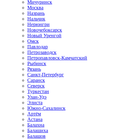
Мичуринск
Москва
Назрань
Нальчик
Нерюнгри
Новочебоксарск
Новый Уренгой
Омск
Павлодар
Петрозаводск
Петропавловск-Камчатский
Рыбинск
Рязань
Санкт-Петербург
Саранск
Северск
Туркестан
Улан-Удэ
Элиста
Южно-Сахалинск
Артём
Астана
Балахна
Балашиха
Балашов