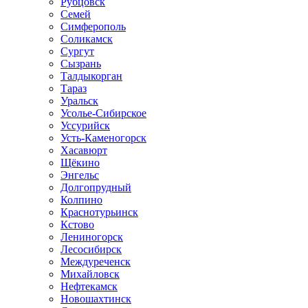
Рубцовск
Семей
Симферополь
Соликамск
Сургут
Сызрань
Талдыкорган
Тараз
Уральск
Усолье-Сибирское
Уссурийск
Усть-Каменогорск
Хасавюрт
Щёкино
Энгельс
Долгопрудный
Колпино
Краснотурьинск
Кстово
Лениногорск
Лесосибирск
Междуреченск
Михайловск
Нефтекамск
Новошахтинск