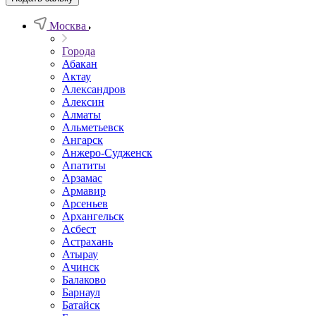
Москва
Города
Абакан
Актау
Александров
Алексин
Алматы
Альметьевск
Ангарск
Анжеро-Судженск
Апатиты
Арзамас
Армавир
Арсеньев
Архангельск
Асбест
Астрахань
Атырау
Ачинск
Балаково
Барнаул
Батайск