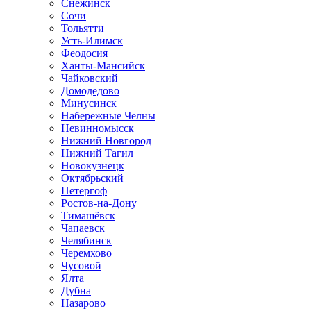
Снежинск
Сочи
Тольятти
Усть-Илимск
Феодосия
Ханты-Мансийск
Чайковский
Домодедово
Минусинск
Набережные Челны
Невинномысск
Нижний Новгород
Нижний Тагил
Новокузнецк
Октябрьский
Петергоф
Ростов-на-Дону
Тимашёвск
Чапаевск
Челябинск
Черемхово
Чусовой
Ялта
Дубна
Назарово