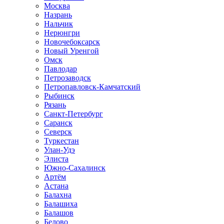
Москва
Назрань
Нальчик
Нерюнгри
Новочебоксарск
Новый Уренгой
Омск
Павлодар
Петрозаводск
Петропавловск-Камчатский
Рыбинск
Рязань
Санкт-Петербург
Саранск
Северск
Туркестан
Улан-Удэ
Элиста
Южно-Сахалинск
Артём
Астана
Балахна
Балашиха
Балашов
Белово