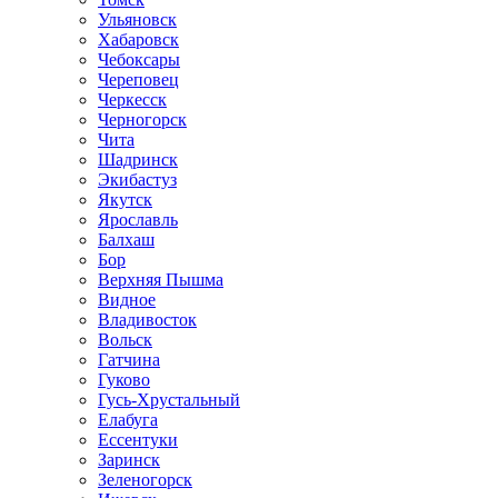
Ульяновск
Хабаровск
Чебоксары
Череповец
Черкесск
Черногорск
Чита
Шадринск
Экибастуз
Якутск
Ярославль
Балхаш
Бор
Верхняя Пышма
Видное
Владивосток
Вольск
Гатчина
Гуково
Гусь-Хрустальный
Елабуга
Ессентуки
Заринск
Зеленогорск