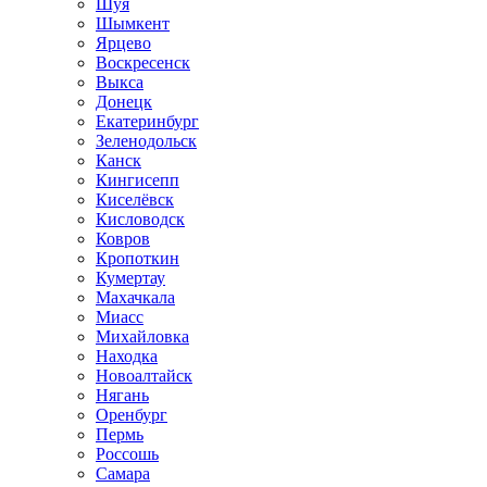
Шуя
Шымкент
Ярцево
Воскресенск
Выкса
Донецк
Екатеринбург
Зеленодольск
Канск
Кингисепп
Киселёвск
Кисловодск
Ковров
Кропоткин
Кумертау
Махачкала
Миасс
Михайловка
Находка
Новоалтайск
Нягань
Оренбург
Пермь
Россошь
Самара