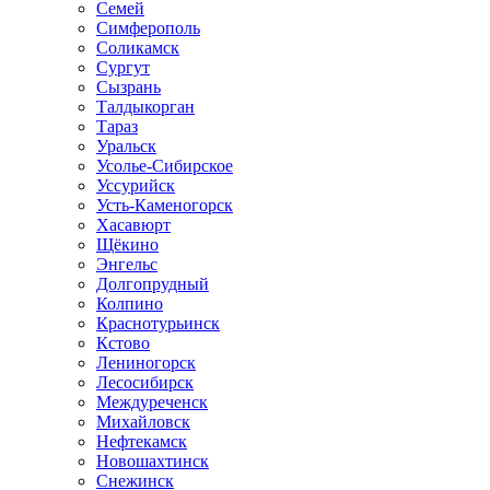
Семей
Симферополь
Соликамск
Сургут
Сызрань
Талдыкорган
Тараз
Уральск
Усолье-Сибирское
Уссурийск
Усть-Каменогорск
Хасавюрт
Щёкино
Энгельс
Долгопрудный
Колпино
Краснотурьинск
Кстово
Лениногорск
Лесосибирск
Междуреченск
Михайловск
Нефтекамск
Новошахтинск
Снежинск