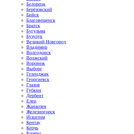
Белорецк
Берёзовский
Бийск
Благовещенск
Братск
Бугульма
Бузулук
Великий Новгород
Владимир
Волгодонск
Волжский
Воронеж
Выборг
Геленджик
Георгиевск
Глазов
Губкин
Дербент
Елец
Жанаозен
Железногорск
Искитим
Кентау
Керчь
Кимры