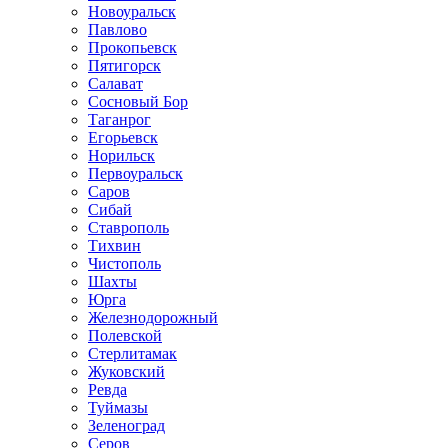
Новоуральск
Павлово
Прокопьевск
Пятигорск
Салават
Сосновый Бор
Таганрог
Егорьевск
Норильск
Первоуральск
Саров
Сибай
Ставрополь
Тихвин
Чистополь
Шахты
Юрга
Железнодорожный
Полевской
Стерлитамак
Жуковский
Ревда
Туймазы
Зеленоград
Серов