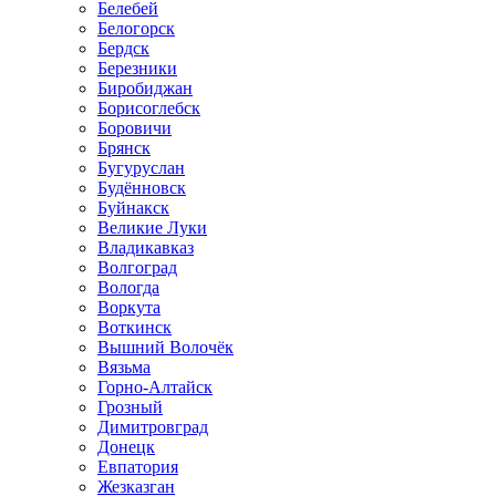
Белебей
Белогорск
Бердск
Березники
Биробиджан
Борисоглебск
Боровичи
Брянск
Бугуруслан
Будённовск
Буйнакск
Великие Луки
Владикавказ
Волгоград
Вологда
Воркута
Воткинск
Вышний Волочёк
Вязьма
Горно-Алтайск
Грозный
Димитровград
Донецк
Евпатория
Жезказган