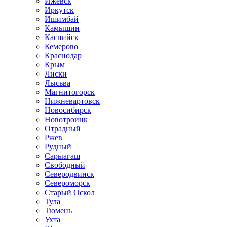
Ижевск
Иркутск
Ишимбай
Камышин
Каспийск
Кемерово
Краснодар
Крым
Лиски
Лысьва
Магнитогорск
Нижневартовск
Новосибирск
Новотроицк
Отрадный
Ржев
Рудный
Сарыагаш
Свободный
Северодвинск
Североморск
Старый Оскол
Тула
Тюмень
Ухта