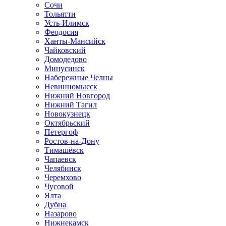
Сочи
Тольятти
Усть-Илимск
Феодосия
Ханты-Мансийск
Чайковский
Домодедово
Минусинск
Набережные Челны
Невинномысск
Нижний Новгород
Нижний Тагил
Новокузнецк
Октябрьский
Петергоф
Ростов-на-Дону
Тимашёвск
Чапаевск
Челябинск
Черемхово
Чусовой
Ялта
Дубна
Назарово
Нижнекамск