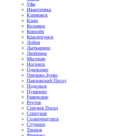
Уфа
Ивантеевка
Климовск
Клин
Коломна
Королёв
Красногорск
Лобня
Лыткарино
Люберцы
Мытищи
Ногинск
Одинцово
Орехово-Зуево
Павловский Посад
Подольск
Пушкино
Раменское
Реутов
Сергиев Посад
Серпухов
Солнечногорск
Ступино
Троицк
Фрязино