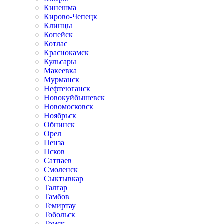
Кинешма
Кирово-Чепецк
Клинцы
Копейск
Котлас
Краснокамск
Кульсары
Макеевка
Мурманск
Нефтеюганск
Новокуйбышевск
Новомосковск
Ноябрьск
Обнинск
Орел
Пенза
Псков
Сатпаев
Смоленск
Сыктывкар
Талгар
Тамбов
Темиртау
Тобольск
Томск