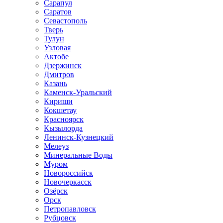
Сарапул
Саратов
Севастополь
Тверь
Тулун
Узловая
Актобе
Дзержинск
Дмитров
Казань
Каменск-Уральский
Кириши
Кокшетау
Красноярск
Кызылорда
Ленинск-Кузнецкий
Мелеуз
Минеральные Воды
Муром
Новороссийск
Новочеркасск
Озёрск
Орск
Петропавловск
Рубцовск