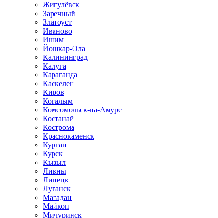
Жигулёвск
Заречный
Златоуст
Иваново
Ишим
Йошкар-Ола
Калининград
Калуга
Караганда
Каскелен
Киров
Когалым
Комсомольск-на-Амуре
Костанай
Кострома
Краснокаменск
Курган
Курск
Кызыл
Ливны
Липецк
Луганск
Магадан
Майкоп
Мичуринск