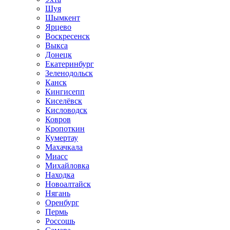
Шуя
Шымкент
Ярцево
Воскресенск
Выкса
Донецк
Екатеринбург
Зеленодольск
Канск
Кингисепп
Киселёвск
Кисловодск
Ковров
Кропоткин
Кумертау
Махачкала
Миасс
Михайловка
Находка
Новоалтайск
Нягань
Оренбург
Пермь
Россошь