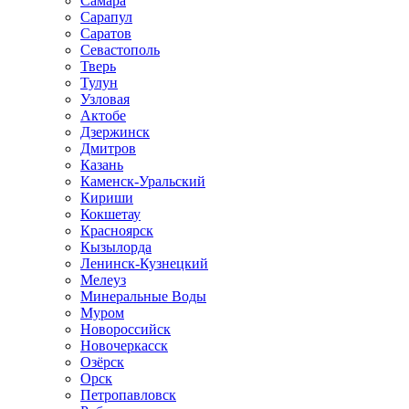
Самара
Сарапул
Саратов
Севастополь
Тверь
Тулун
Узловая
Актобе
Дзержинск
Дмитров
Казань
Каменск-Уральский
Кириши
Кокшетау
Красноярск
Кызылорда
Ленинск-Кузнецкий
Мелеуз
Минеральные Воды
Муром
Новороссийск
Новочеркасск
Озёрск
Орск
Петропавловск