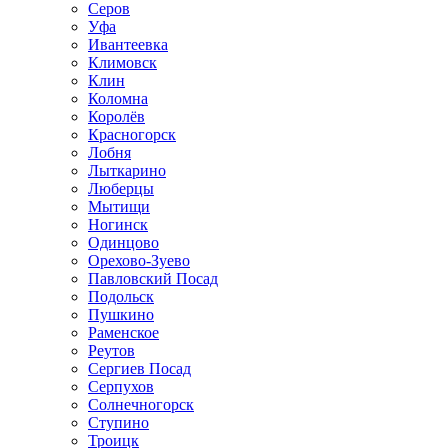
Серов
Уфа
Ивантеевка
Климовск
Клин
Коломна
Королёв
Красногорск
Лобня
Лыткарино
Люберцы
Мытищи
Ногинск
Одинцово
Орехово-Зуево
Павловский Посад
Подольск
Пушкино
Раменское
Реутов
Сергиев Посад
Серпухов
Солнечногорск
Ступино
Троицк