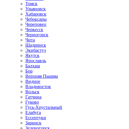
Томск
Ульяновск
Хабаровск
Чебоксары
Череповец
Черкесск
Черногорск
Чита
Шадринск
Экибастуз
Якутск
Ярославль
Балхаш
Бор
Верхняя Пышма
Видное
Владивосток
Вольск
Гатчина
Гуково
Гусь-Хрустальный
Елабуга
Ессентуки
Заринск
Зеленогорск