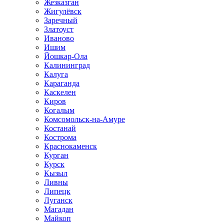
Жезказган
Жигулёвск
Заречный
Златоуст
Иваново
Ишим
Йошкар-Ола
Калининград
Калуга
Караганда
Каскелен
Киров
Когалым
Комсомольск-на-Амуре
Костанай
Кострома
Краснокаменск
Курган
Курск
Кызыл
Ливны
Липецк
Луганск
Магадан
Майкоп