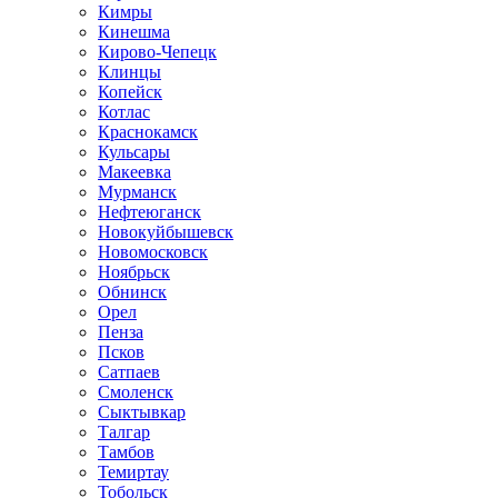
Кимры
Кинешма
Кирово-Чепецк
Клинцы
Копейск
Котлас
Краснокамск
Кульсары
Макеевка
Мурманск
Нефтеюганск
Новокуйбышевск
Новомосковск
Ноябрьск
Обнинск
Орел
Пенза
Псков
Сатпаев
Смоленск
Сыктывкар
Талгар
Тамбов
Темиртау
Тобольск