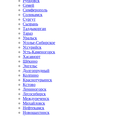
Рубцовск
Семей
Симферополь
Соликамск
Сургут
Сызрань
Талдыкорган
Тараз
Уральск
Усолье-Сибирское
Уссурийск
Усть-Каменогорск
Хасавюрт
Щёкино
Энгельс
Долгопрудный
Колпино
Краснотурьинск
Кстово
Лениногорск
Лесосибирск
Междуреченск
Михайловск
Нефтекамск
Новошахтинск