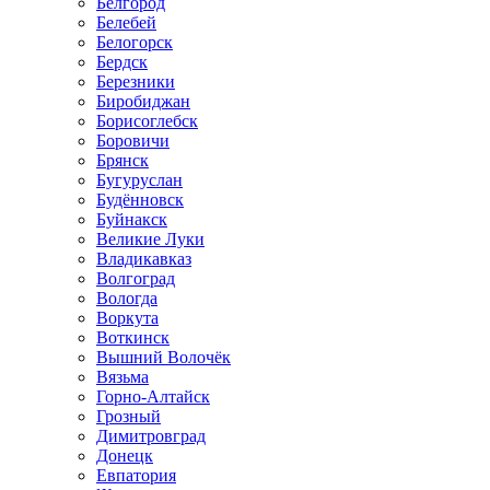
Белгород
Белебей
Белогорск
Бердск
Березники
Биробиджан
Борисоглебск
Боровичи
Брянск
Бугуруслан
Будённовск
Буйнакск
Великие Луки
Владикавказ
Волгоград
Вологда
Воркута
Воткинск
Вышний Волочёк
Вязьма
Горно-Алтайск
Грозный
Димитровград
Донецк
Евпатория