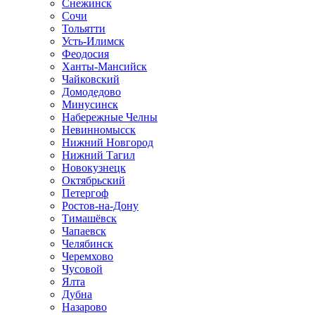
Снежинск
Сочи
Тольятти
Усть-Илимск
Феодосия
Ханты-Мансийск
Чайковский
Домодедово
Минусинск
Набережные Челны
Невинномысск
Нижний Новгород
Нижний Тагил
Новокузнецк
Октябрьский
Петергоф
Ростов-на-Дону
Тимашёвск
Чапаевск
Челябинск
Черемхово
Чусовой
Ялта
Дубна
Назарово