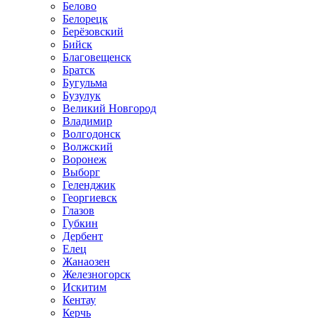
Белово
Белорецк
Берёзовский
Бийск
Благовещенск
Братск
Бугульма
Бузулук
Великий Новгород
Владимир
Волгодонск
Волжский
Воронеж
Выборг
Геленджик
Георгиевск
Глазов
Губкин
Дербент
Елец
Жанаозен
Железногорск
Искитим
Кентау
Керчь