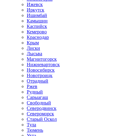
Ижевск
Иркутск
Ишимбай
Камышин
Каспийск
Кемерово
Краснодар
Крым
Лиски
Лысьва
Магнитогорск
Нижневартовск
Новосибирск
Новотроицк
Отрадный
Ржев
Рудный
Сарыагаш
Свободный
Северодвинск
Североморск
Старый Оскол
Тула
Тюмень
Ухта