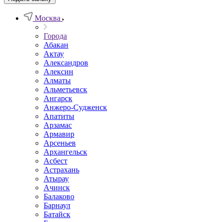
Москва
Города
Абакан
Актау
Александров
Алексин
Алматы
Альметьевск
Ангарск
Анжеро-Судженск
Апатиты
Арзамас
Армавир
Арсеньев
Архангельск
Асбест
Астрахань
Атырау
Ачинск
Балаково
Барнаул
Батайск