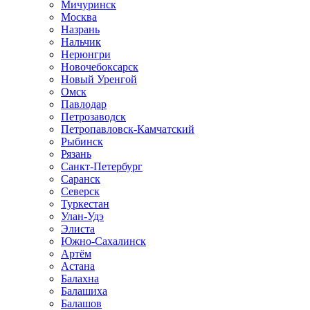
Мичуринск
Москва
Назрань
Нальчик
Нерюнгри
Новочебоксарск
Новый Уренгой
Омск
Павлодар
Петрозаводск
Петропавловск-Камчатский
Рыбинск
Рязань
Санкт-Петербург
Саранск
Северск
Туркестан
Улан-Удэ
Элиста
Южно-Сахалинск
Артём
Астана
Балахна
Балашиха
Балашов