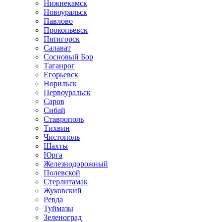
Нижнекамск
Новоуральск
Павлово
Прокопьевск
Пятигорск
Салават
Сосновый Бор
Таганрог
Егорьевск
Норильск
Первоуральск
Саров
Сибай
Ставрополь
Тихвин
Чистополь
Шахты
Юрга
Железнодорожный
Полевской
Стерлитамак
Жуковский
Ревда
Туймазы
Зеленоград