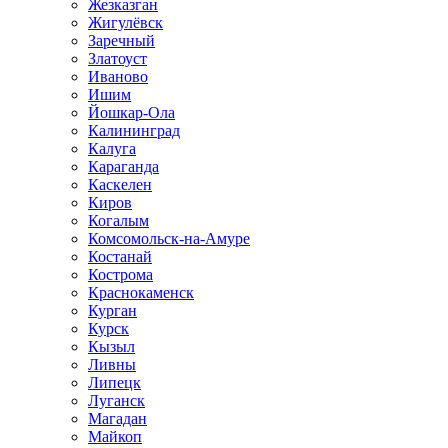
Жезказган
Жигулёвск
Заречный
Златоуст
Иваново
Ишим
Йошкар-Ола
Калининград
Калуга
Караганда
Каскелен
Киров
Когалым
Комсомольск-на-Амуре
Костанай
Кострома
Краснокаменск
Курган
Курск
Кызыл
Ливны
Липецк
Луганск
Магадан
Майкоп