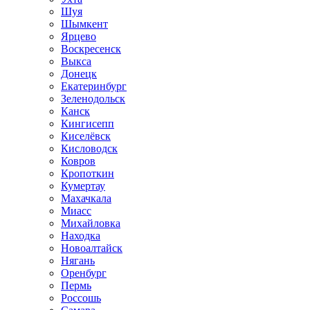
Шуя
Шымкент
Ярцево
Воскресенск
Выкса
Донецк
Екатеринбург
Зеленодольск
Канск
Кингисепп
Киселёвск
Кисловодск
Ковров
Кропоткин
Кумертау
Махачкала
Миасс
Михайловка
Находка
Новоалтайск
Нягань
Оренбург
Пермь
Россошь