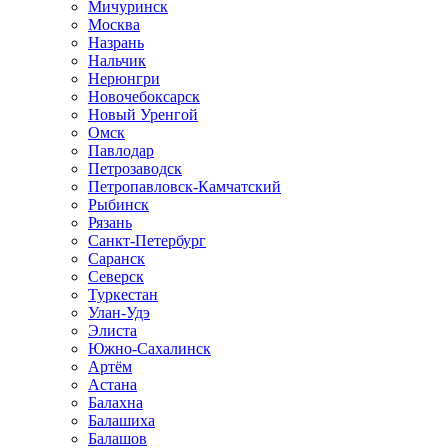
Мичуринск
Москва
Назрань
Нальчик
Нерюнгри
Новочебоксарск
Новый Уренгой
Омск
Павлодар
Петрозаводск
Петропавловск-Камчатский
Рыбинск
Рязань
Санкт-Петербург
Саранск
Северск
Туркестан
Улан-Удэ
Элиста
Южно-Сахалинск
Артём
Астана
Балахна
Балашиха
Балашов