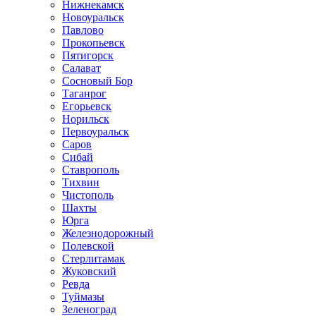
Нижнекамск
Новоуральск
Павлово
Прокопьевск
Пятигорск
Салават
Сосновый Бор
Таганрог
Егорьевск
Норильск
Первоуральск
Саров
Сибай
Ставрополь
Тихвин
Чистополь
Шахты
Юрга
Железнодорожный
Полевской
Стерлитамак
Жуковский
Ревда
Туймазы
Зеленоград