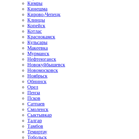
Кимры
Кинешма
Кирово-Чепецк
Клинцы
Копейск
Котлас
Краснокамск
Кульсары
Макеевка
Мурманск
Нефтеюганск
Новокуйбышевск
Новомосковск
Ноябрьск
Обнинск
Орел
Пенза
Псков
Сатпаев
Смоленск
Сыктывкар
Талгар
Тамбов
Темиртау
Тобольск