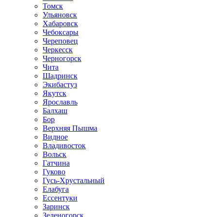
Томск
Ульяновск
Хабаровск
Чебоксары
Череповец
Черкесск
Черногорск
Чита
Шадринск
Экибастуз
Якутск
Ярославль
Балхаш
Бор
Верхняя Пышма
Видное
Владивосток
Вольск
Гатчина
Гуково
Гусь-Хрустальный
Елабуга
Ессентуки
Заринск
Зеленогорск