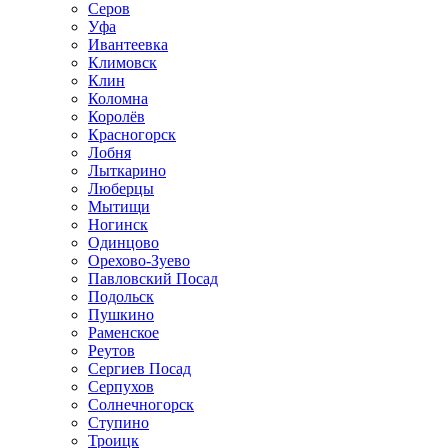
Серов
Уфа
Ивантеевка
Климовск
Клин
Коломна
Королёв
Красногорск
Лобня
Лыткарино
Люберцы
Мытищи
Ногинск
Одинцово
Орехово-Зуево
Павловский Посад
Подольск
Пушкино
Раменское
Реутов
Сергиев Посад
Серпухов
Солнечногорск
Ступино
Троицк