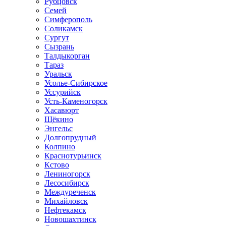
Рубцовск
Семей
Симферополь
Соликамск
Сургут
Сызрань
Талдыкорган
Тараз
Уральск
Усолье-Сибирское
Уссурийск
Усть-Каменогорск
Хасавюрт
Щёкино
Энгельс
Долгопрудный
Колпино
Краснотурьинск
Кстово
Лениногорск
Лесосибирск
Междуреченск
Михайловск
Нефтекамск
Новошахтинск