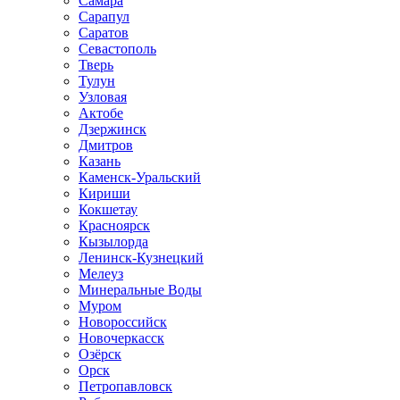
Самара
Сарапул
Саратов
Севастополь
Тверь
Тулун
Узловая
Актобе
Дзержинск
Дмитров
Казань
Каменск-Уральский
Кириши
Кокшетау
Красноярск
Кызылорда
Ленинск-Кузнецкий
Мелеуз
Минеральные Воды
Муром
Новороссийск
Новочеркасск
Озёрск
Орск
Петропавловск