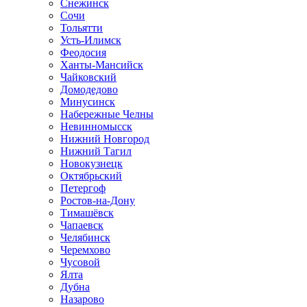
Снежинск
Сочи
Тольятти
Усть-Илимск
Феодосия
Ханты-Мансийск
Чайковский
Домодедово
Минусинск
Набережные Челны
Невинномысск
Нижний Новгород
Нижний Тагил
Новокузнецк
Октябрьский
Петергоф
Ростов-на-Дону
Тимашёвск
Чапаевск
Челябинск
Черемхово
Чусовой
Ялта
Дубна
Назарово