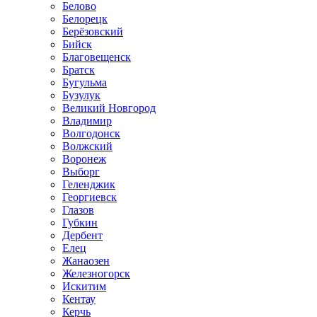
Белово
Белорецк
Берёзовский
Бийск
Благовещенск
Братск
Бугульма
Бузулук
Великий Новгород
Владимир
Волгодонск
Волжский
Воронеж
Выборг
Геленджик
Георгиевск
Глазов
Губкин
Дербент
Елец
Жанаозен
Железногорск
Искитим
Кентау
Керчь