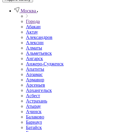
Москва
Города
Абакан
Актау
Александров
Алексин
Алматы
Альметьевск
Ангарск
Анжеро-Судженск
Апатиты
Арзамас
Армавир
Арсеньев
Архангельск
Асбест
Астрахань
Атырау
Ачинск
Балаково
Барнаул
Батайск