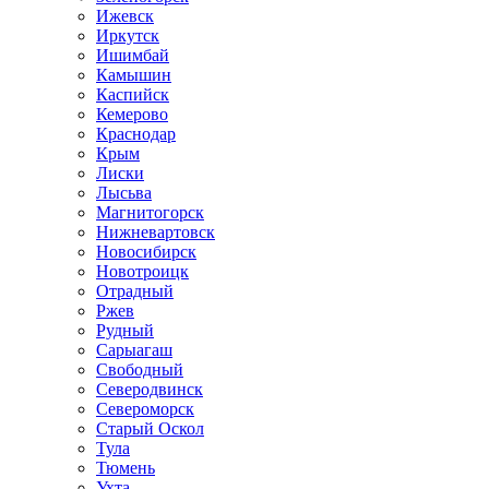
Ижевск
Иркутск
Ишимбай
Камышин
Каспийск
Кемерово
Краснодар
Крым
Лиски
Лысьва
Магнитогорск
Нижневартовск
Новосибирск
Новотроицк
Отрадный
Ржев
Рудный
Сарыагаш
Свободный
Северодвинск
Североморск
Старый Оскол
Тула
Тюмень
Ухта