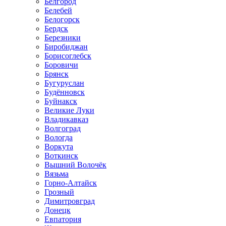
Белгород
Белебей
Белогорск
Бердск
Березники
Биробиджан
Борисоглебск
Боровичи
Брянск
Бугуруслан
Будённовск
Буйнакск
Великие Луки
Владикавказ
Волгоград
Вологда
Воркута
Воткинск
Вышний Волочёк
Вязьма
Горно-Алтайск
Грозный
Димитровград
Донецк
Евпатория