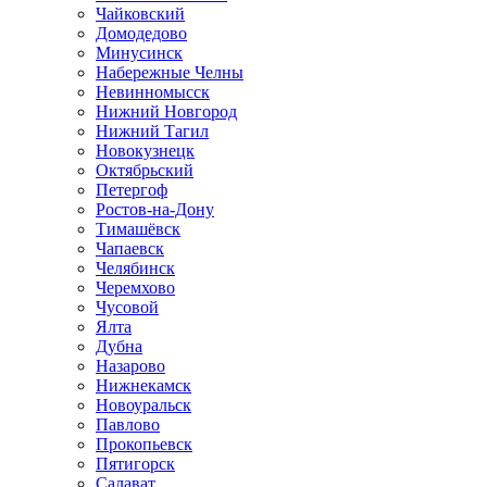
Чайковский
Домодедово
Минусинск
Набережные Челны
Невинномысск
Нижний Новгород
Нижний Тагил
Новокузнецк
Октябрьский
Петергоф
Ростов-на-Дону
Тимашёвск
Чапаевск
Челябинск
Черемхово
Чусовой
Ялта
Дубна
Назарово
Нижнекамск
Новоуральск
Павлово
Прокопьевск
Пятигорск
Салават