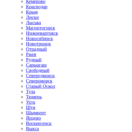
Кемерово
Краснодар
Крым
Лиски
Лысьва
Магнитогорск
Нижневартовск
Новосибирск
Новотроицк
Отрадный
Ржев
Рудный
Сарыагаш
Свободный
Северодвинск
Североморск
Старый Оскол
Тула
Тюмень
Ухта
Шуя
Шымкент
Ярцево
Воскресенск
Выкса