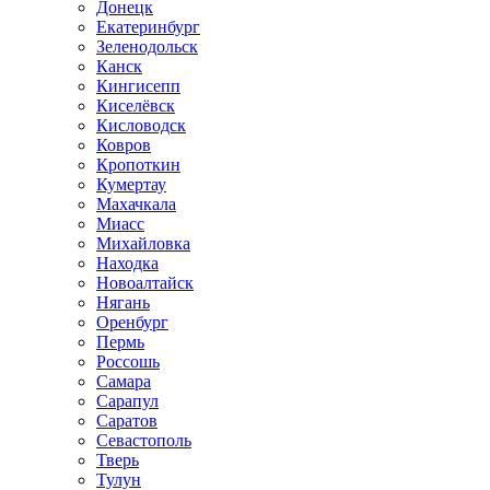
Донецк
Екатеринбург
Зеленодольск
Канск
Кингисепп
Киселёвск
Кисловодск
Ковров
Кропоткин
Кумертау
Махачкала
Миасс
Михайловка
Находка
Новоалтайск
Нягань
Оренбург
Пермь
Россошь
Самара
Сарапул
Саратов
Севастополь
Тверь
Тулун