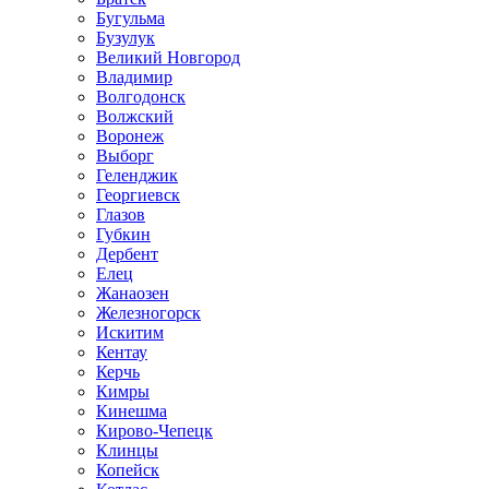
Бугульма
Бузулук
Великий Новгород
Владимир
Волгодонск
Волжский
Воронеж
Выборг
Геленджик
Георгиевск
Глазов
Губкин
Дербент
Елец
Жанаозен
Железногорск
Искитим
Кентау
Керчь
Кимры
Кинешма
Кирово-Чепецк
Клинцы
Копейск