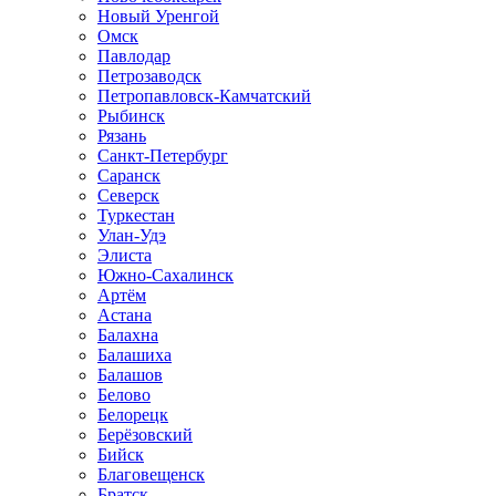
Новый Уренгой
Омск
Павлодар
Петрозаводск
Петропавловск-Камчатский
Рыбинск
Рязань
Санкт-Петербург
Саранск
Северск
Туркестан
Улан-Удэ
Элиста
Южно-Сахалинск
Артём
Астана
Балахна
Балашиха
Балашов
Белово
Белорецк
Берёзовский
Бийск
Благовещенск
Братск