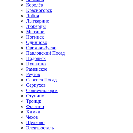
Королёв
Красногорск
Лобня
Лыткарино
Люберцы
Мытищи
Ногинск
Одинцово
Орехово-Зуево
Павловский Посад
Подольск
Пушкино
Раменское
Реутов
Сергиев Посад
Серпухов
Солнечногорск
Ступино
Троицк
Фрязино
Химки
Чехов
Щелково
Электросталь