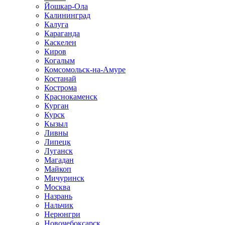
Йошкар-Ола
Калининград
Калуга
Караганда
Каскелен
Киров
Когалым
Комсомольск-на-Амуре
Костанай
Кострома
Краснокаменск
Курган
Курск
Кызыл
Ливны
Липецк
Луганск
Магадан
Майкоп
Мичуринск
Москва
Назрань
Нальчик
Нерюнгри
Новочебоксарск