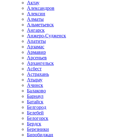
Актау
Александров
Алексин
Алматы
Альметьевск
Ангарск
Анжеро-Судженск
Апатиты
Арзамас
Армавир
Арсеньев
Архангельск
Асбест
Астрахань
Атырау
Ачинск
Балаково
Барнаул
Батайск
Белгород
Белебей
Белогорск
Бердск
Березники
Биробиджан