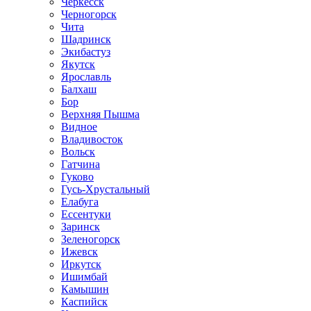
Черкесск
Черногорск
Чита
Шадринск
Экибастуз
Якутск
Ярославль
Балхаш
Бор
Верхняя Пышма
Видное
Владивосток
Вольск
Гатчина
Гуково
Гусь-Хрустальный
Елабуга
Ессентуки
Заринск
Зеленогорск
Ижевск
Иркутск
Ишимбай
Камышин
Каспийск