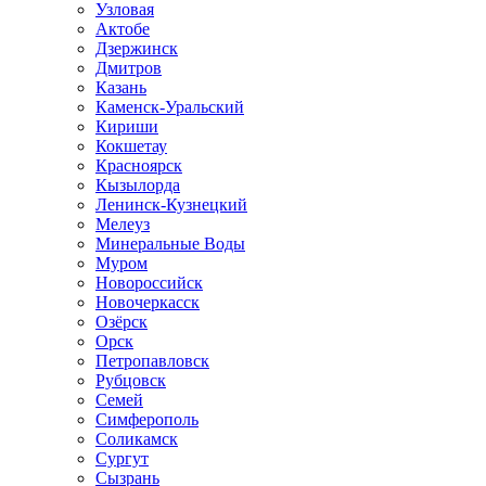
Узловая
Актобе
Дзержинск
Дмитров
Казань
Каменск-Уральский
Кириши
Кокшетау
Красноярск
Кызылорда
Ленинск-Кузнецкий
Мелеуз
Минеральные Воды
Муром
Новороссийск
Новочеркасск
Озёрск
Орск
Петропавловск
Рубцовск
Семей
Симферополь
Соликамск
Сургут
Сызрань