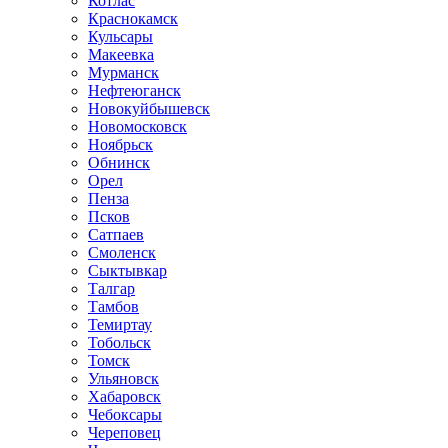
Котлас
Краснокамск
Кульсары
Макеевка
Мурманск
Нефтеюганск
Новокуйбышевск
Новомосковск
Ноябрьск
Обнинск
Орел
Пенза
Псков
Сатпаев
Смоленск
Сыктывкар
Талгар
Тамбов
Темиртау
Тобольск
Томск
Ульяновск
Хабаровск
Чебоксары
Череповец