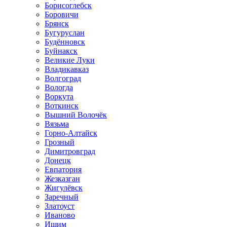
Борисоглебск
Боровичи
Брянск
Бугуруслан
Будённовск
Буйнакск
Великие Луки
Владикавказ
Волгоград
Вологда
Воркута
Воткинск
Вышний Волочёк
Вязьма
Горно-Алтайск
Грозный
Димитровград
Донецк
Евпатория
Жезказган
Жигулёвск
Заречный
Златоуст
Иваново
Ишим