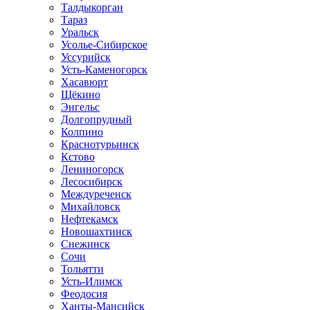
Талдыкорган
Тараз
Уральск
Усолье-Сибирское
Уссурийск
Усть-Каменогорск
Хасавюрт
Щёкино
Энгельс
Долгопрудный
Колпино
Краснотурьинск
Кстово
Лениногорск
Лесосибирск
Междуреченск
Михайловск
Нефтекамск
Новошахтинск
Снежинск
Сочи
Тольятти
Усть-Илимск
Феодосия
Ханты-Мансийск