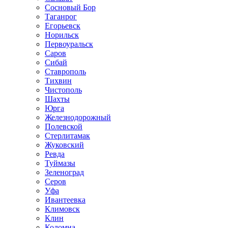
Сосновый Бор
Таганрог
Егорьевск
Норильск
Первоуральск
Саров
Сибай
Ставрополь
Тихвин
Чистополь
Шахты
Юрга
Железнодорожный
Полевской
Стерлитамак
Жуковский
Ревда
Туймазы
Зеленоград
Серов
Уфа
Ивантеевка
Климовск
Клин
Коломна