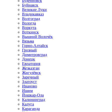
Будённовск
Буйнакск
Великие Луки
Владикавказ
Волгоград
Вологда
Воркута
Воткинск
Вышний Волочёк
Вязьма
Горно-Алтайск
Грозный
Димитровград
Донецк
Евпатория
Жезказган
Жигулёвск
Заречный
Златоуст
Иваново
Ишим
Йошкар-Ола
Калининград
Калуга
Караганда