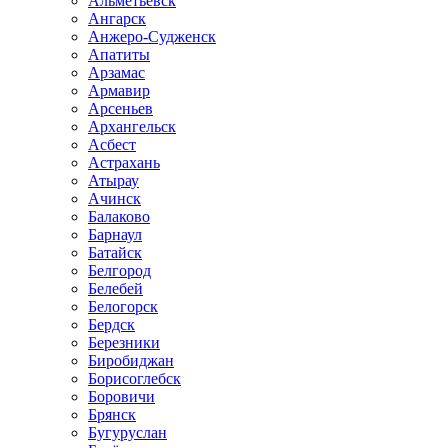
Альметьевск
Ангарск
Анжеро-Судженск
Апатиты
Арзамас
Армавир
Арсеньев
Архангельск
Асбест
Астрахань
Атырау
Ачинск
Балаково
Барнаул
Батайск
Белгород
Белебей
Белогорск
Бердск
Березники
Биробиджан
Борисоглебск
Боровичи
Брянск
Бугуруслан