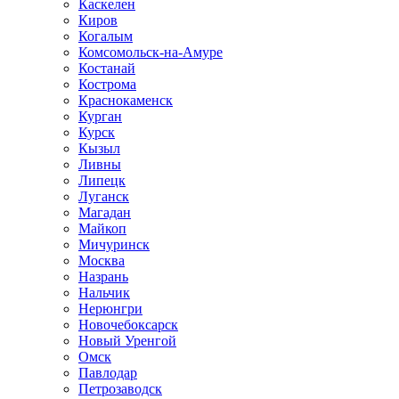
Каскелен
Киров
Когалым
Комсомольск-на-Амуре
Костанай
Кострома
Краснокаменск
Курган
Курск
Кызыл
Ливны
Липецк
Луганск
Магадан
Майкоп
Мичуринск
Москва
Назрань
Нальчик
Нерюнгри
Новочебоксарск
Новый Уренгой
Омск
Павлодар
Петрозаводск