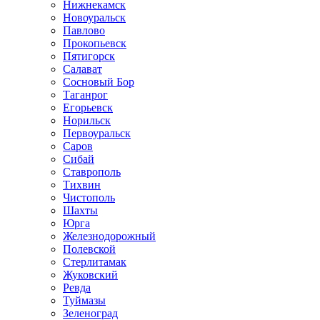
Нижнекамск
Новоуральск
Павлово
Прокопьевск
Пятигорск
Салават
Сосновый Бор
Таганрог
Егорьевск
Норильск
Первоуральск
Саров
Сибай
Ставрополь
Тихвин
Чистополь
Шахты
Юрга
Железнодорожный
Полевской
Стерлитамак
Жуковский
Ревда
Туймазы
Зеленоград