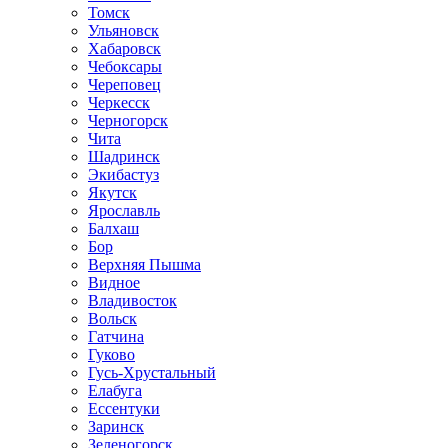
Томск
Ульяновск
Хабаровск
Чебоксары
Череповец
Черкесск
Черногорск
Чита
Шадринск
Экибастуз
Якутск
Ярославль
Балхаш
Бор
Верхняя Пышма
Видное
Владивосток
Вольск
Гатчина
Гуково
Гусь-Хрустальный
Елабуга
Ессентуки
Заринск
Зеленогорск