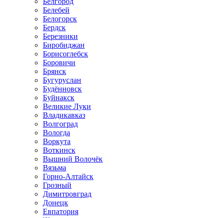
Белгород
Белебей
Белогорск
Бердск
Березники
Биробиджан
Борисоглебск
Боровичи
Брянск
Бугуруслан
Будённовск
Буйнакск
Великие Луки
Владикавказ
Волгоград
Вологда
Воркута
Воткинск
Вышний Волочёк
Вязьма
Горно-Алтайск
Грозный
Димитровград
Донецк
Евпатория