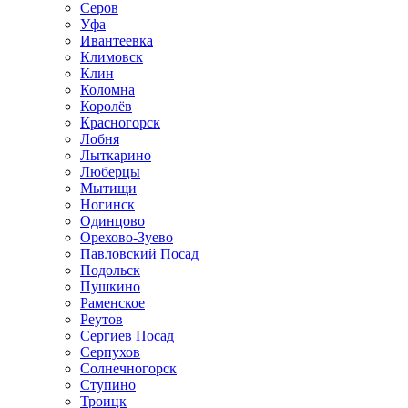
Серов
Уфа
Ивантеевка
Климовск
Клин
Коломна
Королёв
Красногорск
Лобня
Лыткарино
Люберцы
Мытищи
Ногинск
Одинцово
Орехово-Зуево
Павловский Посад
Подольск
Пушкино
Раменское
Реутов
Сергиев Посад
Серпухов
Солнечногорск
Ступино
Троицк