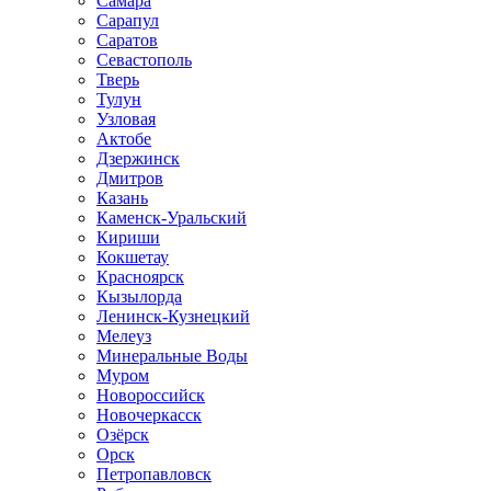
Самара
Сарапул
Саратов
Севастополь
Тверь
Тулун
Узловая
Актобе
Дзержинск
Дмитров
Казань
Каменск-Уральский
Кириши
Кокшетау
Красноярск
Кызылорда
Ленинск-Кузнецкий
Мелеуз
Минеральные Воды
Муром
Новороссийск
Новочеркасск
Озёрск
Орск
Петропавловск