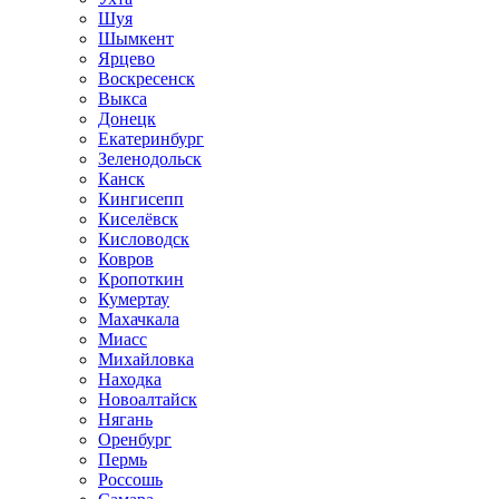
Шуя
Шымкент
Ярцево
Воскресенск
Выкса
Донецк
Екатеринбург
Зеленодольск
Канск
Кингисепп
Киселёвск
Кисловодск
Ковров
Кропоткин
Кумертау
Махачкала
Миасс
Михайловка
Находка
Новоалтайск
Нягань
Оренбург
Пермь
Россошь