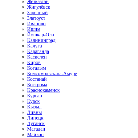
Жезказган
Жигулёвск
Заречный
Златоуст
Иваново
Ишим
Йошкар-Ола
Калининград
Калуга
Караганда
Каскелен
Киров
Когалым
Комсомольск-на-Амуре
Костанай
Кострома
Краснокаменск
Курган
Курск
Кызыл
Ливны
Липецк
Луганск
Магадан
Майкоп