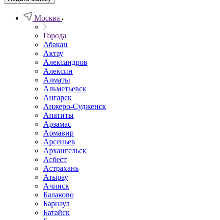
Москва
Города
Абакан
Актау
Александров
Алексин
Алматы
Альметьевск
Ангарск
Анжеро-Судженск
Апатиты
Арзамас
Армавир
Арсеньев
Архангельск
Асбест
Астрахань
Атырау
Ачинск
Балаково
Барнаул
Батайск