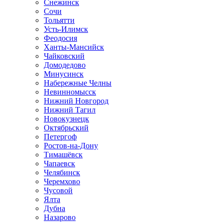
Снежинск
Сочи
Тольятти
Усть-Илимск
Феодосия
Ханты-Мансийск
Чайковский
Домодедово
Минусинск
Набережные Челны
Невинномысск
Нижний Новгород
Нижний Тагил
Новокузнецк
Октябрьский
Петергоф
Ростов-на-Дону
Тимашёвск
Чапаевск
Челябинск
Черемхово
Чусовой
Ялта
Дубна
Назарово