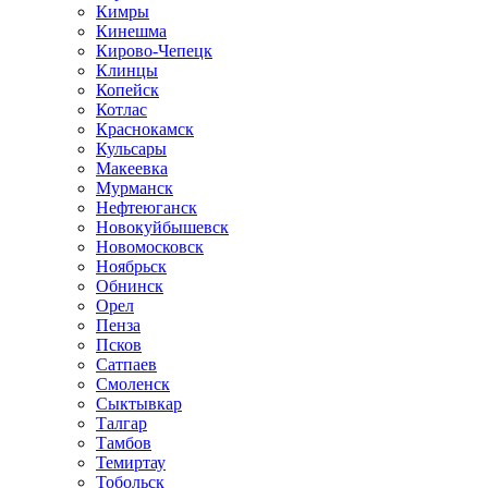
Кимры
Кинешма
Кирово-Чепецк
Клинцы
Копейск
Котлас
Краснокамск
Кульсары
Макеевка
Мурманск
Нефтеюганск
Новокуйбышевск
Новомосковск
Ноябрьск
Обнинск
Орел
Пенза
Псков
Сатпаев
Смоленск
Сыктывкар
Талгар
Тамбов
Темиртау
Тобольск