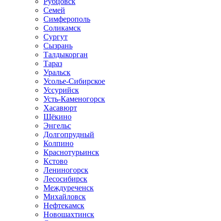
Рубцовск
Семей
Симферополь
Соликамск
Сургут
Сызрань
Талдыкорган
Тараз
Уральск
Усолье-Сибирское
Уссурийск
Усть-Каменогорск
Хасавюрт
Щёкино
Энгельс
Долгопрудный
Колпино
Краснотурьинск
Кстово
Лениногорск
Лесосибирск
Междуреченск
Михайловск
Нефтекамск
Новошахтинск