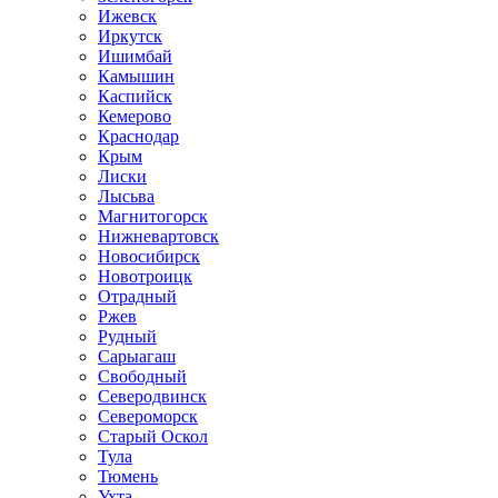
Ижевск
Иркутск
Ишимбай
Камышин
Каспийск
Кемерово
Краснодар
Крым
Лиски
Лысьва
Магнитогорск
Нижневартовск
Новосибирск
Новотроицк
Отрадный
Ржев
Рудный
Сарыагаш
Свободный
Северодвинск
Североморск
Старый Оскол
Тула
Тюмень
Ухта