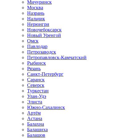
Мичуринск
Москва
Назрань
Нальчик
Нерюнгри
Новочебоксарск
Новый Уренгой
Омск
Павлодар
Петрозаводск
Петропавловск-Камчатский
Рыбинск
Рязань
Санкт-Петербург
Саранск
Северск
Туркестан
Улан-Удэ
Элиста
Южно-Сахалинск
Артём
Астана
Балахна
Балашиха
Балашов