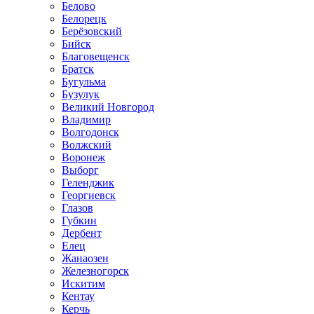
Белово
Белорецк
Берёзовский
Бийск
Благовещенск
Братск
Бугульма
Бузулук
Великий Новгород
Владимир
Волгодонск
Волжский
Воронеж
Выборг
Геленджик
Георгиевск
Глазов
Губкин
Дербент
Елец
Жанаозен
Железногорск
Искитим
Кентау
Керчь