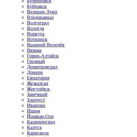
Будённовск
Буйнакск
Великие Луки
Владикавказ
Волгоград
Вологда
Воркута
Воткинск
Вышний Волочёк
Вязьма
Горно-Алтайск
Грозный
Димитровград
Донецк
Евпатория
Жезказган
Жигулёвск
Заречный
Златоуст
Иваново
Ишим
Йошкар-Ола
Калининград
Калуга
Караганда