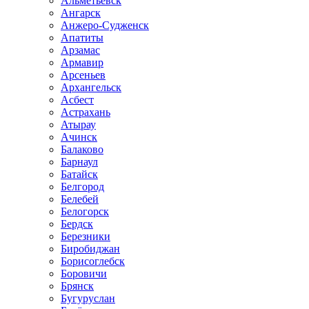
Альметьевск
Ангарск
Анжеро-Судженск
Апатиты
Арзамас
Армавир
Арсеньев
Архангельск
Асбест
Астрахань
Атырау
Ачинск
Балаково
Барнаул
Батайск
Белгород
Белебей
Белогорск
Бердск
Березники
Биробиджан
Борисоглебск
Боровичи
Брянск
Бугуруслан