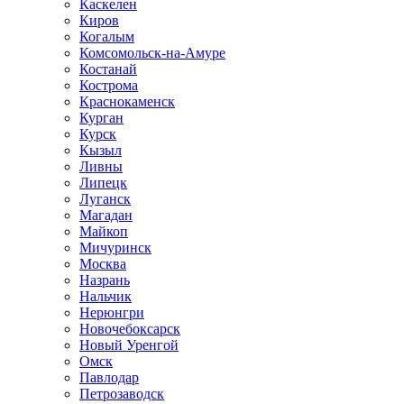
Каскелен
Киров
Когалым
Комсомольск-на-Амуре
Костанай
Кострома
Краснокаменск
Курган
Курск
Кызыл
Ливны
Липецк
Луганск
Магадан
Майкоп
Мичуринск
Москва
Назрань
Нальчик
Нерюнгри
Новочебоксарск
Новый Уренгой
Омск
Павлодар
Петрозаводск