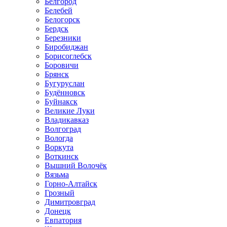
Белгород
Белебей
Белогорск
Бердск
Березники
Биробиджан
Борисоглебск
Боровичи
Брянск
Бугуруслан
Будённовск
Буйнакск
Великие Луки
Владикавказ
Волгоград
Вологда
Воркута
Воткинск
Вышний Волочёк
Вязьма
Горно-Алтайск
Грозный
Димитровград
Донецк
Евпатория