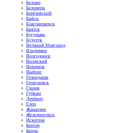
Белово
Белорецк
Берёзовский
Бийск
Благовещенск
Братск
Бугульма
Бузулук
Великий Новгород
Владимир
Волгодонск
Волжский
Воронеж
Выборг
Геленджик
Георгиевск
Глазов
Губкин
Дербент
Елец
Жанаозен
Железногорск
Искитим
Кентау
Керчь