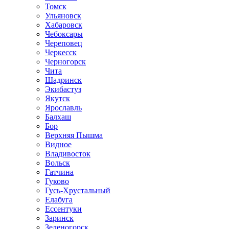
Томск
Ульяновск
Хабаровск
Чебоксары
Череповец
Черкесск
Черногорск
Чита
Шадринск
Экибастуз
Якутск
Ярославль
Балхаш
Бор
Верхняя Пышма
Видное
Владивосток
Вольск
Гатчина
Гуково
Гусь-Хрустальный
Елабуга
Ессентуки
Заринск
Зеленогорск