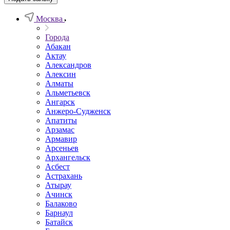
Москва
Города
Абакан
Актау
Александров
Алексин
Алматы
Альметьевск
Ангарск
Анжеро-Судженск
Апатиты
Арзамас
Армавир
Арсеньев
Архангельск
Асбест
Астрахань
Атырау
Ачинск
Балаково
Барнаул
Батайск