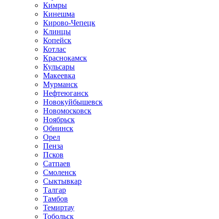
Кимры
Кинешма
Кирово-Чепецк
Клинцы
Копейск
Котлас
Краснокамск
Кульсары
Макеевка
Мурманск
Нефтеюганск
Новокуйбышевск
Новомосковск
Ноябрьск
Обнинск
Орел
Пенза
Псков
Сатпаев
Смоленск
Сыктывкар
Талгар
Тамбов
Темиртау
Тобольск