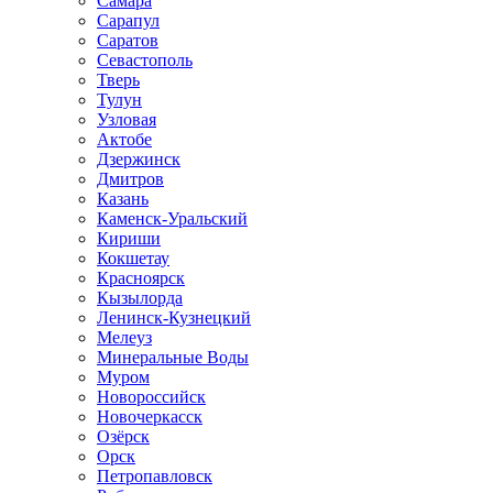
Самара
Сарапул
Саратов
Севастополь
Тверь
Тулун
Узловая
Актобе
Дзержинск
Дмитров
Казань
Каменск-Уральский
Кириши
Кокшетау
Красноярск
Кызылорда
Ленинск-Кузнецкий
Мелеуз
Минеральные Воды
Муром
Новороссийск
Новочеркасск
Озёрск
Орск
Петропавловск