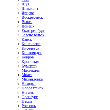
Шуя
Шымкент
Ярцево
Воскресенск
Выкса
Донецк
Екатеринбург
Зеленодольск
Канск
Кингисепп
Киселёвск
Кисловодск
Ковров
Кропоткин
Кумертау
Махачкала
Миасс
Михайловка
Находка
Новоалтайск
Нягань
Оренбург
Пермь
Россошь