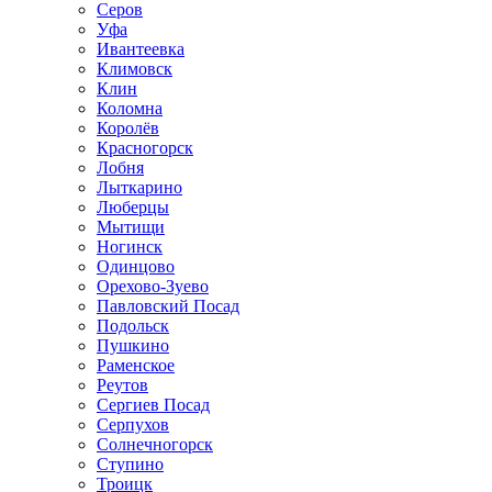
Серов
Уфа
Ивантеевка
Климовск
Клин
Коломна
Королёв
Красногорск
Лобня
Лыткарино
Люберцы
Мытищи
Ногинск
Одинцово
Орехово-Зуево
Павловский Посад
Подольск
Пушкино
Раменское
Реутов
Сергиев Посад
Серпухов
Солнечногорск
Ступино
Троицк