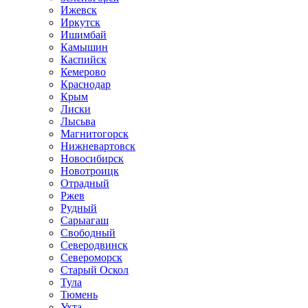
Ижевск
Иркутск
Ишимбай
Камышин
Каспийск
Кемерово
Краснодар
Крым
Лиски
Лысьва
Магнитогорск
Нижневартовск
Новосибирск
Новотроицк
Отрадный
Ржев
Рудный
Сарыагаш
Свободный
Северодвинск
Североморск
Старый Оскол
Тула
Тюмень
Ухта