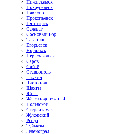
Нижнекамск
Новоуральск
Павлово
Прокопьевск
Пятигорск
Салават
Сосновый Бор
Таганрог
Егорьевск
Норильск
Первоуральск
Саров
Сибай
Ставрополь
Тихвин
Чистополь
Шахты
Юрга
Железнодорожный
Полевской
Стерлитамак
Жуковский
Ревда
Туймазы
Зеленоград