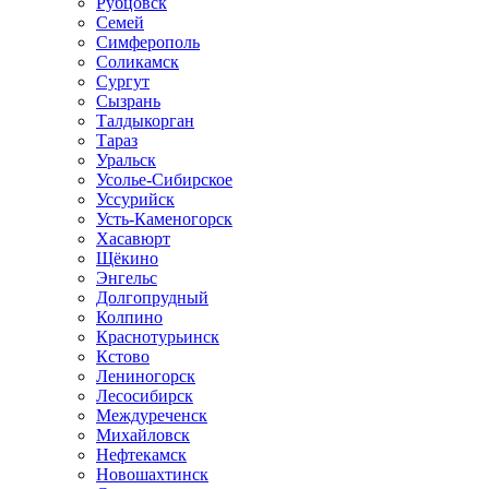
Рубцовск
Семей
Симферополь
Соликамск
Сургут
Сызрань
Талдыкорган
Тараз
Уральск
Усолье-Сибирское
Уссурийск
Усть-Каменогорск
Хасавюрт
Щёкино
Энгельс
Долгопрудный
Колпино
Краснотурьинск
Кстово
Лениногорск
Лесосибирск
Междуреченск
Михайловск
Нефтекамск
Новошахтинск