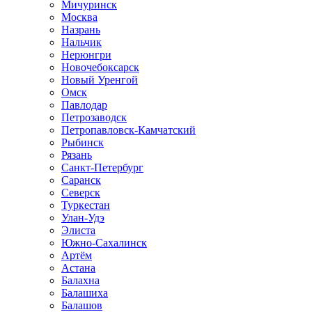
Мичуринск
Москва
Назрань
Нальчик
Нерюнгри
Новочебоксарск
Новый Уренгой
Омск
Павлодар
Петрозаводск
Петропавловск-Камчатский
Рыбинск
Рязань
Санкт-Петербург
Саранск
Северск
Туркестан
Улан-Удэ
Элиста
Южно-Сахалинск
Артём
Астана
Балахна
Балашиха
Балашов