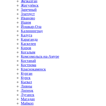
Жезказган
Жигулёвск
Заречный
Златоуст
Иваново
Ишим
Йошкар-Ола
Калининград
Калуга
Караганда
Каскелен
Киров
Когалым
Комсомольск-на-Амуре
Костанай
Кострома
Краснокаменск
Курган
Курск
Кызыл
Ливны
Липецк
Луганск
Магадан
Майкоп