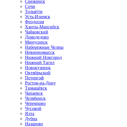
Снежинск
Сочи
Тольятти
Усть-Илимск
Феодосия
Ханты-Мансийск
Чайковский
Домодедово
Минусинск
Набережные Челны
Невинномысск
Нижний Новгород
Нижний Тагил
Новокузнецк
Октябрьский
Петергоф
Ростов-на-Дону
Тимашёвск
Чапаевск
Челябинск
Черемхово
Чусовой
Ялта
Дубна
Назарово