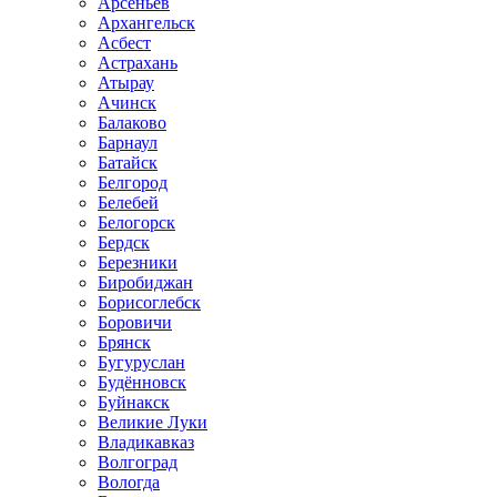
Арсеньев
Архангельск
Асбест
Астрахань
Атырау
Ачинск
Балаково
Барнаул
Батайск
Белгород
Белебей
Белогорск
Бердск
Березники
Биробиджан
Борисоглебск
Боровичи
Брянск
Бугуруслан
Будённовск
Буйнакск
Великие Луки
Владикавказ
Волгоград
Вологда