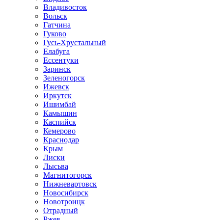
Владивосток
Вольск
Гатчина
Гуково
Гусь-Хрустальный
Елабуга
Ессентуки
Заринск
Зеленогорск
Ижевск
Иркутск
Ишимбай
Камышин
Каспийск
Кемерово
Краснодар
Крым
Лиски
Лысьва
Магнитогорск
Нижневартовск
Новосибирск
Новотроицк
Отрадный
Ржев