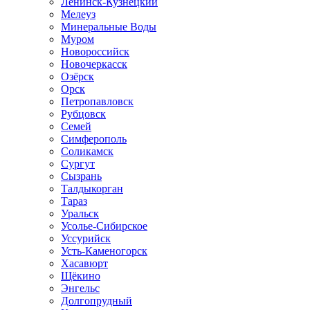
Ленинск-Кузнецкий
Мелеуз
Минеральные Воды
Муром
Новороссийск
Новочеркасск
Озёрск
Орск
Петропавловск
Рубцовск
Семей
Симферополь
Соликамск
Сургут
Сызрань
Талдыкорган
Тараз
Уральск
Усолье-Сибирское
Уссурийск
Усть-Каменогорск
Хасавюрт
Щёкино
Энгельс
Долгопрудный