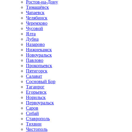
Ростов-на-Дону
Тимашёвск
Чапаевск
Челябинск
Черемхово
Чусовой
Ялта
Дубна
Назарово
Нижнекамск
Новоуральск
Павлово
Прокопьевск
Пятигорск
Салават
Сосновый Бор
Таганрог
Егорьевск
Норильск
Первоуральск
Саров
Сибай
Ставрополь
Тихвин
Чистополь