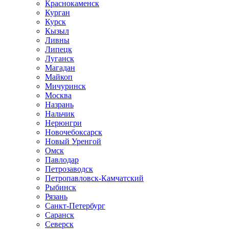
Краснокаменск
Курган
Курск
Кызыл
Ливны
Липецк
Луганск
Магадан
Майкоп
Мичуринск
Москва
Назрань
Нальчик
Нерюнгри
Новочебоксарск
Новый Уренгой
Омск
Павлодар
Петрозаводск
Петропавловск-Камчатский
Рыбинск
Рязань
Санкт-Петербург
Саранск
Северск