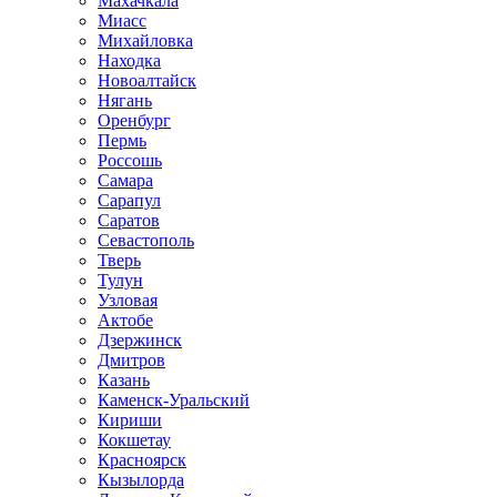
Махачкала
Миасс
Михайловка
Находка
Новоалтайск
Нягань
Оренбург
Пермь
Россошь
Самара
Сарапул
Саратов
Севастополь
Тверь
Тулун
Узловая
Актобе
Дзержинск
Дмитров
Казань
Каменск-Уральский
Кириши
Кокшетау
Красноярск
Кызылорда