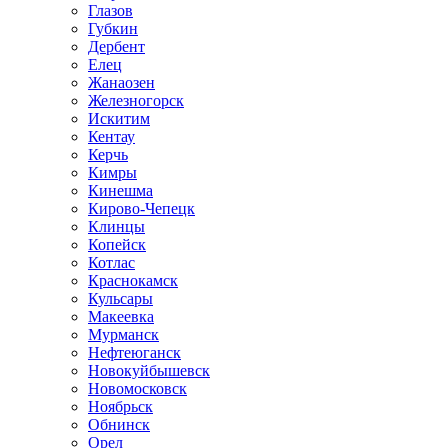
Глазов
Губкин
Дербент
Елец
Жанаозен
Железногорск
Искитим
Кентау
Керчь
Кимры
Кинешма
Кирово-Чепецк
Клинцы
Копейск
Котлас
Краснокамск
Кульсары
Макеевка
Мурманск
Нефтеюганск
Новокуйбышевск
Новомосковск
Ноябрьск
Обнинск
Орел