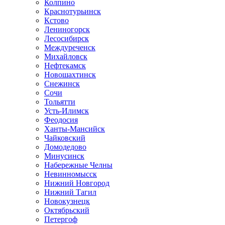
Колпино
Краснотурьинск
Кстово
Лениногорск
Лесосибирск
Междуреченск
Михайловск
Нефтекамск
Новошахтинск
Снежинск
Сочи
Тольятти
Усть-Илимск
Феодосия
Ханты-Мансийск
Чайковский
Домодедово
Минусинск
Набережные Челны
Невинномысск
Нижний Новгород
Нижний Тагил
Новокузнецк
Октябрьский
Петергоф