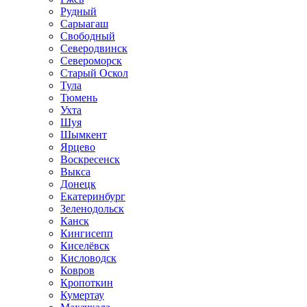
Рудный
Сарыагаш
Свободный
Северодвинск
Североморск
Старый Оскол
Тула
Тюмень
Ухта
Шуя
Шымкент
Ярцево
Воскресенск
Выкса
Донецк
Екатеринбург
Зеленодольск
Канск
Кингисепп
Киселёвск
Кисловодск
Ковров
Кропоткин
Кумертау