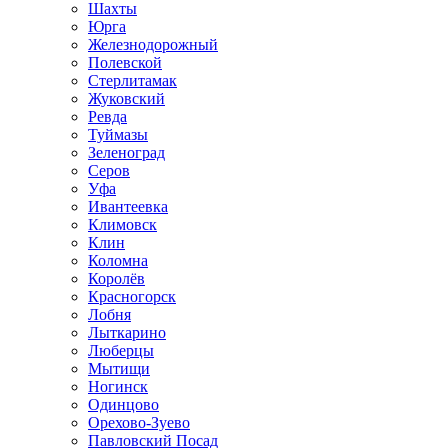
Шахты
Юрга
Железнодорожный
Полевской
Стерлитамак
Жуковский
Ревда
Туймазы
Зеленоград
Серов
Уфа
Ивантеевка
Климовск
Клин
Коломна
Королёв
Красногорск
Лобня
Лыткарино
Люберцы
Мытищи
Ногинск
Одинцово
Орехово-Зуево
Павловский Посад