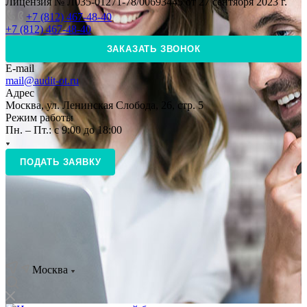
Лицензия № Л035-01271-78/00693445 от 27 сентября 2023 г.
+7 (812) 467-48-40
+7 (812) 467-48-40
ЗАКАЗАТЬ ЗВОНОК
E-mail
mail@audit-ot.ru
Адрес
Москва, ул. Ленинская Слобода, 26, стр. 5
Режим работы
Пн. – Пт.: с 9:00 до 18:00
ПОДАТЬ ЗАЯВКУ
Москва