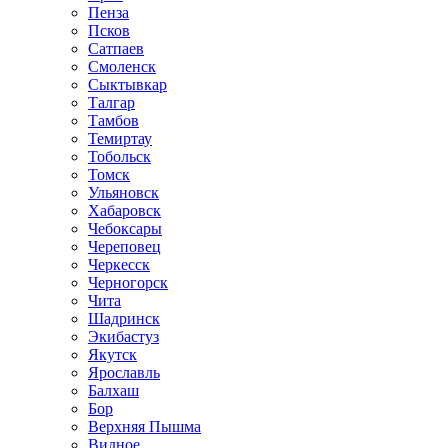
Пенза
Псков
Сатпаев
Смоленск
Сыктывкар
Талгар
Тамбов
Темиртау
Тобольск
Томск
Ульяновск
Хабаровск
Чебоксары
Череповец
Черкесск
Черногорск
Чита
Шадринск
Экибастуз
Якутск
Ярославль
Балхаш
Бор
Верхняя Пышма
Видное