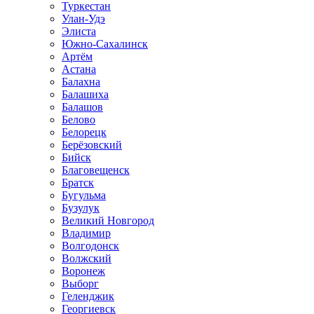
Туркестан
Улан-Удэ
Элиста
Южно-Сахалинск
Артём
Астана
Балахна
Балашиха
Балашов
Белово
Белорецк
Берёзовский
Бийск
Благовещенск
Братск
Бугульма
Бузулук
Великий Новгород
Владимир
Волгодонск
Волжский
Воронеж
Выборг
Геленджик
Георгиевск