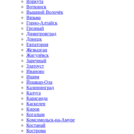
Воркута
Воткинск
Вышний Волочёк
Вязьма
Горно-Алтайск
Грозный
Димитровград
Донецк
Евпатория
Жезказган
Жигулёвск
Заречный
Златоуст
Иваново
Ишим
Йошкар-Ола
Калининград
Калуга
Караганда
Каскелен
Киров
Когалым
Комсомольск-на-Амуре
Костанай
Кострома