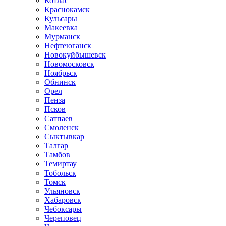
Котлас
Краснокамск
Кульсары
Макеевка
Мурманск
Нефтеюганск
Новокуйбышевск
Новомосковск
Ноябрьск
Обнинск
Орел
Пенза
Псков
Сатпаев
Смоленск
Сыктывкар
Талгар
Тамбов
Темиртау
Тобольск
Томск
Ульяновск
Хабаровск
Чебоксары
Череповец