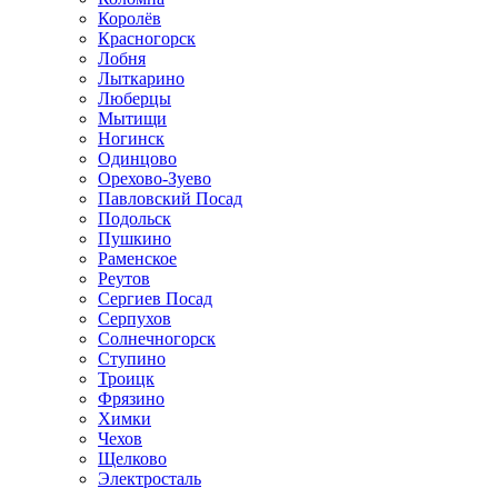
Королёв
Красногорск
Лобня
Лыткарино
Люберцы
Мытищи
Ногинск
Одинцово
Орехово-Зуево
Павловский Посад
Подольск
Пушкино
Раменское
Реутов
Сергиев Посад
Серпухов
Солнечногорск
Ступино
Троицк
Фрязино
Химки
Чехов
Щелково
Электросталь