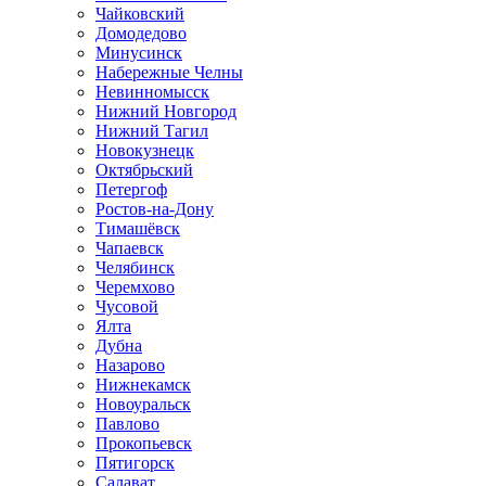
Чайковский
Домодедово
Минусинск
Набережные Челны
Невинномысск
Нижний Новгород
Нижний Тагил
Новокузнецк
Октябрьский
Петергоф
Ростов-на-Дону
Тимашёвск
Чапаевск
Челябинск
Черемхово
Чусовой
Ялта
Дубна
Назарово
Нижнекамск
Новоуральск
Павлово
Прокопьевск
Пятигорск
Салават