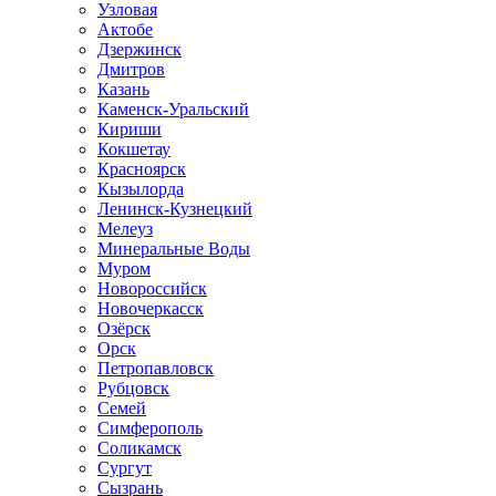
Узловая
Актобе
Дзержинск
Дмитров
Казань
Каменск-Уральский
Кириши
Кокшетау
Красноярск
Кызылорда
Ленинск-Кузнецкий
Мелеуз
Минеральные Воды
Муром
Новороссийск
Новочеркасск
Озёрск
Орск
Петропавловск
Рубцовск
Семей
Симферополь
Соликамск
Сургут
Сызрань