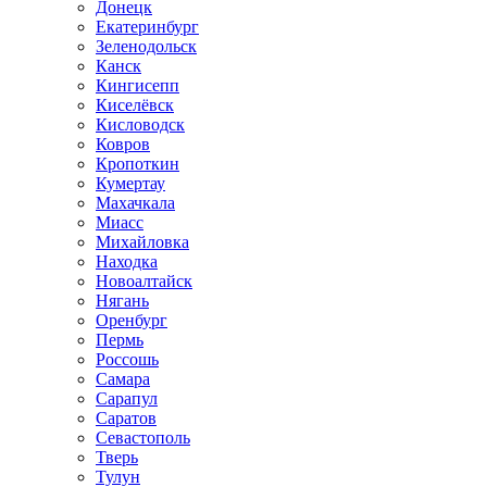
Донецк
Екатеринбург
Зеленодольск
Канск
Кингисепп
Киселёвск
Кисловодск
Ковров
Кропоткин
Кумертау
Махачкала
Миасс
Михайловка
Находка
Новоалтайск
Нягань
Оренбург
Пермь
Россошь
Самара
Сарапул
Саратов
Севастополь
Тверь
Тулун