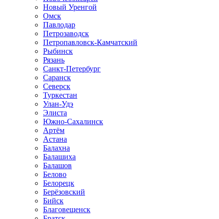
Новый Уренгой
Омск
Павлодар
Петрозаводск
Петропавловск-Камчатский
Рыбинск
Рязань
Санкт-Петербург
Саранск
Северск
Туркестан
Улан-Удэ
Элиста
Южно-Сахалинск
Артём
Астана
Балахна
Балашиха
Балашов
Белово
Белорецк
Берёзовский
Бийск
Благовещенск
Братск