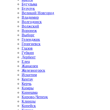
Бугульма
Бузулук
Великий Новгород
Владимир
Волгодонск
Волжский
Воронеж
Выборг
Геленджик
Георгиевск
Глазов
Губкин
Дербент
Елец
Жанаозен
Железногорск
Искитим
Кентау
Керчь
Кимры
Кинешма
Кирово-Чепецк
Клинцы
Копейск