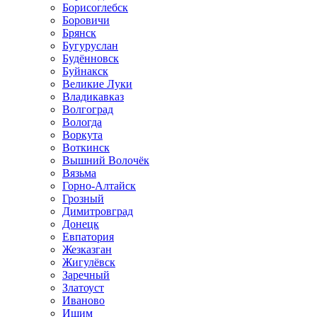
Борисоглебск
Боровичи
Брянск
Бугуруслан
Будённовск
Буйнакск
Великие Луки
Владикавказ
Волгоград
Вологда
Воркута
Воткинск
Вышний Волочёк
Вязьма
Горно-Алтайск
Грозный
Димитровград
Донецк
Евпатория
Жезказган
Жигулёвск
Заречный
Златоуст
Иваново
Ишим