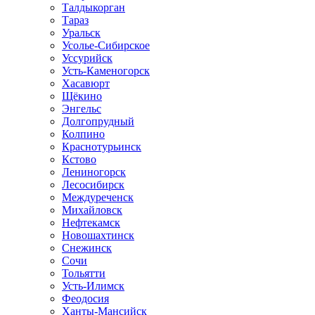
Талдыкорган
Тараз
Уральск
Усолье-Сибирское
Уссурийск
Усть-Каменогорск
Хасавюрт
Щёкино
Энгельс
Долгопрудный
Колпино
Краснотурьинск
Кстово
Лениногорск
Лесосибирск
Междуреченск
Михайловск
Нефтекамск
Новошахтинск
Снежинск
Сочи
Тольятти
Усть-Илимск
Феодосия
Ханты-Мансийск