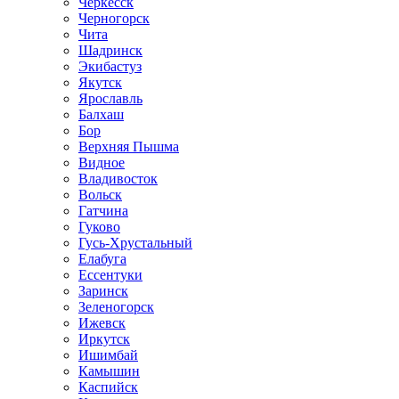
Черкесск
Черногорск
Чита
Шадринск
Экибастуз
Якутск
Ярославль
Балхаш
Бор
Верхняя Пышма
Видное
Владивосток
Вольск
Гатчина
Гуково
Гусь-Хрустальный
Елабуга
Ессентуки
Заринск
Зеленогорск
Ижевск
Иркутск
Ишимбай
Камышин
Каспийск