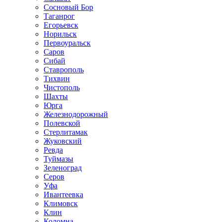
Сосновый Бор
Таганрог
Егорьевск
Норильск
Первоуральск
Саров
Сибай
Ставрополь
Тихвин
Чистополь
Шахты
Юрга
Железнодорожный
Полевской
Стерлитамак
Жуковский
Ревда
Туймазы
Зеленоград
Серов
Уфа
Ивантеевка
Климовск
Клин
Коломна