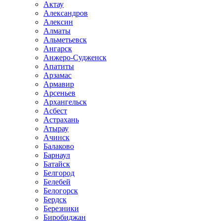
Актау
Александров
Алексин
Алматы
Альметьевск
Ангарск
Анжеро-Судженск
Апатиты
Арзамас
Армавир
Арсеньев
Архангельск
Асбест
Астрахань
Атырау
Ачинск
Балаково
Барнаул
Батайск
Белгород
Белебей
Белогорск
Бердск
Березники
Биробиджан