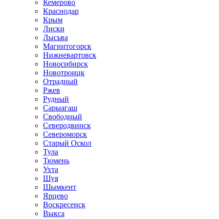
Кемерово
Краснодар
Крым
Лиски
Лысьва
Магнитогорск
Нижневартовск
Новосибирск
Новотроицк
Отрадный
Ржев
Рудный
Сарыагаш
Свободный
Северодвинск
Североморск
Старый Оскол
Тула
Тюмень
Ухта
Шуя
Шымкент
Ярцево
Воскресенск
Выкса