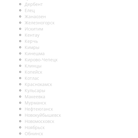
Дербент
Елец
Жанаозен
Железногорск
Искитим
Кентау
Керчь
Кимры
Кинешма
Кирово-Чепецк
Клинцы
Копейск
Котлас
Краснокамск
Кульсары
Макеевка
Мурманск
Нефтеюганск
Новокуйбышевск
Новомосковск
Ноябрьск
Обнинск