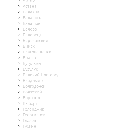
Артём
Астана
Балахна
Балашиха
Балашов
Белово
Белорецк
Берёзовский
Бийск
Благовещенск
Братск
Бугульма
Бузулук
Великий Новгород
Владимир
Волгодонск
Волжский
Воронеж
Выборг
Геленджик
Георгиевск
Глазов
Губкин