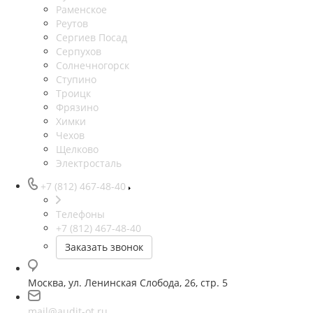
Раменское
Реутов
Сергиев Посад
Серпухов
Солнечногорск
Ступино
Троицк
Фрязино
Химки
Чехов
Щелково
Электросталь
+7 (812) 467-48-40
Телефоны
+7 (812) 467-48-40
Заказать звонок
Москва, ул. Ленинская Слобода, 26, стр. 5
mail@audit-ot.ru