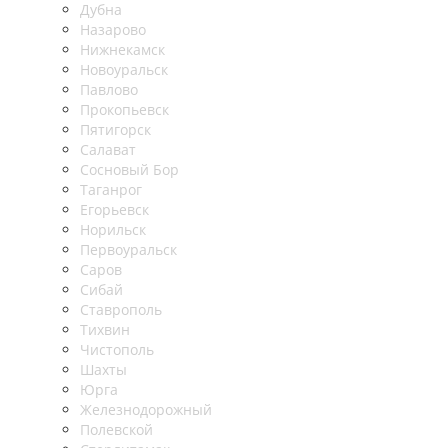
Дубна
Назарово
Нижнекамск
Новоуральск
Павлово
Прокопьевск
Пятигорск
Салават
Сосновый Бор
Таганрог
Егорьевск
Норильск
Первоуральск
Саров
Сибай
Ставрополь
Тихвин
Чистополь
Шахты
Юрга
Железнодорожный
Полевской