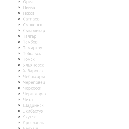
Орел
Пенза
Псков
Сатпаев
Смоленск
Сыктывкар
Талгар
Тамбов
Темиртау
Тобольск
Томск
Ульяновск
Хабаровск
Чебоксары
Череповец
Черкесск
Черногорск
Чита
Шадринск
Экибастуз
Якутск
Ярославль
Балхаш