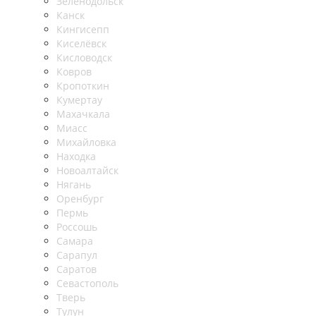
Зеленодольск
Канск
Кингисепп
Киселёвск
Кисловодск
Ковров
Кропоткин
Кумертау
Махачкала
Миасс
Михайловка
Находка
Новоалтайск
Нягань
Оренбург
Пермь
Россошь
Самара
Сарапул
Саратов
Севастополь
Тверь
Тулун