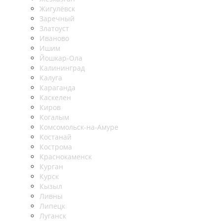
Жигулёвск
Заречный
Златоуст
Иваново
Ишим
Йошкар-Ола
Калининград
Калуга
Караганда
Каскелен
Киров
Когалым
Комсомольск-на-Амуре
Костанай
Кострома
Краснокаменск
Курган
Курск
Кызыл
Ливны
Липецк
Луганск