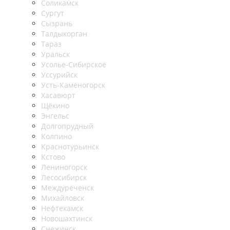
Соликамск
Сургут
Сызрань
Талдыкорган
Тараз
Уральск
Усолье-Сибирское
Уссурийск
Усть-Каменогорск
Хасавюрт
Щёкино
Энгельс
Долгопрудный
Колпино
Краснотурьинск
Кстово
Лениногорск
Лесосибирск
Междуреченск
Михайловск
Нефтекамск
Новошахтинск
Снежинск