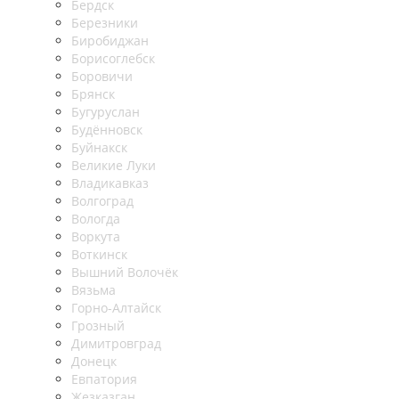
Бердск
Березники
Биробиджан
Борисоглебск
Боровичи
Брянск
Бугуруслан
Будённовск
Буйнакск
Великие Луки
Владикавказ
Волгоград
Вологда
Воркута
Воткинск
Вышний Волочёк
Вязьма
Горно-Алтайск
Грозный
Димитровград
Донецк
Евпатория
Жезказган