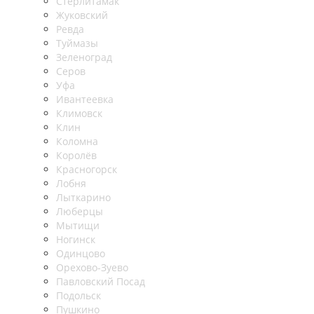
Стерлитамак
Жуковский
Ревда
Туймазы
Зеленоград
Серов
Уфа
Ивантеевка
Климовск
Клин
Коломна
Королёв
Красногорск
Лобня
Лыткарино
Люберцы
Мытищи
Ногинск
Одинцово
Орехово-Зуево
Павловский Посад
Подольск
Пушкино