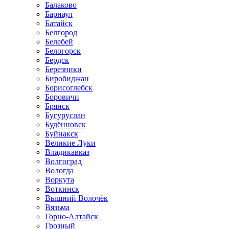
Балаково
Барнаул
Батайск
Белгород
Белебей
Белогорск
Бердск
Березники
Биробиджан
Борисоглебск
Боровичи
Брянск
Бугуруслан
Будённовск
Буйнакск
Великие Луки
Владикавказ
Волгоград
Вологда
Воркута
Воткинск
Вышний Волочёк
Вязьма
Горно-Алтайск
Грозный