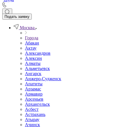
Подать заявку
Москва
Города
Абакан
Актау
Александров
Алексин
Алматы
Альметьевск
Ангарск
Анжеро-Судженск
Апатиты
Арзамас
Армавир
Арсеньев
Архангельск
Асбест
Астрахань
Атырау
Ачинск