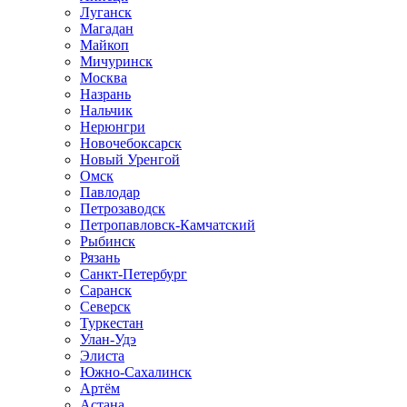
Луганск
Магадан
Майкоп
Мичуринск
Москва
Назрань
Нальчик
Нерюнгри
Новочебоксарск
Новый Уренгой
Омск
Павлодар
Петрозаводск
Петропавловск-Камчатский
Рыбинск
Рязань
Санкт-Петербург
Саранск
Северск
Туркестан
Улан-Удэ
Элиста
Южно-Сахалинск
Артём
Астана