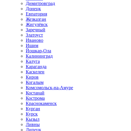
Димитровград
Донецк
Евпатория
Жезказган
Жигулёвск
Заречный
Златоуст
Иваново
Ишим
Йошкар-Ола
Калининград
Калуга
Караганда
Каскелен
Киров
Когалым
Комсомольск-на-Амуре
Костанай
Кострома
Краснокаменск
Курган
Курск
Кызыл
Ливны
Липецк