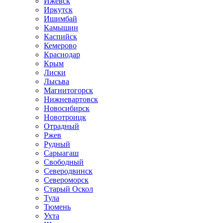
Ижевск
Иркутск
Ишимбай
Камышин
Каспийск
Кемерово
Краснодар
Крым
Лиски
Лысьва
Магнитогорск
Нижневартовск
Новосибирск
Новотроицк
Отрадный
Ржев
Рудный
Сарыагаш
Свободный
Северодвинск
Североморск
Старый Оскол
Тула
Тюмень
Ухта