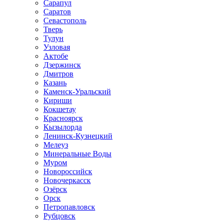
Сарапул
Саратов
Севастополь
Тверь
Тулун
Узловая
Актобе
Дзержинск
Дмитров
Казань
Каменск-Уральский
Кириши
Кокшетау
Красноярск
Кызылорда
Ленинск-Кузнецкий
Мелеуз
Минеральные Воды
Муром
Новороссийск
Новочеркасск
Озёрск
Орск
Петропавловск
Рубцовск