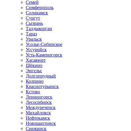
Семей
Симферополь
Соликамск
Сургут
Сызрань
Талдыкорган
Тараз
Уральск
Усолье-Сибирское
Уссурийск
Усть-Каменогорск
Хасавюрт
Щёкино
Энгельс
Долгопрудный
Колпино
Краснотурьинск
Кстово
Лениногорск
Лесосибирск
Междуреченск
Михайловск
Нефтекамск
Новошахтинск
Снежинск