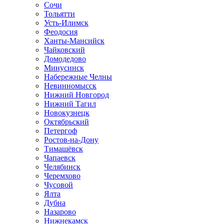
Сочи
Тольятти
Усть-Илимск
Феодосия
Ханты-Мансийск
Чайковский
Домодедово
Минусинск
Набережные Челны
Невинномысск
Нижний Новгород
Нижний Тагил
Новокузнецк
Октябрьский
Петергоф
Ростов-на-Дону
Тимашёвск
Чапаевск
Челябинск
Черемхово
Чусовой
Ялта
Дубна
Назарово
Нижнекамск