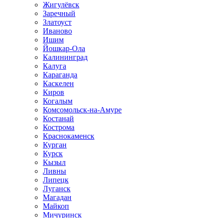
Жигулёвск
Заречный
Златоуст
Иваново
Ишим
Йошкар-Ола
Калининград
Калуга
Караганда
Каскелен
Киров
Когалым
Комсомольск-на-Амуре
Костанай
Кострома
Краснокаменск
Курган
Курск
Кызыл
Ливны
Липецк
Луганск
Магадан
Майкоп
Мичуринск