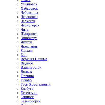
Ульяновск
Хабаровск
Чебоксары
Череповец
Черкесск
Черногорск
Чита
Шадринск
Экибастуз
Якутск
Ярославль
Балхаш
Бор
Верхняя Пышма
Видное
Владивосток
Вольск
Гатчина
Гуково
Гусь-Хрустальный
Елабуга
Ессентуки
Заринск
Зеленогорск