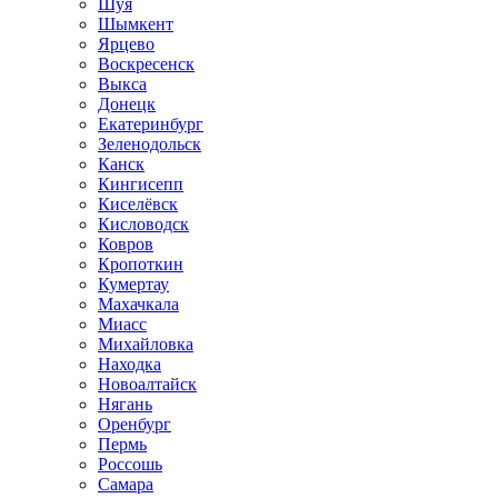
Шуя
Шымкент
Ярцево
Воскресенск
Выкса
Донецк
Екатеринбург
Зеленодольск
Канск
Кингисепп
Киселёвск
Кисловодск
Ковров
Кропоткин
Кумертау
Махачкала
Миасс
Михайловка
Находка
Новоалтайск
Нягань
Оренбург
Пермь
Россошь
Самара