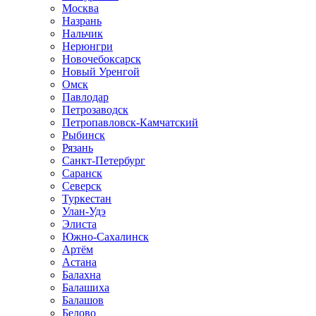
Москва
Назрань
Нальчик
Нерюнгри
Новочебоксарск
Новый Уренгой
Омск
Павлодар
Петрозаводск
Петропавловск-Камчатский
Рыбинск
Рязань
Санкт-Петербург
Саранск
Северск
Туркестан
Улан-Удэ
Элиста
Южно-Сахалинск
Артём
Астана
Балахна
Балашиха
Балашов
Белово