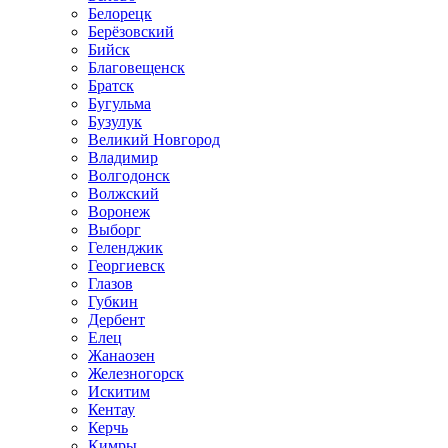
Белорецк
Берёзовский
Бийск
Благовещенск
Братск
Бугульма
Бузулук
Великий Новгород
Владимир
Волгодонск
Волжский
Воронеж
Выборг
Геленджик
Георгиевск
Глазов
Губкин
Дербент
Елец
Жанаозен
Железногорск
Искитим
Кентау
Керчь
Кимры