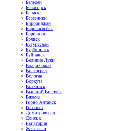
Белебей
Белогорск
Бердск
Березники
Биробиджан
Борисоглебск
Боровичи
Брянск
Бугуруслан
Будённовск
Буйнакск
Великие Луки
Владикавказ
Волгоград
Вологда
Воркута
Воткинск
Вышний Волочёк
Вязьма
Горно-Алтайск
Грозный
Димитровград
Донецк
Евпатория
Жезказган