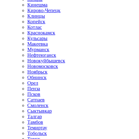
Кинешма
Кирово-Чепецк
Клинцы
Копейск
Котлас
Краснокамск
Кульсары
Макеевка
Мурманск
Нефтеюганск
Новокуйбышевск
Новомосковск
Ноябрьск
Обнинск
Орел
Пенза
Псков
Сатпаев
Смоленск
Сыктывкар
Талгар
Тамбов
Темиртау
Тобольск
Томск