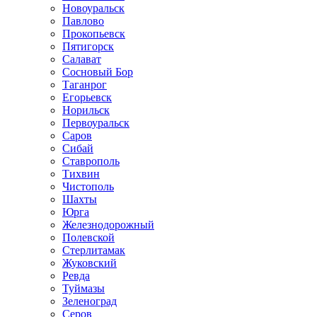
Новоуральск
Павлово
Прокопьевск
Пятигорск
Салават
Сосновый Бор
Таганрог
Егорьевск
Норильск
Первоуральск
Саров
Сибай
Ставрополь
Тихвин
Чистополь
Шахты
Юрга
Железнодорожный
Полевской
Стерлитамак
Жуковский
Ревда
Туймазы
Зеленоград
Серов