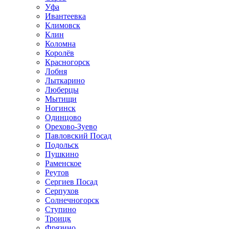
Уфа
Ивантеевка
Климовск
Клин
Коломна
Королёв
Красногорск
Лобня
Лыткарино
Люберцы
Мытищи
Ногинск
Одинцово
Орехово-Зуево
Павловский Посад
Подольск
Пушкино
Раменское
Реутов
Сергиев Посад
Серпухов
Солнечногорск
Ступино
Троицк
Фрязино