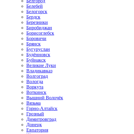
Белгород
Белебей
Белогорск
Бердск
Березники
Биробиджан
Борисоглебск
Боровичи
Брянск
Бугуруслан
Будённовск
Буйнакск
Великие Луки
Владикавказ
Волгоград
Вологда
Воркута
Воткинск
Вышний Волочёк
Вязьма
Горно-Алтайск
Грозный
Димитровград
Донецк
Евпатория