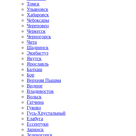
Томск
Ульяновск
Хабаровск
Чебоксары
Череповец
Черкесск
Черногорск
Чита
Шадринск
Экибастуз
Якутск
Ярославль
Балхаш
Бор
Верхняя Пышма
Видное
Владивосток
Вольск
Гатчина
Гуково
Гусь-Хрустальный
Елабуга
Ессентуки
Заринск
Зеленогорск