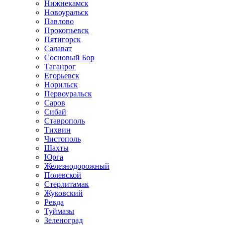
Нижнекамск
Новоуральск
Павлово
Прокопьевск
Пятигорск
Салават
Сосновый Бор
Таганрог
Егорьевск
Норильск
Первоуральск
Саров
Сибай
Ставрополь
Тихвин
Чистополь
Шахты
Юрга
Железнодорожный
Полевской
Стерлитамак
Жуковский
Ревда
Туймазы
Зеленоград