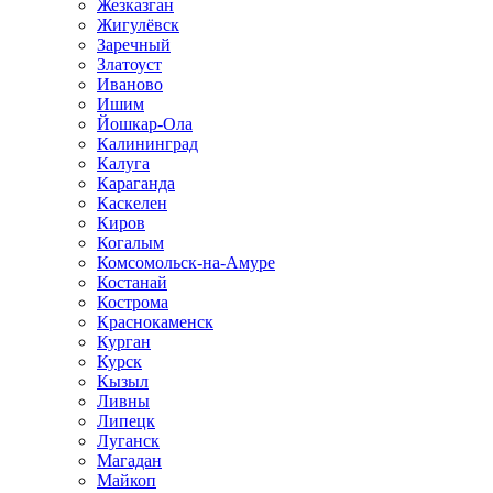
Жезказган
Жигулёвск
Заречный
Златоуст
Иваново
Ишим
Йошкар-Ола
Калининград
Калуга
Караганда
Каскелен
Киров
Когалым
Комсомольск-на-Амуре
Костанай
Кострома
Краснокаменск
Курган
Курск
Кызыл
Ливны
Липецк
Луганск
Магадан
Майкоп