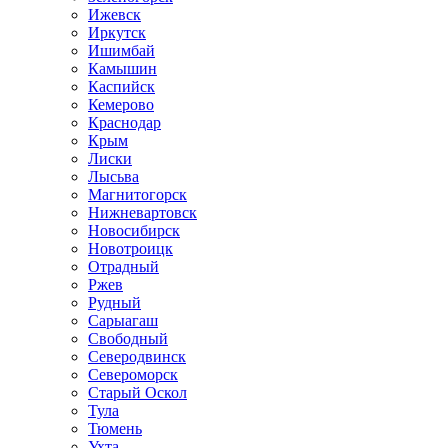
Ижевск
Иркутск
Ишимбай
Камышин
Каспийск
Кемерово
Краснодар
Крым
Лиски
Лысьва
Магнитогорск
Нижневартовск
Новосибирск
Новотроицк
Отрадный
Ржев
Рудный
Сарыагаш
Свободный
Северодвинск
Североморск
Старый Оскол
Тула
Тюмень
Ухта