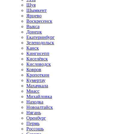
Шуя
Шымкент
Ярцево
Воскресенск
Выкса
Донецк
Екатеринбург
Зеленодольск
Канск
Кингисепп
Киселёвск
Кисловодск
Ковров
Кропоткин
Кумертау
Махачкала
Миасс
Михайловка
Находка
Новоалтайск
Нягань
Оренбург
Пермь
Россошь