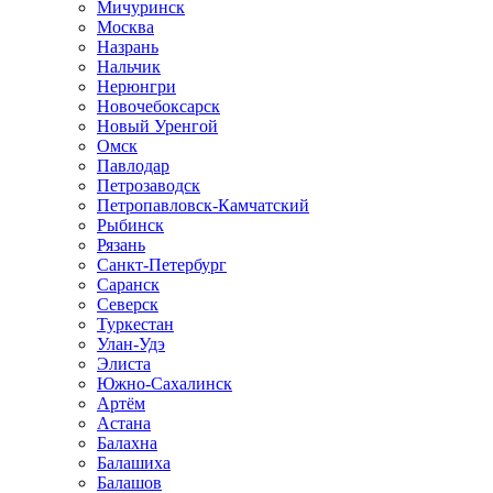
Мичуринск
Москва
Назрань
Нальчик
Нерюнгри
Новочебоксарск
Новый Уренгой
Омск
Павлодар
Петрозаводск
Петропавловск-Камчатский
Рыбинск
Рязань
Санкт-Петербург
Саранск
Северск
Туркестан
Улан-Удэ
Элиста
Южно-Сахалинск
Артём
Астана
Балахна
Балашиха
Балашов