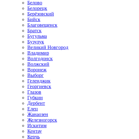
Белово
Белорецк
Берёзовский
Бийск
Благовещенск
Братск
Бугульма
Бузулук
Великий Новгород
Владимир
Волгодонск
Волжский
Воронеж
Выборг
Геленджик
Георгиевск
Глазов
Губкин
Дербент
Елец
Жанаозен
Железногорск
Искитим
Кентау
Керчь