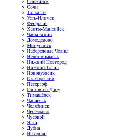
Снежинск
Сочи
Тольятти
Усть-Илимск
Феодосия
Ханты-Мансийск
Чайковский
Домодедово
Минусинск
Набережные Челны
Невинномысск
Нижний Новгород
Нижний Тагил
Новокузнецк
Октябрьский
Петергоф
Ростов-на-Дону
Тимашёвск
Чапаевск
Челябинск
Черемхово
Чусовой
Ялта
Дубна
Назарово