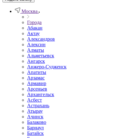
Москва
Города
Абакан
Актау
Александров
Алексин
Алматы
Альметьевск
Ангарск
Анжеро-Судженск
Апатиты
Арзамас
Армавир
Арсеньев
Архангельск
Асбест
Астрахань
Атырау
Ачинск
Балаково
Барнаул
Батайск