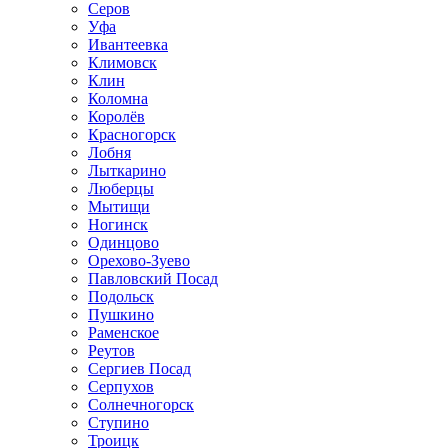
Серов
Уфа
Ивантеевка
Климовск
Клин
Коломна
Королёв
Красногорск
Лобня
Лыткарино
Люберцы
Мытищи
Ногинск
Одинцово
Орехово-Зуево
Павловский Посад
Подольск
Пушкино
Раменское
Реутов
Сергиев Посад
Серпухов
Солнечногорск
Ступино
Троицк