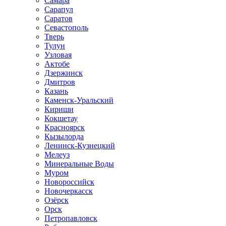
Самара
Сарапул
Саратов
Севастополь
Тверь
Тулун
Узловая
Актобе
Дзержинск
Дмитров
Казань
Каменск-Уральский
Кириши
Кокшетау
Красноярск
Кызылорда
Ленинск-Кузнецкий
Мелеуз
Минеральные Воды
Муром
Новороссийск
Новочеркасск
Озёрск
Орск
Петропавловск