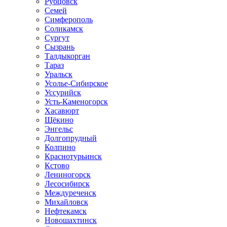
Рубцовск
Семей
Симферополь
Соликамск
Сургут
Сызрань
Талдыкорган
Тараз
Уральск
Усолье-Сибирское
Уссурийск
Усть-Каменогорск
Хасавюрт
Щёкино
Энгельс
Долгопрудный
Колпино
Краснотурьинск
Кстово
Лениногорск
Лесосибирск
Междуреченск
Михайловск
Нефтекамск
Новошахтинск