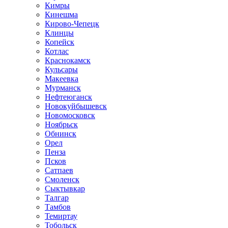
Кимры
Кинешма
Кирово-Чепецк
Клинцы
Копейск
Котлас
Краснокамск
Кульсары
Макеевка
Мурманск
Нефтеюганск
Новокуйбышевск
Новомосковск
Ноябрьск
Обнинск
Орел
Пенза
Псков
Сатпаев
Смоленск
Сыктывкар
Талгар
Тамбов
Темиртау
Тобольск