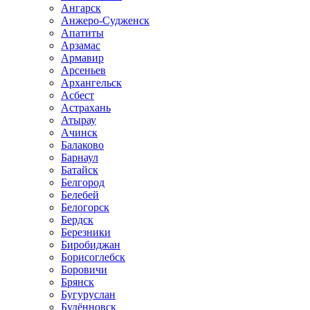
Ангарск
Анжеро-Судженск
Апатиты
Арзамас
Армавир
Арсеньев
Архангельск
Асбест
Астрахань
Атырау
Ачинск
Балаково
Барнаул
Батайск
Белгород
Белебей
Белогорск
Бердск
Березники
Биробиджан
Борисоглебск
Боровичи
Брянск
Бугуруслан
Будённовск