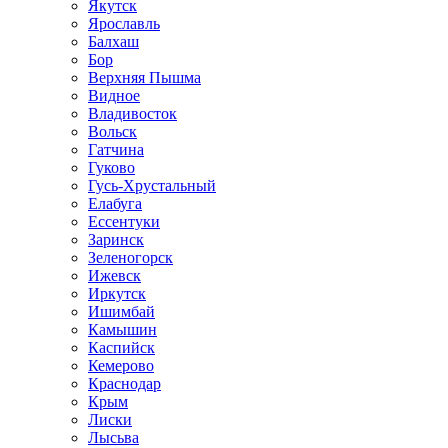
Якутск
Ярославль
Балхаш
Бор
Верхняя Пышма
Видное
Владивосток
Вольск
Гатчина
Гуково
Гусь-Хрустальный
Елабуга
Ессентуки
Заринск
Зеленогорск
Ижевск
Иркутск
Ишимбай
Камышин
Каспийск
Кемерово
Краснодар
Крым
Лиски
Лысьва