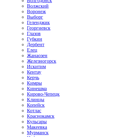
Волгодонск
Волжский
Воронеж
Выборг
Геленджик
Георгиевск
Глазов
Губкин
Дербент
Елец
Жанаозен
Железногорск
Искитим
Кентау
Керчь
Кимры
Кинешма
Кирово-Чепецк
Клинцы
Копейск
Котлас
Краснокамск
Кульсары
Макеевка
Мурманск