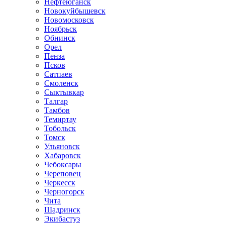
Нефтеюганск
Новокуйбышевск
Новомосковск
Ноябрьск
Обнинск
Орел
Пенза
Псков
Сатпаев
Смоленск
Сыктывкар
Талгар
Тамбов
Темиртау
Тобольск
Томск
Ульяновск
Хабаровск
Чебоксары
Череповец
Черкесск
Черногорск
Чита
Шадринск
Экибастуз