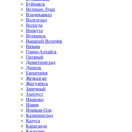
Буйнакск
Великие Луки
Владикавказ
Волгоград
Вологда
Воркута
Воткинск
Вышний Волочёк
Вязьма
Горно-Алтайск
Грозный
Димитровград
Донецк
Евпатория
Жезказган
Жигулёвск
Заречный
Златоуст
Иваново
Ишим
Йошкар-Ола
Калининград
Калуга
Караганда
Каскелен