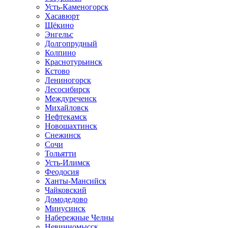
Усть-Каменогорск
Хасавюрт
Щёкино
Энгельс
Долгопрудный
Колпино
Краснотурьинск
Кстово
Лениногорск
Лесосибирск
Междуреченск
Михайловск
Нефтекамск
Новошахтинск
Снежинск
Сочи
Тольятти
Усть-Илимск
Феодосия
Ханты-Мансийск
Чайковский
Домодедово
Минусинск
Набережные Челны
Невинномысск