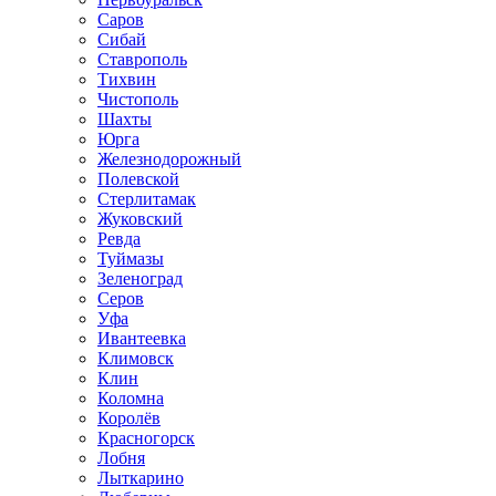
Саров
Сибай
Ставрополь
Тихвин
Чистополь
Шахты
Юрга
Железнодорожный
Полевской
Стерлитамак
Жуковский
Ревда
Туймазы
Зеленоград
Серов
Уфа
Ивантеевка
Климовск
Клин
Коломна
Королёв
Красногорск
Лобня
Лыткарино