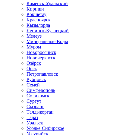
Каменск-Уральский
Кириши
Кокшетау
Красноярск
Кызылорда
Ленинск-Кузнецкий
Мелеуз
Минеральные Воды
Муром
Новороссийск
Новочеркасск
Озёрск
Орск
Петропавловск
Рубцовск
Семей
Симферополь
Соликамск
Сургут
Сызрань
Талдыкорган
Тараз
Уральск
Усолье-Сибирское
Уссурийск