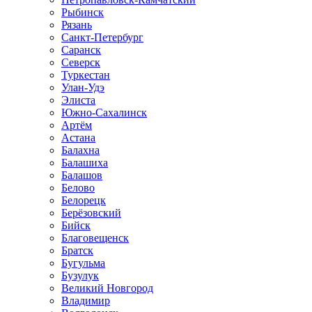
Рыбинск
Рязань
Санкт-Петербург
Саранск
Северск
Туркестан
Улан-Удэ
Элиста
Южно-Сахалинск
Артём
Астана
Балахна
Балашиха
Балашов
Белово
Белорецк
Берёзовский
Бийск
Благовещенск
Братск
Бугульма
Бузулук
Великий Новгород
Владимир