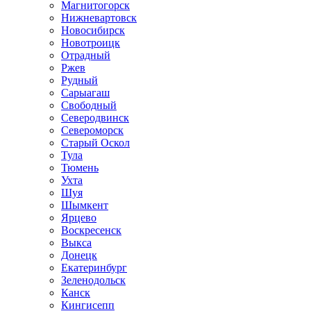
Магнитогорск
Нижневартовск
Новосибирск
Новотроицк
Отрадный
Ржев
Рудный
Сарыагаш
Свободный
Северодвинск
Североморск
Старый Оскол
Тула
Тюмень
Ухта
Шуя
Шымкент
Ярцево
Воскресенск
Выкса
Донецк
Екатеринбург
Зеленодольск
Канск
Кингисепп