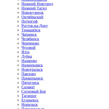
Нижний Новгород
Нижний Тагил
Новокузнецк
Октябрьский
Петергоф
Ростов-на-Дону
Тимашёвск
Чапаевск
Челябинск
Черемхово
Чусовой
Ялта
Дубна
Назарово
Нижнекамск
Новоуральск
Павлово
Прокопьевск
Пятигорск
Салават
Сосновый Бор
Таганрог
Егорьевск
Норильск
Первоуральск