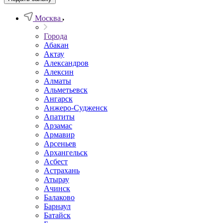
Москва
Города
Абакан
Актау
Александров
Алексин
Алматы
Альметьевск
Ангарск
Анжеро-Судженск
Апатиты
Арзамас
Армавир
Арсеньев
Архангельск
Асбест
Астрахань
Атырау
Ачинск
Балаково
Барнаул
Батайск