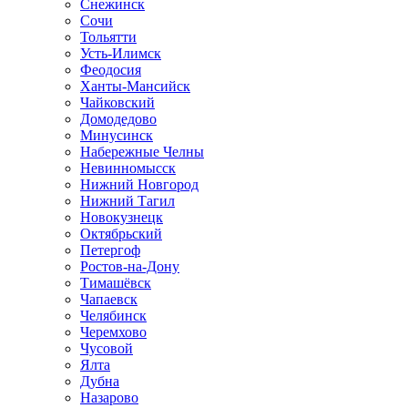
Снежинск
Сочи
Тольятти
Усть-Илимск
Феодосия
Ханты-Мансийск
Чайковский
Домодедово
Минусинск
Набережные Челны
Невинномысск
Нижний Новгород
Нижний Тагил
Новокузнецк
Октябрьский
Петергоф
Ростов-на-Дону
Тимашёвск
Чапаевск
Челябинск
Черемхово
Чусовой
Ялта
Дубна
Назарово