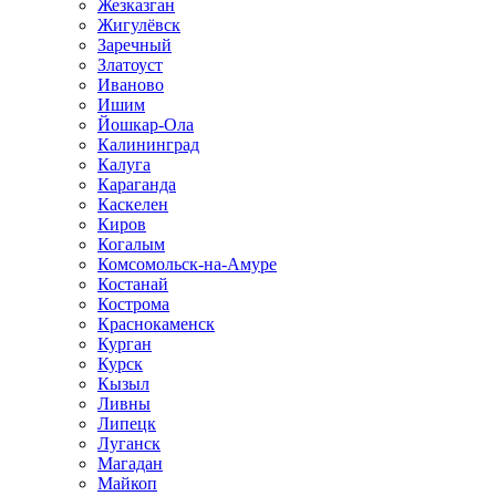
Жезказган
Жигулёвск
Заречный
Златоуст
Иваново
Ишим
Йошкар-Ола
Калининград
Калуга
Караганда
Каскелен
Киров
Когалым
Комсомольск-на-Амуре
Костанай
Кострома
Краснокаменск
Курган
Курск
Кызыл
Ливны
Липецк
Луганск
Магадан
Майкоп