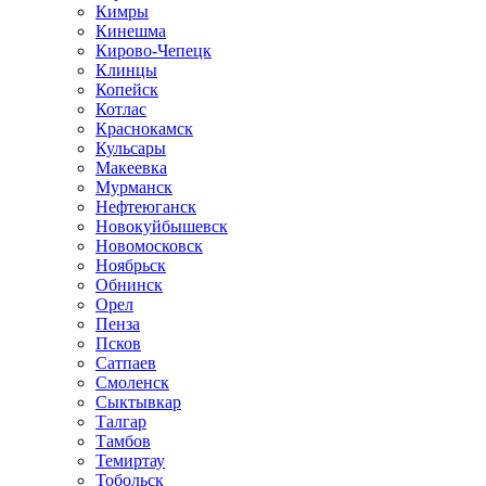
Кимры
Кинешма
Кирово-Чепецк
Клинцы
Копейск
Котлас
Краснокамск
Кульсары
Макеевка
Мурманск
Нефтеюганск
Новокуйбышевск
Новомосковск
Ноябрьск
Обнинск
Орел
Пенза
Псков
Сатпаев
Смоленск
Сыктывкар
Талгар
Тамбов
Темиртау
Тобольск