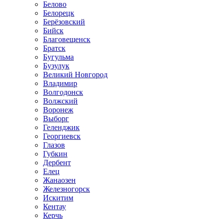
Белово
Белорецк
Берёзовский
Бийск
Благовещенск
Братск
Бугульма
Бузулук
Великий Новгород
Владимир
Волгодонск
Волжский
Воронеж
Выборг
Геленджик
Георгиевск
Глазов
Губкин
Дербент
Елец
Жанаозен
Железногорск
Искитим
Кентау
Керчь