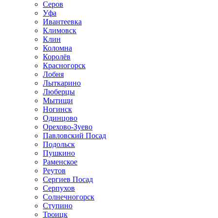
Серов
Уфа
Ивантеевка
Климовск
Клин
Коломна
Королёв
Красногорск
Лобня
Лыткарино
Люберцы
Мытищи
Ногинск
Одинцово
Орехово-Зуево
Павловский Посад
Подольск
Пушкино
Раменское
Реутов
Сергиев Посад
Серпухов
Солнечногорск
Ступино
Троицк