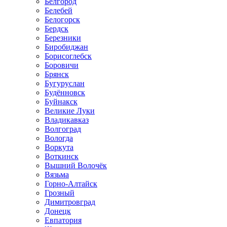
Белгород
Белебей
Белогорск
Бердск
Березники
Биробиджан
Борисоглебск
Боровичи
Брянск
Бугуруслан
Будённовск
Буйнакск
Великие Луки
Владикавказ
Волгоград
Вологда
Воркута
Воткинск
Вышний Волочёк
Вязьма
Горно-Алтайск
Грозный
Димитровград
Донецк
Евпатория