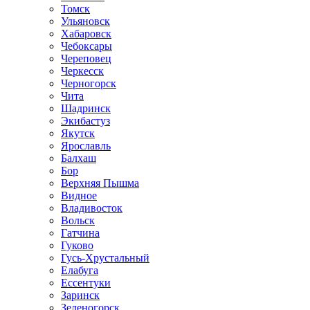
Томск
Ульяновск
Хабаровск
Чебоксары
Череповец
Черкесск
Черногорск
Чита
Шадринск
Экибастуз
Якутск
Ярославль
Балхаш
Бор
Верхняя Пышма
Видное
Владивосток
Вольск
Гатчина
Гуково
Гусь-Хрустальный
Елабуга
Ессентуки
Заринск
Зеленогорск