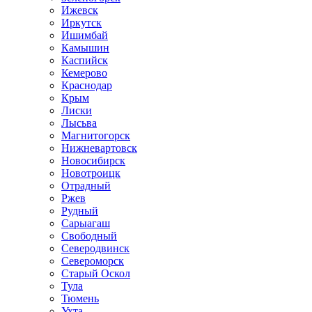
Ижевск
Иркутск
Ишимбай
Камышин
Каспийск
Кемерово
Краснодар
Крым
Лиски
Лысьва
Магнитогорск
Нижневартовск
Новосибирск
Новотроицк
Отрадный
Ржев
Рудный
Сарыагаш
Свободный
Северодвинск
Североморск
Старый Оскол
Тула
Тюмень
Ухта