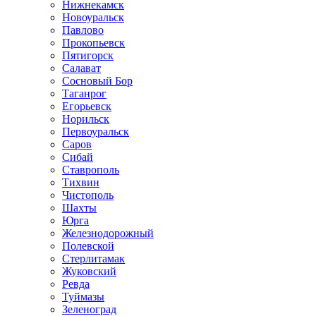
Нижнекамск
Новоуральск
Павлово
Прокопьевск
Пятигорск
Салават
Сосновый Бор
Таганрог
Егорьевск
Норильск
Первоуральск
Саров
Сибай
Ставрополь
Тихвин
Чистополь
Шахты
Юрга
Железнодорожный
Полевской
Стерлитамак
Жуковский
Ревда
Туймазы
Зеленоград