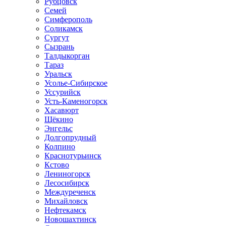
Рубцовск
Семей
Симферополь
Соликамск
Сургут
Сызрань
Талдыкорган
Тараз
Уральск
Усолье-Сибирское
Уссурийск
Усть-Каменогорск
Хасавюрт
Щёкино
Энгельс
Долгопрудный
Колпино
Краснотурьинск
Кстово
Лениногорск
Лесосибирск
Междуреченск
Михайловск
Нефтекамск
Новошахтинск