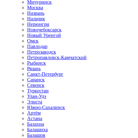
Мичуринск
Москва
Назрань
Нальчик
Нерюнгри
Новочебоксарск
Новый Уренгой
Омск
Павлодар
Петрозаводск
Петропавловск-Камчатский
Рыбинск
Рязань
Санкт-Петербург
Саранск
Северск
Туркестан
Улан-Удэ
Элиста
Южно-Сахалинск
Артём
Астана
Балахна
Балашиха
Балашов