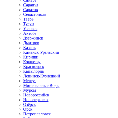
Самара
Сарапул
Саратов
Севастополь
Тверь
Тулун
Узловая
Актобе
Дзержинск
Дмитров
Казань
Каменск-Уральский
Кириши
Кокшетау
Красноярск
Кызылорда
Ленинск-Кузнецкий
Мелеуз
Минеральные Воды
Муром
Новороссийск
Новочеркасск
Озёрск
Орск
Петропавловск