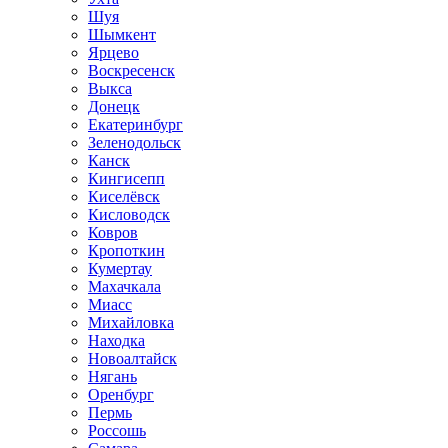
Шуя
Шымкент
Ярцево
Воскресенск
Выкса
Донецк
Екатеринбург
Зеленодольск
Канск
Кингисепп
Киселёвск
Кисловодск
Ковров
Кропоткин
Кумертау
Махачкала
Миасс
Михайловка
Находка
Новоалтайск
Нягань
Оренбург
Пермь
Россошь