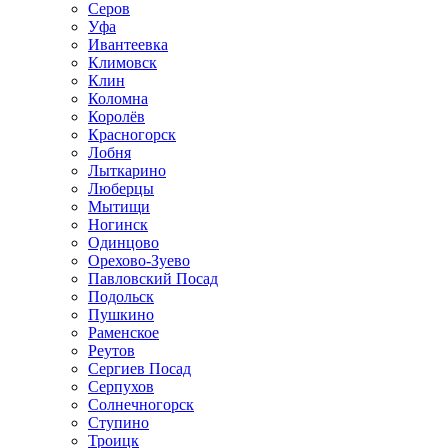
Серов
Уфа
Ивантеевка
Климовск
Клин
Коломна
Королёв
Красногорск
Лобня
Лыткарино
Люберцы
Мытищи
Ногинск
Одинцово
Орехово-Зуево
Павловский Посад
Подольск
Пушкино
Раменское
Реутов
Сергиев Посад
Серпухов
Солнечногорск
Ступино
Троицк