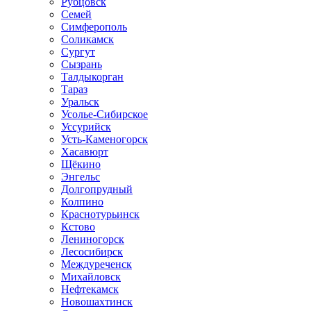
Рубцовск
Семей
Симферополь
Соликамск
Сургут
Сызрань
Талдыкорган
Тараз
Уральск
Усолье-Сибирское
Уссурийск
Усть-Каменогорск
Хасавюрт
Щёкино
Энгельс
Долгопрудный
Колпино
Краснотурьинск
Кстово
Лениногорск
Лесосибирск
Междуреченск
Михайловск
Нефтекамск
Новошахтинск