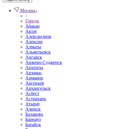
Москва
Города
Абакан
Актау
Александров
Алексин
Алматы
Альметьевск
Ангарск
Анжеро-Судженск
Апатиты
Арзамас
Армавир
Арсеньев
Архангельск
Асбест
Астрахань
Атырау
Ачинск
Балаково
Барнаул
Батайск