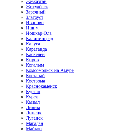
Жезказган
Жигулёвск
Заречный
Златоуст
Иваново
Ишим
Йошкар-Ола
Калининград
Калуга
Караганда
Каскелен
Киров
Когалым
Комсомольск-на-Амуре
Костанай
Кострома
Краснокаменск
Курган
Курск
Кызыл
Ливны
Липецк
Луганск
Магадан
Майкоп