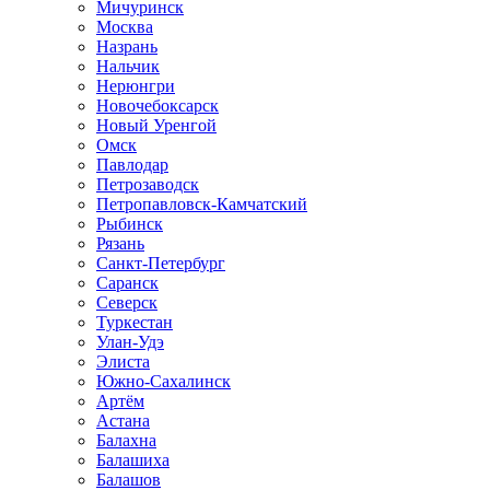
Мичуринск
Москва
Назрань
Нальчик
Нерюнгри
Новочебоксарск
Новый Уренгой
Омск
Павлодар
Петрозаводск
Петропавловск-Камчатский
Рыбинск
Рязань
Санкт-Петербург
Саранск
Северск
Туркестан
Улан-Удэ
Элиста
Южно-Сахалинск
Артём
Астана
Балахна
Балашиха
Балашов