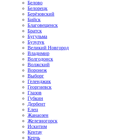
Белово
Белорецк
Берёзовский
Бийск
Благовещенск
Братск
Бугульма
Бузулук
Великий Новгород
Владимир
Волгодонск
Волжский
Воронеж
Выборг
Геленджик
Георгиевск
Глазов
Губкин
Дербент
Елец
Жанаозен
Железногорск
Искитим
Кентау
Керчь