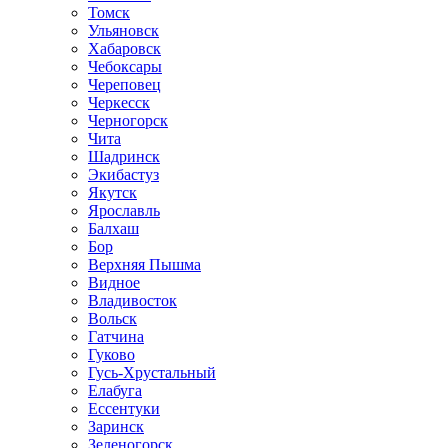
Томск
Ульяновск
Хабаровск
Чебоксары
Череповец
Черкесск
Черногорск
Чита
Шадринск
Экибастуз
Якутск
Ярославль
Балхаш
Бор
Верхняя Пышма
Видное
Владивосток
Вольск
Гатчина
Гуково
Гусь-Хрустальный
Елабуга
Ессентуки
Заринск
Зеленогорск