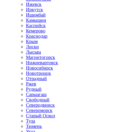
Ижевск
Иркутск
Ишимбай
Камышин
Каспийск
Кемерово
Краснодар
Крым
Лиски
Лысьва
Магнитогорск
Нижневартовск
Новосибирск
Новотроицк
Отрадный
Ржев
Рудный
Сарыагаш
Свободный
Северодвинск
Североморск
Старый Оскол
Тула
Тюмень
Ухта