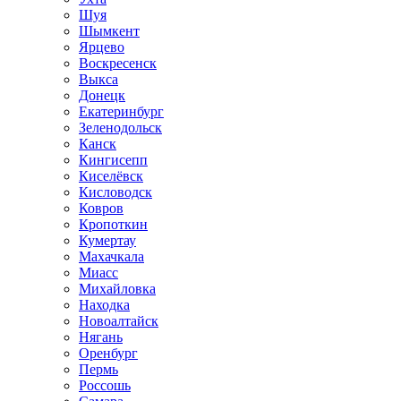
Шуя
Шымкент
Ярцево
Воскресенск
Выкса
Донецк
Екатеринбург
Зеленодольск
Канск
Кингисепп
Киселёвск
Кисловодск
Ковров
Кропоткин
Кумертау
Махачкала
Миасс
Михайловка
Находка
Новоалтайск
Нягань
Оренбург
Пермь
Россошь