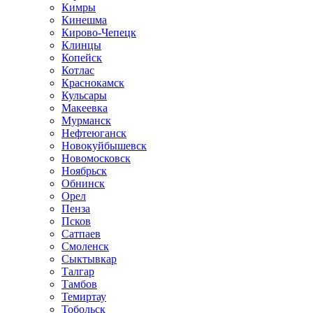
Кимры
Кинешма
Кирово-Чепецк
Клинцы
Копейск
Котлас
Краснокамск
Кульсары
Макеевка
Мурманск
Нефтеюганск
Новокуйбышевск
Новомосковск
Ноябрьск
Обнинск
Орел
Пенза
Псков
Сатпаев
Смоленск
Сыктывкар
Талгар
Тамбов
Темиртау
Тобольск