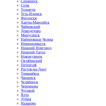
Снежинск
Сочи
Тольятти
Усть-Илимск
Феодосия
Ханты-Мансийск
Чайковский
Домодедово
Минусинск
Набережные Челны
Невинномысск
Нижний Новгород
Нижний Тагил
Новокузнецк
Октябрьский
Петергоф
Ростов-на-Дону
Тимашёвск
Чапаевск
Челябинск
Черемхово
Чусовой
Ялта
Дубна
Назарово