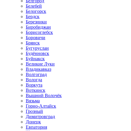
Белгород
Белебей
Белогорск
Бердск
Березники
Биробиджан
Борисоглебск
Боровичи
Брянск
Бугуруслан
Будённовск
Буйнакск
Великие Луки
Владикавказ
Волгоград
Вологда
Воркута
Воткинск
Вышний Волочёк
Вязьма
Горно-Алтайск
Грозный
Димитровград
Донецк
Евпатория