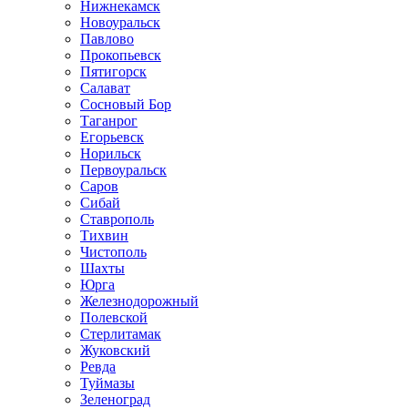
Нижнекамск
Новоуральск
Павлово
Прокопьевск
Пятигорск
Салават
Сосновый Бор
Таганрог
Егорьевск
Норильск
Первоуральск
Саров
Сибай
Ставрополь
Тихвин
Чистополь
Шахты
Юрга
Железнодорожный
Полевской
Стерлитамак
Жуковский
Ревда
Туймазы
Зеленоград