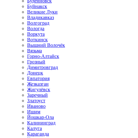
Будённовск
Буйнакск
Великие Луки
Владикавказ
Волгоград
Вологда
Воркута
Воткинск
Вышний Волочёк
Вязьма
Горно-Алтайск
Грозный
Димитровград
Донецк
Евпатория
Жезказган
Жигулёвск
Заречный
Златоуст
Иваново
Ишим
Йошкар-Ола
Калининград
Калуга
Караганда