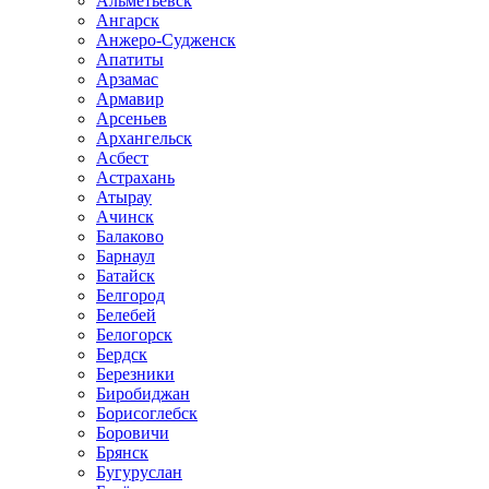
Альметьевск
Ангарск
Анжеро-Судженск
Апатиты
Арзамас
Армавир
Арсеньев
Архангельск
Асбест
Астрахань
Атырау
Ачинск
Балаково
Барнаул
Батайск
Белгород
Белебей
Белогорск
Бердск
Березники
Биробиджан
Борисоглебск
Боровичи
Брянск
Бугуруслан