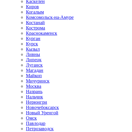
Каскелен
Киров
Когалым
Комсомольск-на-Амуре
Костанай
Кострома
Краснокаменск
Курган
Курск
Кызыл
Ливны
Липецк
Луганск
Магадан
Майкоп
Мичуринск
Москва
Назрань
Нальчик
Нерюнгри
Новочебоксарск
Новый Уренгой
Омск
Павлодар
Петрозаводск