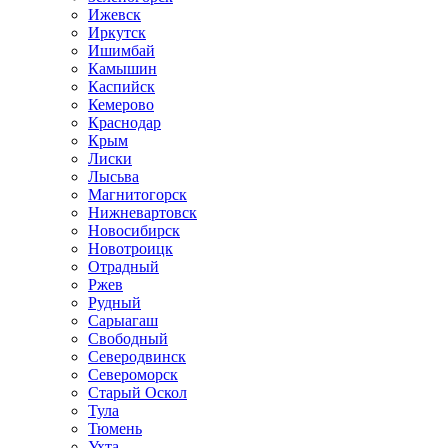
Ижевск
Иркутск
Ишимбай
Камышин
Каспийск
Кемерово
Краснодар
Крым
Лиски
Лысьва
Магнитогорск
Нижневартовск
Новосибирск
Новотроицк
Отрадный
Ржев
Рудный
Сарыагаш
Свободный
Северодвинск
Североморск
Старый Оскол
Тула
Тюмень
Ухта