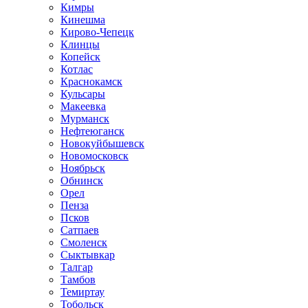
Кимры
Кинешма
Кирово-Чепецк
Клинцы
Копейск
Котлас
Краснокамск
Кульсары
Макеевка
Мурманск
Нефтеюганск
Новокуйбышевск
Новомосковск
Ноябрьск
Обнинск
Орел
Пенза
Псков
Сатпаев
Смоленск
Сыктывкар
Талгар
Тамбов
Темиртау
Тобольск