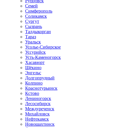
Рубцовск
Семей
Симферополь
Соликамск
Сургут
Сызрань
Талдыкорган
Тараз
Уральск
Усолье-Сибирское
Уссурийск
Усть-Каменогорск
Хасавюрт
Щёкино
Энгельс
Долгопрудный
Колпино
Краснотурьинск
Кстово
Лениногорск
Лесосибирск
Междуреченск
Михайловск
Нефтекамск
Новошахтинск