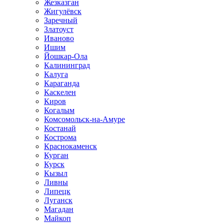
Жезказган
Жигулёвск
Заречный
Златоуст
Иваново
Ишим
Йошкар-Ола
Калининград
Калуга
Караганда
Каскелен
Киров
Когалым
Комсомольск-на-Амуре
Костанай
Кострома
Краснокаменск
Курган
Курск
Кызыл
Ливны
Липецк
Луганск
Магадан
Майкоп