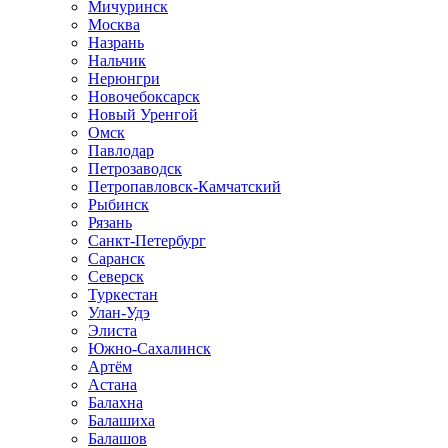
Мичуринск
Москва
Назрань
Нальчик
Нерюнгри
Новочебоксарск
Новый Уренгой
Омск
Павлодар
Петрозаводск
Петропавловск-Камчатский
Рыбинск
Рязань
Санкт-Петербург
Саранск
Северск
Туркестан
Улан-Удэ
Элиста
Южно-Сахалинск
Артём
Астана
Балахна
Балашиха
Балашов