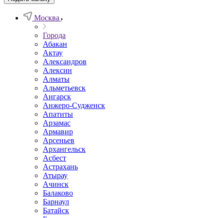
Москва
Города
Абакан
Актау
Александров
Алексин
Алматы
Альметьевск
Ангарск
Анжеро-Судженск
Апатиты
Арзамас
Армавир
Арсеньев
Архангельск
Асбест
Астрахань
Атырау
Ачинск
Балаково
Барнаул
Батайск