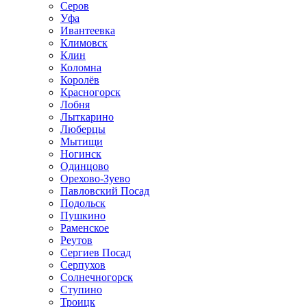
Серов
Уфа
Ивантеевка
Климовск
Клин
Коломна
Королёв
Красногорск
Лобня
Лыткарино
Люберцы
Мытищи
Ногинск
Одинцово
Орехово-Зуево
Павловский Посад
Подольск
Пушкино
Раменское
Реутов
Сергиев Посад
Серпухов
Солнечногорск
Ступино
Троицк