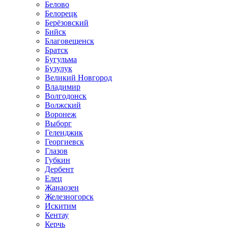
Белово
Белорецк
Берёзовский
Бийск
Благовещенск
Братск
Бугульма
Бузулук
Великий Новгород
Владимир
Волгодонск
Волжский
Воронеж
Выборг
Геленджик
Георгиевск
Глазов
Губкин
Дербент
Елец
Жанаозен
Железногорск
Искитим
Кентау
Керчь