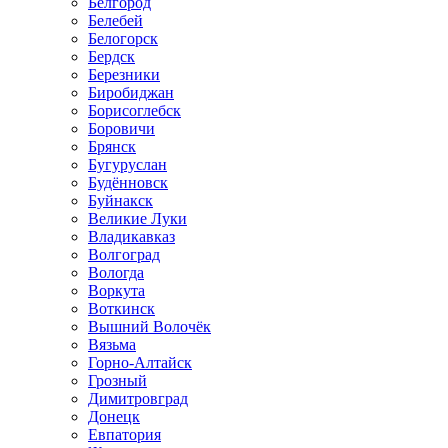
Белгород
Белебей
Белогорск
Бердск
Березники
Биробиджан
Борисоглебск
Боровичи
Брянск
Бугуруслан
Будённовск
Буйнакск
Великие Луки
Владикавказ
Волгоград
Вологда
Воркута
Воткинск
Вышний Волочёк
Вязьма
Горно-Алтайск
Грозный
Димитровград
Донецк
Евпатория