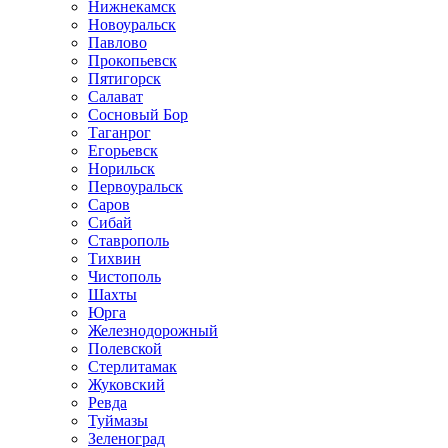
Нижнекамск
Новоуральск
Павлово
Прокопьевск
Пятигорск
Салават
Сосновый Бор
Таганрог
Егорьевск
Норильск
Первоуральск
Саров
Сибай
Ставрополь
Тихвин
Чистополь
Шахты
Юрга
Железнодорожный
Полевской
Стерлитамак
Жуковский
Ревда
Туймазы
Зеленоград