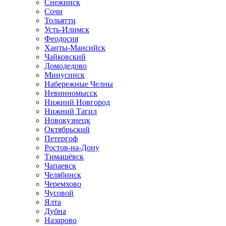
Снежинск
Сочи
Тольятти
Усть-Илимск
Феодосия
Ханты-Мансийск
Чайковский
Домодедово
Минусинск
Набережные Челны
Невинномысск
Нижний Новгород
Нижний Тагил
Новокузнецк
Октябрьский
Петергоф
Ростов-на-Дону
Тимашёвск
Чапаевск
Челябинск
Черемхово
Чусовой
Ялта
Дубна
Назарово