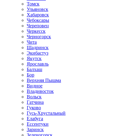
Томск
Ульяновск
Хабаровск
Чебоксары
Череповец
Черкесск
Черногорск
Чита
Шадринск
Экибастуз
Якутск
Ярославль
Балхаш
Бор
Верхняя Пышма
Видное
Владивосток
Вольск
Гатчина
Гуково
Гусь-Хрустальный
Елабуга
Ессентуки
Заринск
Зеленогорск