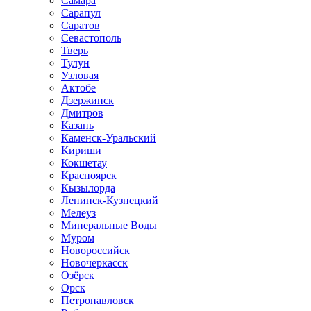
Самара
Сарапул
Саратов
Севастополь
Тверь
Тулун
Узловая
Актобе
Дзержинск
Дмитров
Казань
Каменск-Уральский
Кириши
Кокшетау
Красноярск
Кызылорда
Ленинск-Кузнецкий
Мелеуз
Минеральные Воды
Муром
Новороссийск
Новочеркасск
Озёрск
Орск
Петропавловск