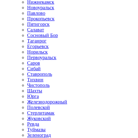
Нижнекамск
Новоуральск
Павлово
Прокопьевск
Пятигорск
Салават
Сосновый Бор
Таганрог
Егорьевск
Норильск
Первоуральск
Саров
Сибай
Ставрополь
Тихвин
Чистополь
Шахты
Юрга
Железнодорожный
Полевской
Стерлитамак
Жуковский
Ревда
Туймазы
Зеленоград