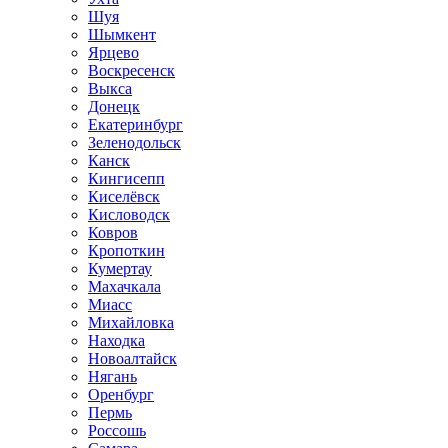
Шуя
Шымкент
Ярцево
Воскресенск
Выкса
Донецк
Екатеринбург
Зеленодольск
Канск
Кингисепп
Киселёвск
Кисловодск
Ковров
Кропоткин
Кумертау
Махачкала
Миасс
Михайловка
Находка
Новоалтайск
Нягань
Оренбург
Пермь
Россошь