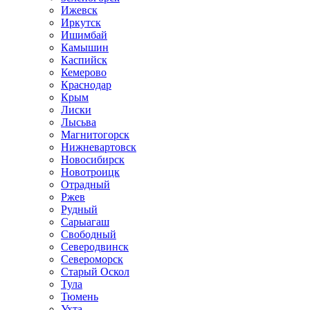
Ижевск
Иркутск
Ишимбай
Камышин
Каспийск
Кемерово
Краснодар
Крым
Лиски
Лысьва
Магнитогорск
Нижневартовск
Новосибирск
Новотроицк
Отрадный
Ржев
Рудный
Сарыагаш
Свободный
Северодвинск
Североморск
Старый Оскол
Тула
Тюмень
Ухта