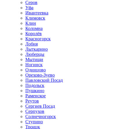
Серов
Уфа
Ивантеевка
Климовск
Клин
Коломна
Королёв
Красногорск
Лобня
Лыткарино
Люберцы
Мытищи
Ногинск
Одинцово
Орехово-Зуево
Павловский Посад
Подольск
Пушкино
Раменское
Реутов
Сергиев Посад
Серпухов
Солнечногорск
Ступино
Троицк