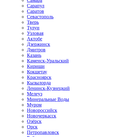
Самара
Сарапул
Саратов
Севастополь
Тверь
Тулун
Узловая
Актобе
Дзержинск
Дмитров
Казань
Каменск-Уральский
Кириши
Кокшетау
Красноярск
Кызылорда
Ленинск-Кузнецкий
Мелеуз
Минеральные Воды
Муром
Новороссийск
Новочеркасск
Озёрск
Орск
Петропавловск