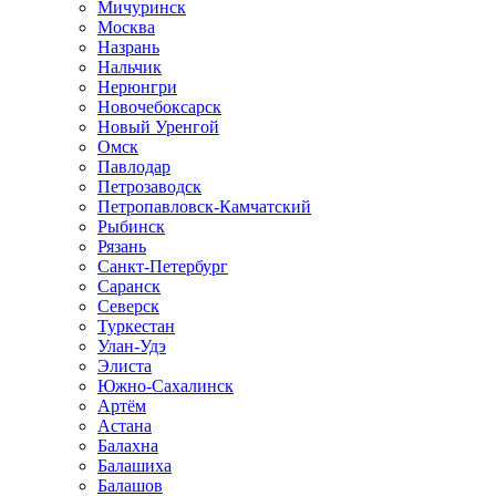
Мичуринск
Москва
Назрань
Нальчик
Нерюнгри
Новочебоксарск
Новый Уренгой
Омск
Павлодар
Петрозаводск
Петропавловск-Камчатский
Рыбинск
Рязань
Санкт-Петербург
Саранск
Северск
Туркестан
Улан-Удэ
Элиста
Южно-Сахалинск
Артём
Астана
Балахна
Балашиха
Балашов