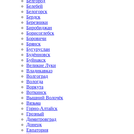
Белгород
Белебей
Белогорск
Бердск
Березники
Биробиджан
Борисоглебск
Боровичи
Брянск
Бугуруслан
Будённовск
Буйнакск
Великие Луки
Владикавказ
Волгоград
Вологда
Воркута
Воткинск
Вышний Волочёк
Вязьма
Горно-Алтайск
Грозный
Димитровград
Донецк
Евпатория