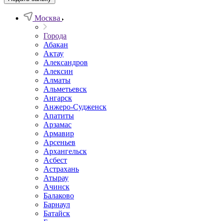
Москва
Города
Абакан
Актау
Александров
Алексин
Алматы
Альметьевск
Ангарск
Анжеро-Судженск
Апатиты
Арзамас
Армавир
Арсеньев
Архангельск
Асбест
Астрахань
Атырау
Ачинск
Балаково
Барнаул
Батайск