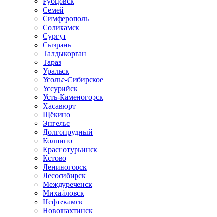
Рубцовск
Семей
Симферополь
Соликамск
Сургут
Сызрань
Талдыкорган
Тараз
Уральск
Усолье-Сибирское
Уссурийск
Усть-Каменогорск
Хасавюрт
Щёкино
Энгельс
Долгопрудный
Колпино
Краснотурьинск
Кстово
Лениногорск
Лесосибирск
Междуреченск
Михайловск
Нефтекамск
Новошахтинск