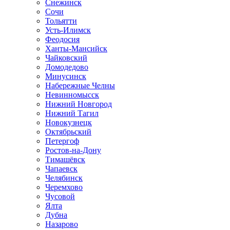
Снежинск
Сочи
Тольятти
Усть-Илимск
Феодосия
Ханты-Мансийск
Чайковский
Домодедово
Минусинск
Набережные Челны
Невинномысск
Нижний Новгород
Нижний Тагил
Новокузнецк
Октябрьский
Петергоф
Ростов-на-Дону
Тимашёвск
Чапаевск
Челябинск
Черемхово
Чусовой
Ялта
Дубна
Назарово