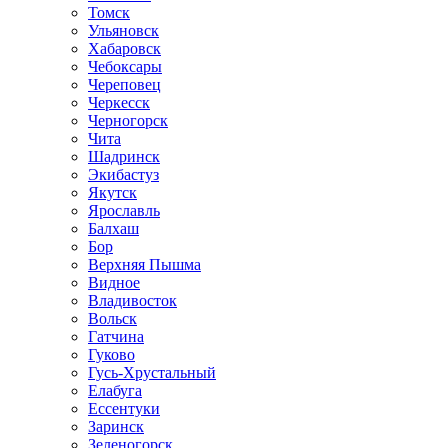
Томск
Ульяновск
Хабаровск
Чебоксары
Череповец
Черкесск
Черногорск
Чита
Шадринск
Экибастуз
Якутск
Ярославль
Балхаш
Бор
Верхняя Пышма
Видное
Владивосток
Вольск
Гатчина
Гуково
Гусь-Хрустальный
Елабуга
Ессентуки
Заринск
Зеленогорск