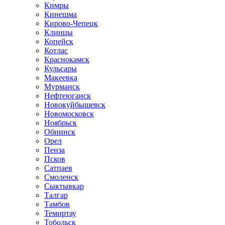
Кимры
Кинешма
Кирово-Чепецк
Клинцы
Копейск
Котлас
Краснокамск
Кульсары
Макеевка
Мурманск
Нефтеюганск
Новокуйбышевск
Новомосковск
Ноябрьск
Обнинск
Орел
Пенза
Псков
Сатпаев
Смоленск
Сыктывкар
Талгар
Тамбов
Темиртау
Тобольск