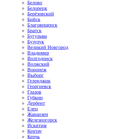
Белово
Белорецк
Берёзовский
Бийск
Благовещенск
Братск
Бугульма
Бузулук
Великий Новгород
Владимир
Волгодонск
Волжский
Воронеж
Выборг
Геленджик
Георгиевск
Глазов
Губкин
Дербент
Елец
Жанаозен
Железногорск
Искитим
Кентау
Керчь