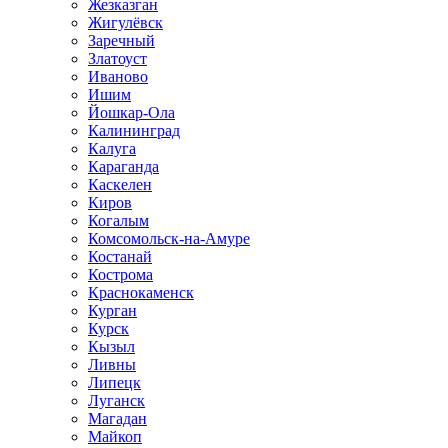
Жезказган
Жигулёвск
Заречный
Златоуст
Иваново
Ишим
Йошкар-Ола
Калининград
Калуга
Караганда
Каскелен
Киров
Когалым
Комсомольск-на-Амуре
Костанай
Кострома
Краснокаменск
Курган
Курск
Кызыл
Ливны
Липецк
Луганск
Магадан
Майкоп