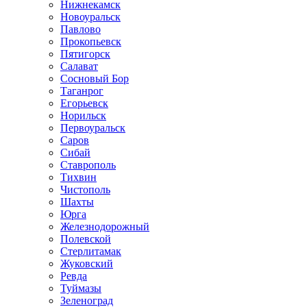
Нижнекамск
Новоуральск
Павлово
Прокопьевск
Пятигорск
Салават
Сосновый Бор
Таганрог
Егорьевск
Норильск
Первоуральск
Саров
Сибай
Ставрополь
Тихвин
Чистополь
Шахты
Юрга
Железнодорожный
Полевской
Стерлитамак
Жуковский
Ревда
Туймазы
Зеленоград