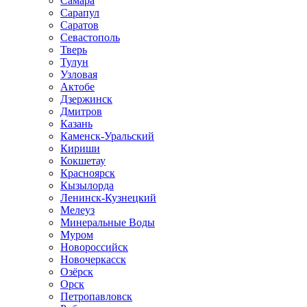
Самара
Сарапул
Саратов
Севастополь
Тверь
Тулун
Узловая
Актобе
Дзержинск
Дмитров
Казань
Каменск-Уральский
Кириши
Кокшетау
Красноярск
Кызылорда
Ленинск-Кузнецкий
Мелеуз
Минеральные Воды
Муром
Новороссийск
Новочеркасск
Озёрск
Орск
Петропавловск