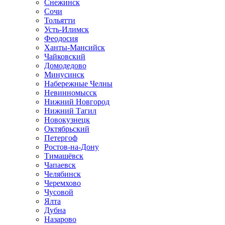
Снежинск
Сочи
Тольятти
Усть-Илимск
Феодосия
Ханты-Мансийск
Чайковский
Домодедово
Минусинск
Набережные Челны
Невинномысск
Нижний Новгород
Нижний Тагил
Новокузнецк
Октябрьский
Петергоф
Ростов-на-Дону
Тимашёвск
Чапаевск
Челябинск
Черемхово
Чусовой
Ялта
Дубна
Назарово