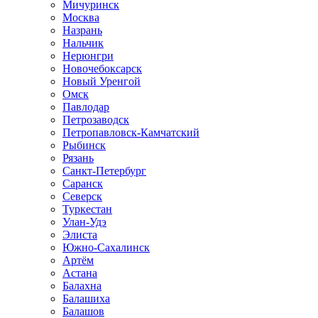
Мичуринск
Москва
Назрань
Нальчик
Нерюнгри
Новочебоксарск
Новый Уренгой
Омск
Павлодар
Петрозаводск
Петропавловск-Камчатский
Рыбинск
Рязань
Санкт-Петербург
Саранск
Северск
Туркестан
Улан-Удэ
Элиста
Южно-Сахалинск
Артём
Астана
Балахна
Балашиха
Балашов