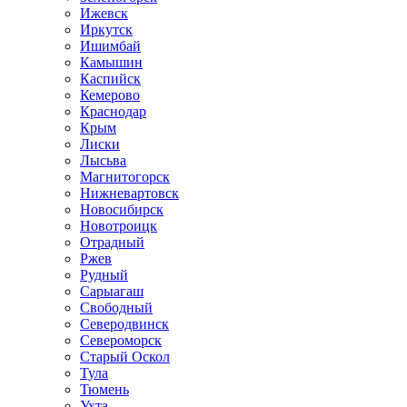
Ижевск
Иркутск
Ишимбай
Камышин
Каспийск
Кемерово
Краснодар
Крым
Лиски
Лысьва
Магнитогорск
Нижневартовск
Новосибирск
Новотроицк
Отрадный
Ржев
Рудный
Сарыагаш
Свободный
Северодвинск
Североморск
Старый Оскол
Тула
Тюмень
Ухта