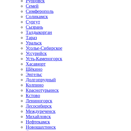
Рубцовск
Семей
Симферополь
Соликамск
Сургут
Сызрань
Талдыкорган
Тараз
Уральск
Усолье-Сибирское
Уссурийск
Усть-Каменогорск
Хасавюрт
Щёкино
Энгельс
Долгопрудный
Колпино
Краснотурьинск
Кстово
Лениногорск
Лесосибирск
Междуреченск
Михайловск
Нефтекамск
Новошахтинск