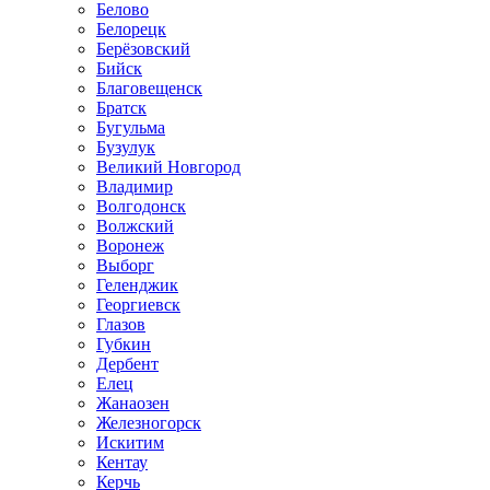
Белово
Белорецк
Берёзовский
Бийск
Благовещенск
Братск
Бугульма
Бузулук
Великий Новгород
Владимир
Волгодонск
Волжский
Воронеж
Выборг
Геленджик
Георгиевск
Глазов
Губкин
Дербент
Елец
Жанаозен
Железногорск
Искитим
Кентау
Керчь