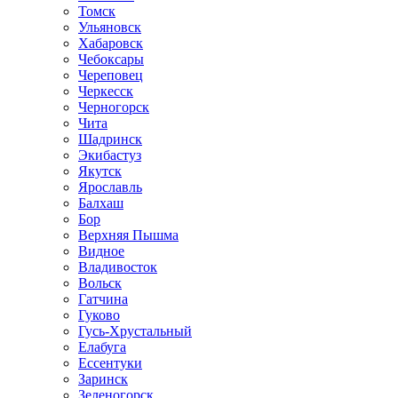
Томск
Ульяновск
Хабаровск
Чебоксары
Череповец
Черкесск
Черногорск
Чита
Шадринск
Экибастуз
Якутск
Ярославль
Балхаш
Бор
Верхняя Пышма
Видное
Владивосток
Вольск
Гатчина
Гуково
Гусь-Хрустальный
Елабуга
Ессентуки
Заринск
Зеленогорск