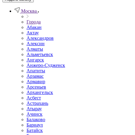
Москва
Города
Абакан
Актау
Александров
Алексин
Алматы
Альметьевск
Ангарск
Анжеро-Судженск
Апатиты
Арзамас
Армавир
Арсеньев
Архангельск
Асбест
Астрахань
Атырау
Ачинск
Балаково
Барнаул
Батайск