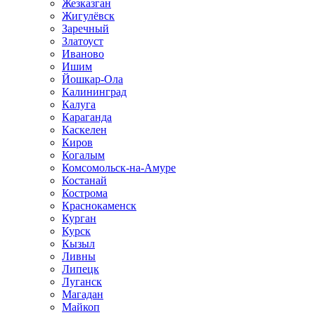
Жезказган
Жигулёвск
Заречный
Златоуст
Иваново
Ишим
Йошкар-Ола
Калининград
Калуга
Караганда
Каскелен
Киров
Когалым
Комсомольск-на-Амуре
Костанай
Кострома
Краснокаменск
Курган
Курск
Кызыл
Ливны
Липецк
Луганск
Магадан
Майкоп