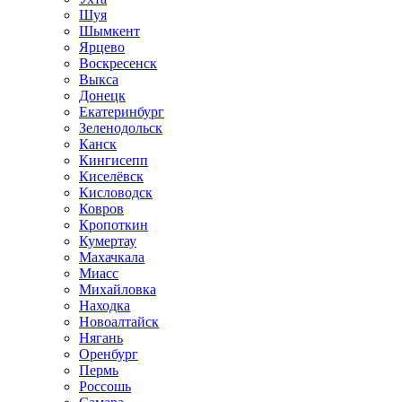
Шуя
Шымкент
Ярцево
Воскресенск
Выкса
Донецк
Екатеринбург
Зеленодольск
Канск
Кингисепп
Киселёвск
Кисловодск
Ковров
Кропоткин
Кумертау
Махачкала
Миасс
Михайловка
Находка
Новоалтайск
Нягань
Оренбург
Пермь
Россошь