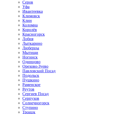
Серов
Уфа
Ивантеевка
Климовск
Клин
Коломна
Королёв
Красногорск
Лобня
Лыткарино
Люберцы
Мытищи
Ногинск
Одинцово
Орехово-Зуево
Павловский Посад
Подольск
Пушкино
Раменское
Реутов
Сергиев Посад
Серпухов
Солнечногорск
Ступино
Троицк