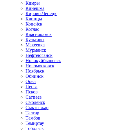
Кимры
Кинешма
Кирово-Чепецк
Клинцы
Копейск
Котлас
Краснокамск
Кульсары
Макеевка
Мурманск
Нефтеюганск
Новокуйбышевск
Новомосковск
Ноябрьск
Обнинск
Орел
Пенза
Псков
Сатпаев
Смоленск
Сыктывкар
Талгар
Тамбов
Темиртау
Тобольск